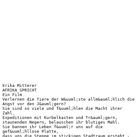
Erika Mitterer
AFRIKA SPRICHT
Ein Film
Verlernen die Tiere der W&uuml;ste allm&auml;hlich die
Angst vor den J&auml;gern?
Sie sind so viele und f&uuml;hlen die Macht ihrer
Zahl.
Expeditionen mit Kurbelkasten und Tr&auml;gern,
staunenden Negern, belauschen ihr blutiges Mahl.
Sie bannen ihr Leben f&uuml;r uns auf die
gef&uuml;hllose Platte,
dass uns die Steppe im stickigen Stadtraum ersteht -