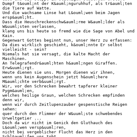
Dumpf t&ouml;nt der K&auml;nguruhhuf, als tr&auml;ten
die Tiere auf Watte.
Und die wachsame Linse hat L&ouml;wen beim Jagen
ersp&auml;ht.
Dass die Heuschreckenschw&auml;rme W&auml;lder als
W&uuml;sten verlassen,
klang uns bis heute so fremd wie die Sage von Abel und
Kain.
Gegenwart Gottes beginnt nun, unser Herz zu erfassen:
Da dies wirklich geschieht, k&ouml;nnte Er selbst
vielleicht - sein?
Niemals hat sie versagt, die kalte Macht der
Maschinen.
An Telegrafendr&auml;hten h&auml;ngen Giraffen.
Erw&uuml;rgt.
Heute dienen sie uns. Morgen dienen wir ihnen,
wenn uns kein Augenschein jetzt h&ouml;here
M&auml;chte verb&uuml;rgt.
Wir, vor den Schrecken bewahrt tapferer kleiner
Pygm&auml;en,
welches heilige Graun, welchen Schrecken empfinden
denn wir,
wenn wir durch Zeitlupenzauber gespenstische Reigen
sehen:
quer durch den Flimmer der W&uuml;ste schwebendes
Urweltgetier ...
Doch da wir nicht im Genick den Gluthauch des
L&ouml;wen versp&uuml;ren,
nicht bei vergeblicher Flucht das Herz in den
Schl&auml;fen uns tobt,