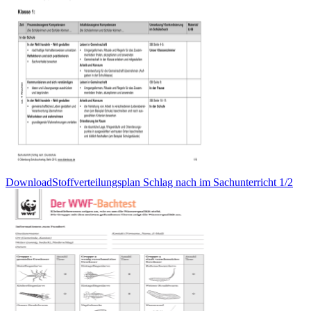
DownloadStoffverteilungsplan Schlag nach im Sachunterricht 1/2