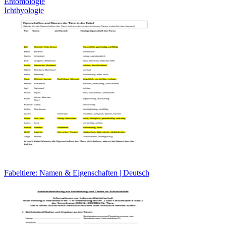
Entomologie
Ichthyologie
Fabeltiere: Namen & Eigenschaften | Deutsch