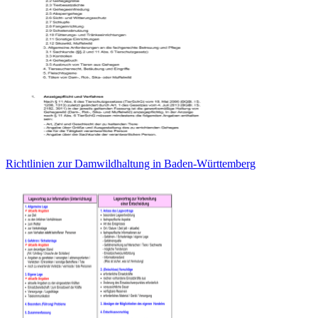
Richtlinien zur Damwildhaltung in Baden-Württemberg