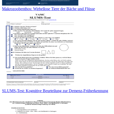
Makrozoobenthos: Wirbellose Tiere der Bäche und Flüsse
SLUMS-Test: Kognitive Beurteilung zur Demenz-Früherkennung