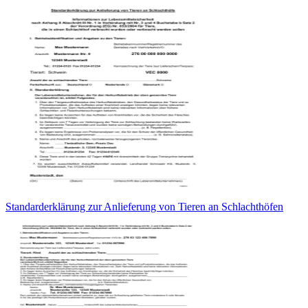
Standarderklärung zur Anlieferung von Tieren an Schlachthöfen