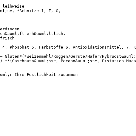
 leihweise
ml;se, *Schnitzel1, E, G,
erdingen
ch&auml;ft erh&auml;ltlich.
frisch
 4. Phosphat 5. Farbstoffe 6. Antioxidationsmittel, 7. K
– Gluten*(*Weizenmehl/Roggen/Gerste/Hafer/Hybrudst&auml
) **(Caschnusn&uuml;sse, Pecann&uuml;sse, Pistazien Maca
uml;r Ihre Festlichkeit zusammen