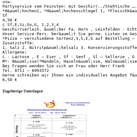
usw.
Partyservice vom Feinsten: mit Geschirr../Stehtische ….
*H&auml;hnchen1, *H&auml;hnchenschlegel 1, *Fleischk&au
Sf
4,50 €
L Sf,E,Si,So,G, 1,2,3,4
Geschirrverleih. &uuml;ber Fa. Horn , Leinfelden - Echt
Unser Service-Pers. ber&auml;t Sie gerne. Listen im Ges
*Pizza – verschiedene Sorten2,3,5,E,G auf Bestellung – 
Zusatzstoffe:
1. Salz 2. Nitritp&ouml;kelsalz 3. Konservierungsstoffe
Allergene:
L - Lactose , E – Eier , Sf - Senf , Sl – Sellerie , G 
M*- N&uuml;sse(*Mandeln, Haseln&uuml;sse, Waln&uuml;sse
Bei Fragen wenden Sie sich an Frau oder Herr Frank
Tel. 0711 – 6993572
Gerne schreiben wir Ihnen ein individuelles Angebot f&u
Zugehörige Unterlagen