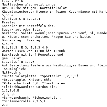
E,G,L, M* 6
Maultaschen g`schmelzt in der
Br&uuml;he mit gem. Kartoffelsalat
K&ouml;nigsberger-Klopse in feiner KapernSauce mit Kart
5,50 €
Sf,Si,So,G,B 1,2,3,4
Freitag
Kasseler mit Kartoffeln dazu
Sauerkraut oder Salat
Gerichte, Salate k&ouml;nnen Spuren von Senf, Sl, Mande
u. N&uuml;ssen enthalten. Fragen Sie uns bitte.
Donnerstag + Freitag
5,50 €
B,L,Sl,Sf,E,G, 1,2,3,4,6
Warmes Essen von 11:00 bis 13:00h
Backfisch mit Senf-Remoulade und
gem. Salat
E,G,Sl,Sf,B,1,3,6
Auf Bestellung liefern wir Hei&szlig;es Essen und Fleis
T&auml;glich:
Mittwoch`s:
*Bunte Salatplatte, *Sportsalat 1,2,3,Sf,
*Brustripple, Kn&ouml;chle
*Putenschnitzel E,G, *Toastbraten
*Fleischk&auml;se-Cordon-bleu
1,2,3,G,E
2,3,E,G
*Schweinebauch, *Schweinehals ,
*Schlemmerrolle 2,3,5,E
2,3