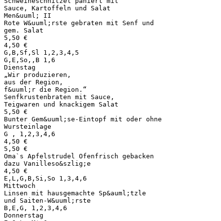
Schweineschnitzel paniert mit
Sauce, Kartoffeln und Salat
Men&uuml; II
Rote W&uuml;rste gebraten mit Senf und
gem. Salat
5,50 €
4,50 €
G,B,Sf,Sl 1,2,3,4,5
G,E,So,,B 1,6
Dienstag
„Wir produzieren,
aus der Region,
f&uuml;r die Region.“
Senfkrustenbraten mit Sauce,
Teigwaren und knackigem Salat
5,50 €
Bunter Gem&uuml;se-Eintopf mit oder ohne
Wursteinlage
G , 1,2,3,4,6
4,50 €
5,50 €
Oma`s Apfelstrudel Ofenfrisch gebacken
dazu Vanilleso&szlig;e
4,50 €
E,L,G,B,Si,So 1,3,4,6
Mittwoch
Linsen mit hausgemachte Sp&auml;tzle
und Saiten-W&uuml;rste
B,E,G, 1,2,3,4,6
Donnerstag