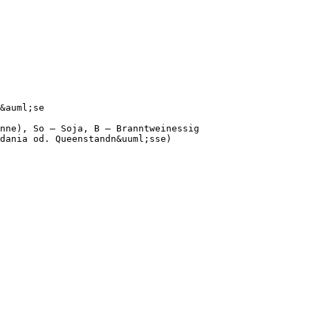
&auml;se
;nne), So – Soja, B – Branntweinessig
dania od. Queenstandn&uuml;sse)