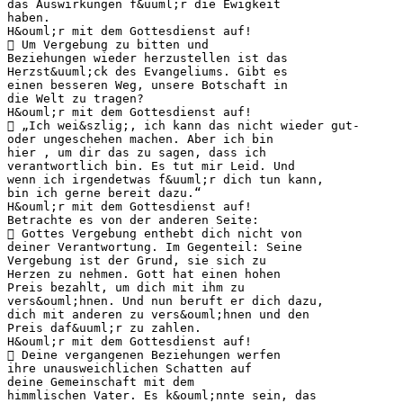
das Auswirkungen f&uuml;r die Ewigkeit
haben.
H&ouml;r mit dem Gottesdienst auf!
 Um Vergebung zu bitten und
Beziehungen wieder herzustellen ist das
Herzst&uuml;ck des Evangeliums. Gibt es
einen besseren Weg, unsere Botschaft in
die Welt zu tragen?
H&ouml;r mit dem Gottesdienst auf!
 „Ich wei&szlig;, ich kann das nicht wieder gut-
oder ungeschehen machen. Aber ich bin
hier , um dir das zu sagen, dass ich
verantwortlich bin. Es tut mir Leid. Und
wenn ich irgendetwas f&uuml;r dich tun kann,
bin ich gerne bereit dazu.“
H&ouml;r mit dem Gottesdienst auf!
Betrachte es von der anderen Seite:
 Gottes Vergebung enthebt dich nicht von
deiner Verantwortung. Im Gegenteil: Seine
Vergebung ist der Grund, sie sich zu
Herzen zu nehmen. Gott hat einen hohen
Preis bezahlt, um dich mit ihm zu
vers&ouml;hnen. Und nun beruft er dich dazu,
dich mit anderen zu vers&ouml;hnen und den
Preis daf&uuml;r zu zahlen.
H&ouml;r mit dem Gottesdienst auf!
 Deine vergangenen Beziehungen werfen
ihre unausweichlichen Schatten auf
deine Gemeinschaft mit dem
himmlischen Vater. Es k&ouml;nnte sein, das