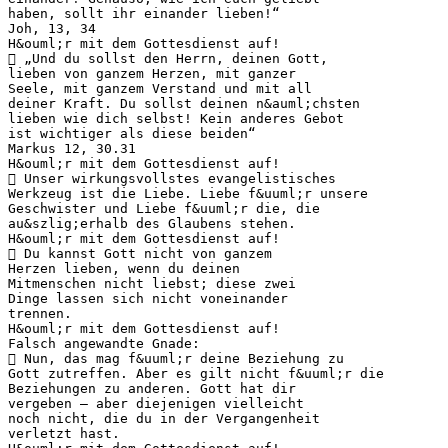
haben, sollt ihr einander lieben!“
Joh, 13, 34
H&ouml;r mit dem Gottesdienst auf!
 „Und du sollst den Herrn, deinen Gott,
lieben von ganzem Herzen, mit ganzer
Seele, mit ganzem Verstand und mit all
deiner Kraft. Du sollst deinen n&auml;chsten
lieben wie dich selbst! Kein anderes Gebot
ist wichtiger als diese beiden“
Markus 12, 30.31
H&ouml;r mit dem Gottesdienst auf!
 Unser wirkungsvollstes evangelistisches
Werkzeug ist die Liebe. Liebe f&uuml;r unsere
Geschwister und Liebe f&uuml;r die, die
au&szlig;erhalb des Glaubens stehen.
H&ouml;r mit dem Gottesdienst auf!
 Du kannst Gott nicht von ganzem
Herzen lieben, wenn du deinen
Mitmenschen nicht liebst; diese zwei
Dinge lassen sich nicht voneinander
trennen.
H&ouml;r mit dem Gottesdienst auf!
Falsch angewandte Gnade:
 Nun, das mag f&uuml;r deine Beziehung zu
Gott zutreffen. Aber es gilt nicht f&uuml;r die
Beziehungen zu anderen. Gott hat dir
vergeben – aber diejenigen vielleicht
noch nicht, die du in der Vergangenheit
verletzt hast.