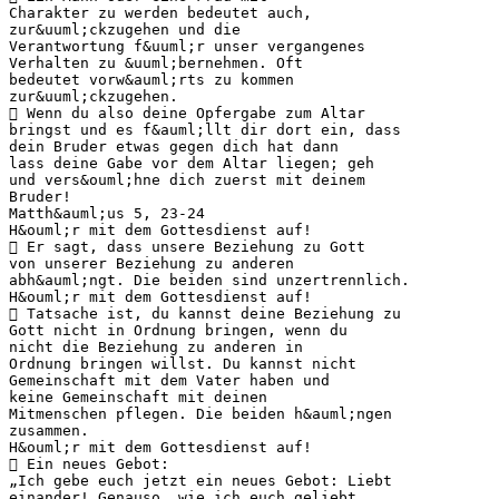
Charakter zu werden bedeutet auch,
zur&uuml;ckzugehen und die
Verantwortung f&uuml;r unser vergangenes
Verhalten zu &uuml;bernehmen. Oft
bedeutet vorw&auml;rts zu kommen
zur&uuml;ckzugehen.
 Wenn du also deine Opfergabe zum Altar
bringst und es f&auml;llt dir dort ein, dass
dein Bruder etwas gegen dich hat dann
lass deine Gabe vor dem Altar liegen; geh
und vers&ouml;hne dich zuerst mit deinem
Bruder!
Matth&auml;us 5, 23-24
H&ouml;r mit dem Gottesdienst auf!
 Er sagt, dass unsere Beziehung zu Gott
von unserer Beziehung zu anderen
abh&auml;ngt. Die beiden sind unzertrennlich.
H&ouml;r mit dem Gottesdienst auf!
 Tatsache ist, du kannst deine Beziehung zu
Gott nicht in Ordnung bringen, wenn du
nicht die Beziehung zu anderen in
Ordnung bringen willst. Du kannst nicht
Gemeinschaft mit dem Vater haben und
keine Gemeinschaft mit deinen
Mitmenschen pflegen. Die beiden h&auml;ngen
zusammen.
H&ouml;r mit dem Gottesdienst auf!
 Ein neues Gebot:
„Ich gebe euch jetzt ein neues Gebot: Liebt
einander! Genauso, wie ich euch geliebt