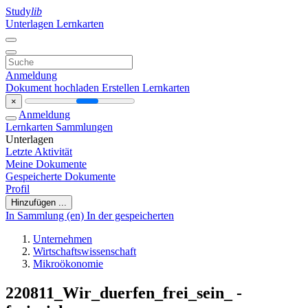
Study
lib
Unterlagen
Lernkarten
Anmeldung
Dokument hochladen
Erstellen Lernkarten
×
Anmeldung
Lernkarten
Sammlungen
Unterlagen
Letzte Aktivität
Meine Dokumente
Gespeicherte Dokumente
Profil
Hinzufügen ...
In Sammlung (en)
In der gespeicherten
Unternehmen
Wirtschaftswissenschaft
Mikroökonomie
220811_Wir_duerfen_frei_sein_ -