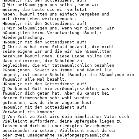
H&ouml;r mit dem Gottesdienst auf!
 Wir bel&uuml;gen uns selbst, wenn wir
meinen, die Leute die wir verletzt
haben, h&auml;tten uns einfach vergeben und
mit ihrem Leben weitergemacht.
H&ouml;r mit dem Gottesdienst auf!
 Wir bel&uuml;gen uns, wenn wir glauben, wir
h&auml;tten keine Verantwortung f&uuml;r
Wiedergutmachung.
H&ouml;r mit dem Gottesdienst auf!
 Christus hat eine Schuld bezahlt, die nicht
seine eigene war und die wir nie h&auml;tten
bezahlen k&ouml;nnen. Diese Liebe sollte uns
dazu motivieren, die Schulden zu
begleichen, die wir tats&auml;chlich bezahlen
k&ouml;nnen. Soweit es Himmel und H&ouml;lle
angeht, ist unsere Schuld f&uuml;r die S&uuml;nde ein
f&uuml;r alle Mal bezahlt.
H&ouml;r mit dem Gottesdienst auf!
 Du kannst Gott nie zur&uuml;ckzahlen, was er
f&uuml;r dich getan hat. Aber du kannst bei
deinen Mitmenschen sehr wohl wieder
gutmachen, was du ihnen angetan hast.
H&ouml;r mit dem Gottesdienst auf!
Vorw&auml;rts kommen:
 Von Zeit zu Zeit wird dein himmlischer Vater dich
vielleicht auffordern, deine Opfergabe liegen zu
lassen und dich mit unerledigten Beziehungen
auseinander zu setzen. Vielleicht musst du ein
oder zwei unangenehme Telefongespr&auml;che