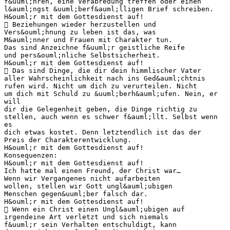
f&uuml;hren, eine Verabredung treffen oder einen
l&auml;ngst &uuml;berf&auml;lligen Brief schreiben.
H&ouml;r mit dem Gottesdienst auf!
 Beziehungen wieder herzustellen und
Vers&ouml;hnung zu leben ist das, was
M&auml;nner und Frauen mit Charakter tun.
Das sind Anzeichne f&uuml;r geistliche Reife
und pers&ouml;nliche Selbstsicherheit.
H&ouml;r mit dem Gottesdienst auf!
 Das sind Dinge, die dir dein himmlischer Vater
aller Wahrscheinlichkeit nach ins Ged&auml;chtnis
rufen wird. Nicht um dich zu verurteilen. Nicht
um dich mit Schuld zu &uuml;berh&auml;ufen. Nein, er
will
dir die Gelegenheit geben, die Dinge richtig zu
stellen, auch wenn es schwer f&auml;llt. Selbst wenn
es
dich etwas kostet. Denn letztendlich ist das der
Preis der Charakterentwicklung.
H&ouml;r mit dem Gottesdienst auf!
Konsequenzen:
H&ouml;r mit dem Gottesdienst auf!
Ich hatte mal einen Freund, der Christ war…
Wenn wir Vergangenes nicht aufarbeiten
wollen, stellen wir Gott ungl&auml;ubigen
Menschen gegen&uuml;ber falsch dar.
H&ouml;r mit dem Gottesdienst auf!
 Wenn ein Christ einen Ungl&auml;ubigen auf
irgendeine Art verletzt und sich niemals
f&uuml;r sein Verhalten entschuldigt, kann