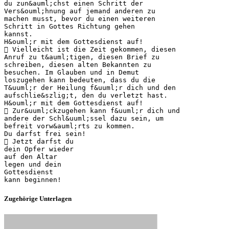
du zun&auml;chst einen Schritt der
Vers&ouml;hnung auf jemand anderen zu
machen musst, bevor du einen weiteren
Schritt in Gottes Richtung gehen
kannst.
H&ouml;r mit dem Gottesdienst auf!
 Vielleicht ist die Zeit gekommen, diesen
Anruf zu t&auml;tigen, diesen Brief zu
schreiben, diesen alten Bekannten zu
besuchen. Im Glauben und in Demut
loszugehen kann bedeuten, dass du die
T&uuml;r der Heilung f&uuml;r dich und den
aufschlie&szlig;t, den du verletzt hast.
H&ouml;r mit dem Gottesdienst auf!
 Zur&uuml;ckzugehen kann f&uuml;r dich und
andere der Schl&uuml;ssel dazu sein, um
befreit vorw&auml;rts zu kommen.
Du darfst frei sein!
 Jetzt darfst du
dein Opfer wieder
auf den Altar
legen und dein
Gottesdienst
Zugehörige Unterlagen