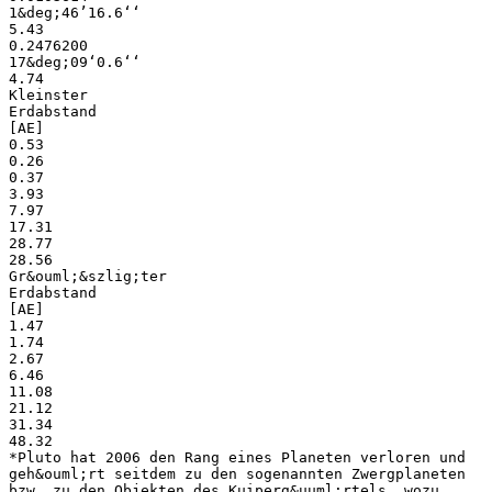
1&deg;46’16.6‘‘
5.43
0.2476200
17&deg;09‘0.6‘‘
4.74
Kleinster
Erdabstand
[AE]
0.53
0.26
0.37
3.93
7.97
17.31
28.77
28.56
Gr&ouml;&szlig;ter
Erdabstand
[AE]
1.47
1.74
2.67
6.46
11.08
21.12
31.34
48.32
*Pluto hat 2006 den Rang eines Planeten verloren und
geh&ouml;rt seitdem zu den sogenannten Zwergplaneten
bzw. zu den Objekten des Kuiperg&uuml;rtels, wozu