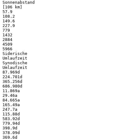
Sonnenabstand
[106 km]
57.9
108.2
149.6
227.9
779
1432
2884
4509
5966
Siderische
Umlaufzeit
Synodische
Umlaufzeit
87.969d
224.701d
365.256d
686.980d
11.869a
29.46a
84.665a
165.49a
247.7a
115.88d
583.92d
779.94d
398.9d
378.09d
369.6d