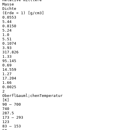
Masse
Dichte
(Erde = 1) [g/cm3]
0.0553
5.44
0.8150
5.24
1.0
5.51
0.1074
3.93
317.826
1.33
95.145
0.69
14.559
1.27
17.204
1.66
0.0025
2
Oberfl&auml;chenTemperatur
[K]
90 – 700
740
287.5
173 – 293
123
83 – 153