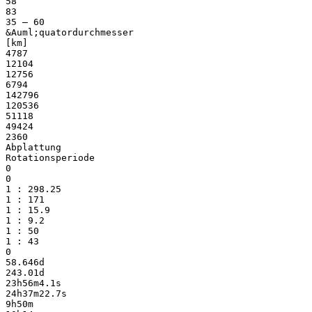
58
83
35 – 60
&Auml;quatordurchmesser
[km]
4787
12104
12756
6794
142796
120536
51118
49424
2360
Abplattung
Rotationsperiode
0
0
1 : 298.25
1 : 171
1 : 15.9
1 : 9.2
1 : 50
1 : 43
0
58.646d
243.01d
23h56m4.1s
24h37m22.7s
9h50m