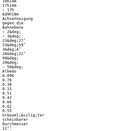
10h14m
17h14m
~ 17h
6d9h18m
Achsenneigung
gegen die
Bahnebene
~ 2&deg;
~ 3&deg;
23&deg;27‘
23&deg;59‘
3&deg;4‘
26&deg;22‘
98&deg;
29&deg;
~ 50&deg;
Albedo
0.096
0.76
0.39
0.15
0.51
0.42
0.66
0.62
0.55
Gr&ouml;&szlig;ter
scheinbarer
Durchmesser
12‘‘