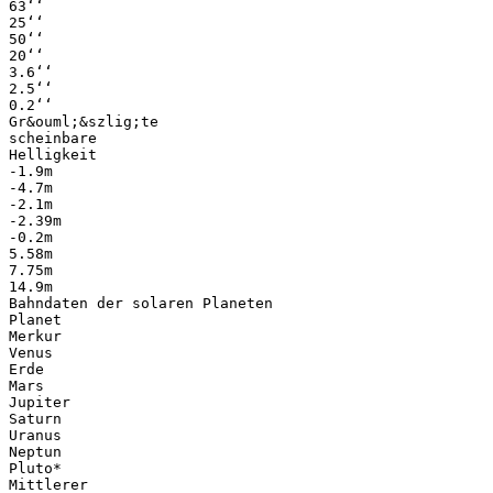
63‘‘
25‘‘
50‘‘
20‘‘
3.6‘‘
2.5‘‘
0.2‘‘
Gr&ouml;&szlig;te
scheinbare
Helligkeit
-1.9m
-4.7m
-2.1m
-2.39m
-0.2m
5.58m
7.75m
14.9m
Bahndaten der solaren Planeten
Planet
Merkur
Venus
Erde
Mars
Jupiter
Saturn
Uranus
Neptun
Pluto*
Mittlerer