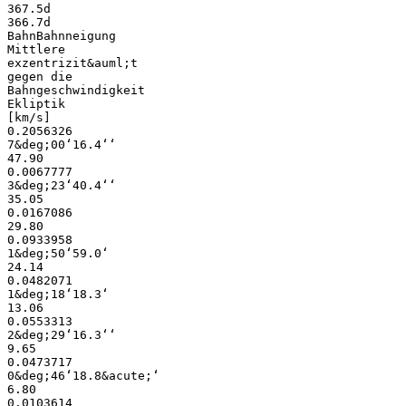
367.5d
366.7d
BahnBahnneigung
Mittlere
exzentrizit&auml;t
gegen die
Bahngeschwindigkeit
Ekliptik
[km/s]
0.2056326
7&deg;00‘16.4‘‘
47.90
0.0067777
3&deg;23‘40.4‘‘
35.05
0.0167086
29.80
0.0933958
1&deg;50‘59.0‘
24.14
0.0482071
1&deg;18‘18.3‘
13.06
0.0553313
2&deg;29‘16.3‘‘
9.65
0.0473717
0&deg;46‘18.8&acute;‘
6.80
0.0103614