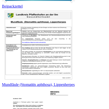
Beipackzettel
Mundfäule (Stomatitis aphthosa), Lippenherpes