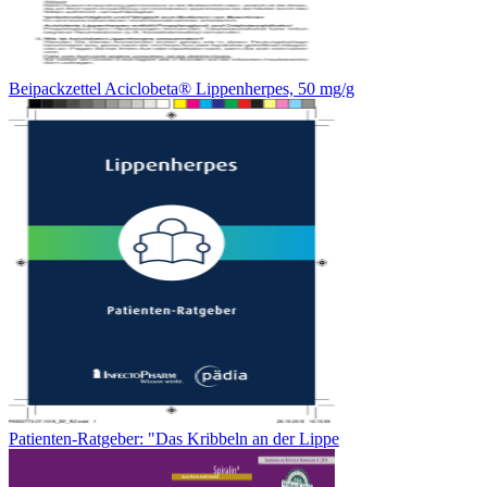
Beipackzettel Aciclobeta® Lippenherpes, 50 mg/g
Patienten-Ratgeber: "Das Kribbeln an der Lippe