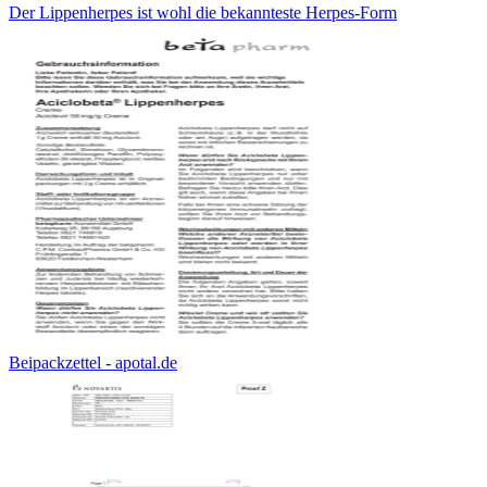
Der Lippenherpes ist wohl die bekannteste Herpes-Form
Beipackzettel - apotal.de