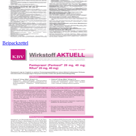
Beipackzettel