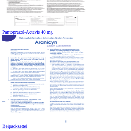
Pantoprazol-Actavis 40 mg
Beipackzettel