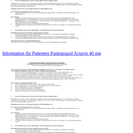
Information für Patienten Pantoprazol Actavis 40 mg