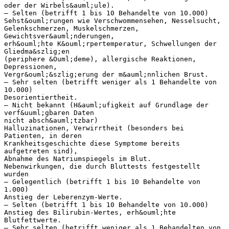
oder der Wirbels&auml;ule).
– Selten (betrifft 1 bis 10 Behandelte von 10.000)
Sehst&ouml;rungen wie Verschwommensehen, Nesselsucht,
Gelenkschmerzen, Muskelschmerzen,
Gewichtsver&auml;nderungen,
erh&ouml;hte K&ouml;rpertemperatur, Schwellungen der
Gliedma&szlig;en
(periphere &Ouml;deme), allergische Reaktionen,
Depressionen,
Vergr&ouml;&szlig;erung der m&auml;nnlichen Brust.
– Sehr selten (betrifft weniger als 1 Behandelte von
10.000)
Desorientiertheit.
– Nicht bekannt (H&auml;ufigkeit auf Grundlage der
verf&uuml;gbaren Daten
nicht absch&auml;tzbar)
Halluzinationen, Verwirrtheit (besonders bei
Patienten, in deren
Krankheitsgeschichte diese Symptome bereits
aufgetreten sind),
Abnahme des Natriumspiegels im Blut.
Nebenwirkungen, die durch Bluttests festgestellt
wurden
– Gelegentlich (betrifft 1 bis 10 Behandelte von
1.000)
Anstieg der Leberenzym-Werte.
– Selten (betrifft 1 bis 10 Behandelte von 10.000)
Anstieg des Bilirubin-Wertes, erh&ouml;hte
Blutfettwerte.
– Sehr selten (betrifft weniger als 1 Behandelten von