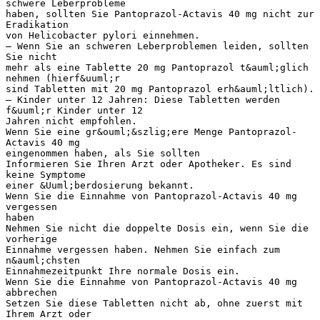
schwere Leberprobleme
haben, sollten Sie Pantoprazol-Actavis 40 mg nicht zur
Eradikation
von Helicobacter pylori einnehmen.
– Wenn Sie an schweren Leberproblemen leiden, sollten
Sie nicht
mehr als eine Tablette 20 mg Pantoprazol t&auml;glich
nehmen (hierf&uuml;r
sind Tabletten mit 20 mg Pantoprazol erh&auml;ltlich).
– Kinder unter 12 Jahren: Diese Tabletten werden
f&uuml;r Kinder unter 12
Jahren nicht empfohlen.
Wenn Sie eine gr&ouml;&szlig;ere Menge Pantoprazol-
Actavis 40 mg
eingenommen haben, als Sie sollten
Informieren Sie Ihren Arzt oder Apotheker. Es sind
keine Symptome
einer &Uuml;berdosierung bekannt.
Wenn Sie die Einnahme von Pantoprazol-Actavis 40 mg
vergessen
haben
Nehmen Sie nicht die doppelte Dosis ein, wenn Sie die
vorherige
Einnahme vergessen haben. Nehmen Sie einfach zum
n&auml;chsten
Einnahmezeitpunkt Ihre normale Dosis ein.
Wenn Sie die Einnahme von Pantoprazol-Actavis 40 mg
abbrechen
Setzen Sie diese Tabletten nicht ab, ohne zuerst mit
Ihrem Arzt oder