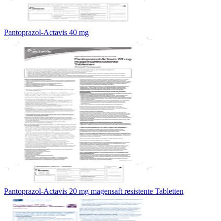
Pantoprazol-Actavis 40 mg
Pantoprazol-Actavis 20 mg magensaft resistente Tabletten