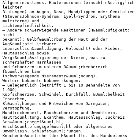
Allgemeinzustands, Hauterosionen (einschlie&szlig;lich
leichter
Blutungen) an Augen, Nase, Mund/Lippen oder Genitalien
(StevensJohnson-Syndrom, Lyell-Syndrom, Erythema
multiforme) und
Lichtempfindlichkeit.
– Andere schwerwiegende Reaktionen (H&auml;ufigkeit:
nicht
bekannt): Gelbf&auml;rbung der Haut und der
Aug&auml;pfel (schwere
Leberzellsch&auml;digung, Gelbsucht) oder Fieber,
Hautausschlag sowie
Vergr&ouml;&szlig;erung der Nieren, was zu
schmerzhaftem Harnlassen
und Schmerzen im unteren R&uuml;ckenbereich
f&uuml;hren kann
(schwerwiegende Nierenentz&uuml;ndung).
Weitere bekannte Nebenwirkungen:
– Gelegentlich (betrifft 1 bis 10 Behandelte von
1.000)
Kopfschmerzen, Schwindel, Durchfall, &Uuml;belkeit,
Erbrechen,
Bl&auml;hungen und Entweichen von Darmgasen,
Verstopfung,
Mundtrockenheit, Bauchschmerzen und Unwohlsein,
Hautr&ouml;tung, Exanthem, Hautausschlag, Juckreiz,
Schw&auml;chegef&uuml;hl,
Ersch&ouml;pfungsgef&uuml;hl oder allgemeines
Unwohlsein, Schlafst&ouml;rungen,
Knochenbr&uuml;che (der H&uuml;fte, des Handgelenks