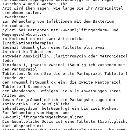
zwischen 4 und 8 Wochen. Ihr
Arzt wird Ihen sagen, wie lange Sie Ihr Arzneimittel
einnehmen sollen.
Erwachsene:
Zur Behandlung von Infektionen mit dem Bakterium
Helicobacter
pylori bei Patienten mit Zw&ouml;lffingerdarm- und
Magengeschw&uuml;ren,
in Kombination mit zwei Antibiotika
(Eradikationstherapie)
Zweimal t&auml;glich eine Tablette plus zwei
Antibiotika-Tabletten,
entweder Amoxicillin, Clarithromycin oder Metronidazol
(oder
Tinidazol), jeweils zweimal t&auml;glich zusammen mit
den Pantoprazol
Tabletten. Nehmen Sie die erste Pantoprazol Tablette 1
Stunde vor
dem Fr&uuml;hst&uuml;ck ein, die zweite Pantoprazol
Tablette 1 Stunde vor
dem Abendessen. Befolgen Sie alle Anweisungen Ihres
Arztes und
lesen Sie gr&uuml;ndlich die Packungsbeilagen der
Antibiotika. Die &uuml;bliche
Behandlungsdauer betr&auml;gt ein bis zwei Wochen.
Zur Behandlung von Magen- und
Zw&ouml;lffingerdarmgeschw&uuml;ren
Die &uuml;bliche Dosis ist eine Tablette t&auml;glich.
Nach Absprache mit