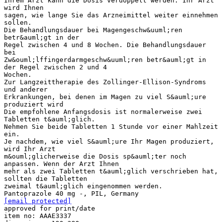
Ihrem Arzt kann die Dosis verdoppelt werden. Ihr Arzt
wird Ihnen
sagen, wie lange Sie das Arzneimittel weiter einnehmen
sollen.
Die Behandlungsdauer bei Magengeschw&uuml;ren
betr&auml;gt in der
Regel zwischen 4 und 8 Wochen. Die Behandlungsdauer
bei
Zw&ouml;lffingerdarmgeschw&uuml;ren betr&auml;gt in
der Regel zwischen 2 und 4
Wochen.
Zur Langzeittherapie des Zollinger-Ellison-Syndroms
und anderer
Erkrankungen, bei denen im Magen zu viel S&auml;ure
produziert wird
Die empfohlene Anfangsdosis ist normalerweise zwei
Tabletten t&auml;glich.
Nehmen Sie beide Tabletten 1 Stunde vor einer Mahlzeit
ein.
Je nachdem, wie viel S&auml;ure Ihr Magen produziert,
wird Ihr Arzt
m&ouml;glicherweise die Dosis sp&auml;ter noch
anpassen. Wenn der Arzt Ihnen
mehr als zwei Tabletten t&auml;glich verschrieben hat,
sollten die Tabletten
zweimal t&auml;glich eingenommen werden.
[email protected]
approved for print/date
item no: AAAE3337