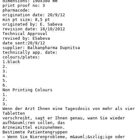
dimensions: 190x380 mm
print proof no: 3
pharmacode:
origination date: 20/9/12
min pt size: 8,5 pt
originated by: E. Sabeva
revision date: 18/10/2012
Technical Approval
revised by: ESabeva
date sent:20/9/12
supplier: Balkanpharma Dupnitsa
technically app. date:
colours/plates:
1.black
2.
3.
4.
5.
6.
Non Printing Colours
1.
2.
3.
Wenn der Arzt Ihnen eine Tagesdosis von mehr als vier
Tabletten
verschreibt, sagt er Ihnen genau, wann Sie wieder
aufh&ouml;ren sollen, das
Arzneimittel einzunehmen.
Bestimmte Patientengruppen
– Wenn Sie Nierenprobleme, m&auml;&szlig;ige oder