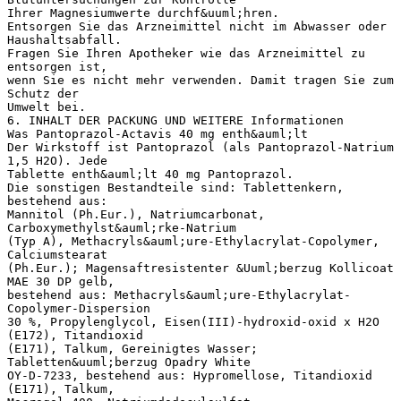
Ihrer Magnesiumwerte durchf&uuml;hren.
Entsorgen Sie das Arzneimittel nicht im Abwasser oder
Haushaltsabfall.
Fragen Sie Ihren Apotheker wie das Arzneimittel zu
entsorgen ist,
wenn Sie es nicht mehr verwenden. Damit tragen Sie zum
Schutz der
Umwelt bei.
6. INHALT DER PACKUNG UND WEITERE Informationen
Was Pantoprazol-Actavis 40 mg enth&auml;lt
Der Wirkstoff ist Pantoprazol (als Pantoprazol-Natrium
1,5 H2O). Jede
Tablette enth&auml;lt 40 mg Pantoprazol.
Die sonstigen Bestandteile sind: Tablettenkern,
bestehend aus:
Mannitol (Ph.Eur.), Natriumcarbonat,
Carboxymethylst&auml;rke-Natrium
(Typ A), Methacryls&auml;ure-Ethylacrylat-Copolymer,
Calciumstearat
(Ph.Eur.); Magensaftresistenter &Uuml;berzug Kollicoat
MAE 30 DP gelb,
bestehend aus: Methacryls&auml;ure-Ethylacrylat-
Copolymer-Dispersion
30 %, Propylenglycol, Eisen(III)-hydroxid-oxid x H2O
(E172), Titandioxid
(E171), Talkum, Gereinigtes Wasser;
Tabletten&uuml;berzug Opadry White
OY-D-7233, bestehend aus: Hypromellose, Titandioxid
(E171), Talkum,