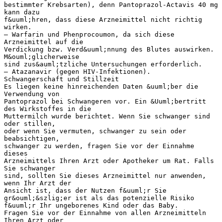
bestimmter Krebsarten), denn Pantoprazol-Actavis 40 mg
kann dazu
f&uuml;hren, dass diese Arzneimittel nicht richtig
wirken.
– Warfarin und Phenprocoumon, da sich diese
Arzneimittel auf die
Verdickung bzw. Verd&uuml;nnung des Blutes auswirken.
M&ouml;glicherweise
sind zus&auml;tzliche Untersuchungen erforderlich.
– Atazanavir (gegen HIV-Infektionen).
Schwangerschaft und Stillzeit
Es liegen keine hinreichenden Daten &uuml;ber die
Verwendung von
Pantoprazol bei Schwangeren vor. Ein &Uuml;bertritt
des Wirkstoffes in die
Muttermilch wurde berichtet. Wenn Sie schwanger sind
oder stillen,
oder wenn Sie vermuten, schwanger zu sein oder
beabsichtigen,
schwanger zu werden, fragen Sie vor der Einnahme
dieses
Arzneimittels Ihren Arzt oder Apotheker um Rat. Falls
Sie schwanger
sind, sollten Sie dieses Arzneimittel nur anwenden,
wenn Ihr Arzt der
Ansicht ist, dass der Nutzen f&uuml;r Sie
gr&ouml;&szlig;er ist als das potenzielle Risiko
f&uuml;r Ihr ungeborenes Kind oder das Baby.
Fragen Sie vor der Einnahme von allen Arzneimitteln
Ihren Arzt oder