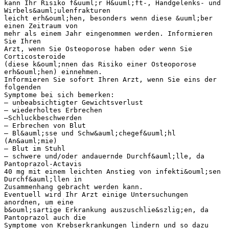
kann Ihr Risiko f&uuml;r H&uuml;ft-, Handgelenks- und
Wirbels&auml;ulenfrakturen
leicht erh&ouml;hen, besonders wenn diese &uuml;ber
einen Zeitraum von
mehr als einem Jahr eingenommen werden. Informieren
Sie Ihren
Arzt, wenn Sie Osteoporose haben oder wenn Sie
Corticosteroide
(diese k&ouml;nnen das Risiko einer Osteoporose
erh&ouml;hen) einnehmen.
Informieren Sie sofort Ihren Arzt, wenn Sie eins der
folgenden
Symptome bei sich bemerken:
– unbeabsichtigter Gewichtsverlust
– wiederholtes Erbrechen
–Schluckbeschwerden
– Erbrechen von Blut
– Bl&auml;sse und Schw&auml;chegef&uuml;hl
(An&auml;mie)
– Blut im Stuhl
– schwere und/oder andauernde Durchf&auml;lle, da
Pantoprazol-Actavis
40 mg mit einem leichten Anstieg von infekti&ouml;sen
Durchf&auml;llen in
Zusammenhang gebracht werden kann.
Eventuell wird Ihr Arzt einige Untersuchungen
anordnen, um eine
b&ouml;sartige Erkrankung auszuschlie&szlig;en, da
Pantoprazol auch die
Symptome von Krebserkrankungen lindern und so dazu