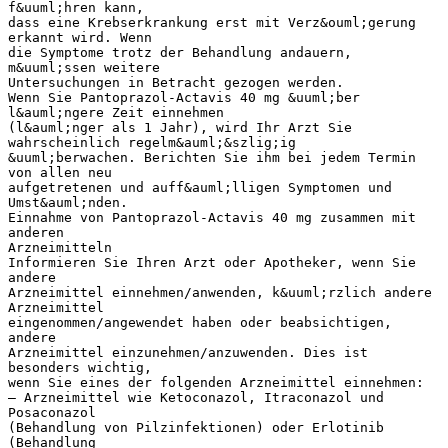
f&uuml;hren kann,
dass eine Krebserkrankung erst mit Verz&ouml;gerung
erkannt wird. Wenn
die Symptome trotz der Behandlung andauern,
m&uuml;ssen weitere
Untersuchungen in Betracht gezogen werden.
Wenn Sie Pantoprazol-Actavis 40 mg &uuml;ber
l&auml;ngere Zeit einnehmen
(l&auml;nger als 1 Jahr), wird Ihr Arzt Sie
wahrscheinlich regelm&auml;&szlig;ig
&uuml;berwachen. Berichten Sie ihm bei jedem Termin
von allen neu
aufgetretenen und auff&auml;lligen Symptomen und
Umst&auml;nden.
Einnahme von Pantoprazol-Actavis 40 mg zusammen mit
anderen
Arzneimitteln
Informieren Sie Ihren Arzt oder Apotheker, wenn Sie
andere
Arzneimittel einnehmen/anwenden, k&uuml;rzlich andere
Arzneimittel
eingenommen/angewendet haben oder beabsichtigen,
andere
Arzneimittel einzunehmen/anzuwenden. Dies ist
besonders wichtig,
wenn Sie eines der folgenden Arzneimittel einnehmen:
– Arzneimittel wie Ketoconazol, Itraconazol und
Posaconazol
(Behandlung von Pilzinfektionen) oder Erlotinib
(Behandlung