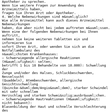
Apotheker zu sprechen.
Wenn Sie weitere Fragen zur Anwendung des
Arzneimittels haben,
fragen Sie Ihren Arzt oder Apotheker.
4. Welche Nebenwirkungen sind m&ouml;glich?
Wie alle Arzneimittel kann auch dieses Arzneimittel
Nebenwirkungen
haben, die aber nicht bei jedem auftreten m&uuml;ssen.
Wenn eine der folgenden Nebenwirkungen bei Ihnen
auftritt,
nehmen Sie keine weiteren Tabletten ein und
informieren Sie
sofort Ihren Arzt, oder wenden Sie sich an die
Notfallambulanz des
n&auml;chsten Krankenhauses:
– Schwerwiegende allergische Reaktionen
(H&auml;ufigkeit: selten;
betrifft 1 bis 10 Behandelte von 10.000): Schwellung
der
Zunge und/oder des Halses, Schluckbeschwerden,
Nesselsucht
(Quaddeln), Atembeschwerden, allergische
Gesichtsschwellung
(Quincke-&Ouml;dem/Angio&ouml;dem), starker Schwindel
mit sehr schnellem
Herzschlag und starken Schwei&szlig;ausbr&uuml;chen.
– Schwerwiegende Hautreaktionen (H&auml;ufigkeit:
nicht bekannt):
Blasenbildung der Haut und schnelle Verschlechterung
des