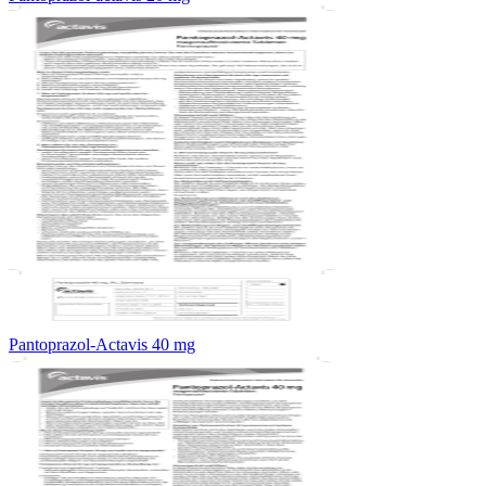
Pantoprazol-Actavis 40 mg