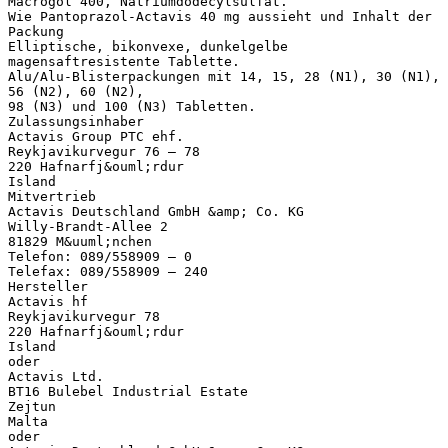
Macrogol 400, Natriumdodecylsulfat.
Wie Pantoprazol-Actavis 40 mg aussieht und Inhalt der
Packung
Elliptische, bikonvexe, dunkelgelbe
magensaftresistente Tablette.
Alu/Alu-Blisterpackungen mit 14, 15, 28 (N1), 30 (N1),
56 (N2), 60 (N2),
98 (N3) und 100 (N3) Tabletten.
Zulassungsinhaber
Actavis Group PTC ehf.
Reykjavikurvegur 76 – 78
220 Hafnarfj&ouml;rdur
Island
Mitvertrieb
Actavis Deutschland GmbH &amp; Co. KG
Willy-Brandt-Allee 2
81829 M&uuml;nchen
Telefon: 089/558909 – 0
Telefax: 089/558909 – 240
Hersteller
Actavis hf
Reykjavikurvegur 78
220 Hafnarfj&ouml;rdur
Island
oder
Actavis Ltd.
BT16 Bulebel Industrial Estate
Zejtun
Malta
oder