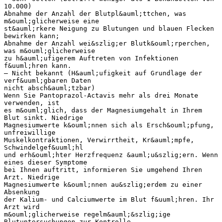
10.000)
Abnahme der Anzahl der Blutpl&auml;ttchen, was
m&ouml;glicherweise eine
st&auml;rkere Neigung zu Blutungen und blauen Flecken
bewirken kann;
Abnahme der Anzahl wei&szlig;er Blutk&ouml;rperchen,
was m&ouml;glicherweise
zu h&auml;ufigerem Auftreten von Infektionen
f&uuml;hren kann.
– Nicht bekannt (H&auml;ufigkeit auf Grundlage der
verf&uuml;gbaren Daten
nicht absch&auml;tzbar)
Wenn Sie Pantoprazol-Actavis mehr als drei Monate
verwenden, ist
es m&ouml;glich, dass der Magnesiumgehalt in Ihrem
Blut sinkt. Niedrige
Magnesiumwerte k&ouml;nnen sich als Ersch&ouml;pfung,
unfreiwillige
Muskelkontraktionen, Verwirrtheit, Kr&auml;mpfe,
Schwindelgef&uuml;hl
und erh&ouml;hter Herzfrequenz &auml;u&szlig;ern. Wenn
eines dieser Symptome
bei Ihnen auftritt, informieren Sie umgehend Ihren
Arzt. Niedrige
Magnesiumwerte k&ouml;nnen au&szlig;erdem zu einer
Absenkung
der Kalium- und Calciumwerte im Blut f&uuml;hren. Ihr
Arzt wird
m&ouml;glicherweise regelm&auml;&szlig;ige
Blutuntersuchungen zur Kontrolle