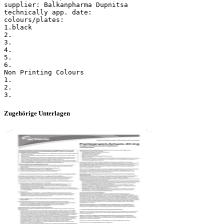
supplier: Balkanpharma Dupnitsa
technically app. date:
colours/plates:
1.black
2.
3.
4.
5.
6.
Non Printing Colours
1.
2.
Zugehörige Unterlagen