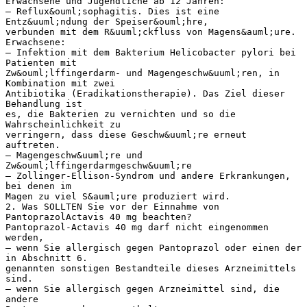
Erwachsene und Jugendliche ab 12 Jahren:
– Reflux&ouml;sophagitis. Dies ist eine
Entz&uuml;ndung der Speiser&ouml;hre,
verbunden mit dem R&uuml;ckfluss von Magens&auml;ure.
Erwachsene:
– Infektion mit dem Bakterium Helicobacter pylori bei
Patienten mit
Zw&ouml;lffingerdarm- und Magengeschw&uuml;ren, in
Kombination mit zwei
Antibiotika (Eradikationstherapie). Das Ziel dieser
Behandlung ist
es, die Bakterien zu vernichten und so die
Wahrscheinlichkeit zu
verringern, dass diese Geschw&uuml;re erneut
auftreten.
– Magengeschw&uuml;re und
Zw&ouml;lffingerdarmgeschw&uuml;re
– Zollinger-Ellison-Syndrom und andere Erkrankungen,
bei denen im
Magen zu viel S&auml;ure produziert wird.
2. Was SOLLTEN Sie vor der Einnahme von
PantoprazolActavis 40 mg beachten?
Pantoprazol-Actavis 40 mg darf nicht eingenommen
werden,
– wenn Sie allergisch gegen Pantoprazol oder einen der
in Abschnitt 6.
genannten sonstigen Bestandteile dieses Arzneimittels
sind.
– wenn Sie allergisch gegen Arzneimittel sind, die
andere