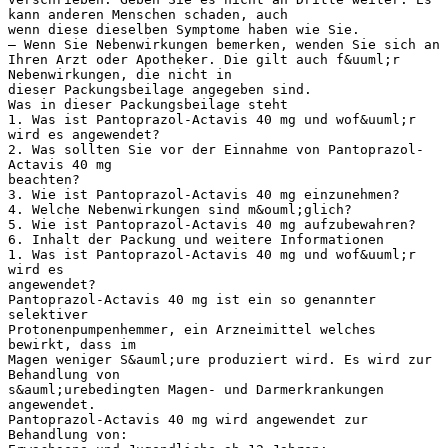
kann anderen Menschen schaden, auch
wenn diese dieselben Symptome haben wie Sie.
– Wenn Sie Nebenwirkungen bemerken, wenden Sie sich an
Ihren Arzt oder Apotheker. Die gilt auch f&uuml;r
Nebenwirkungen, die nicht in
dieser Packungsbeilage angegeben sind.
Was in dieser Packungsbeilage steht
1. Was ist Pantoprazol-Actavis 40 mg und wof&uuml;r
wird es angewendet?
2. Was sollten Sie vor der Einnahme von Pantoprazol-
Actavis 40 mg
beachten?
3. Wie ist Pantoprazol-Actavis 40 mg einzunehmen?
4. Welche Nebenwirkungen sind m&ouml;glich?
5. Wie ist Pantoprazol-Actavis 40 mg aufzubewahren?
6. Inhalt der Packung und weitere Informationen
1. Was ist Pantoprazol-Actavis 40 mg und wof&uuml;r
wird es
angewendet?
Pantoprazol-Actavis 40 mg ist ein so genannter
selektiver
Protonenpumpenhemmer, ein Arzneimittel welches
bewirkt, dass im
Magen weniger S&auml;ure produziert wird. Es wird zur
Behandlung von
s&auml;urebedingten Magen- und Darmerkrankungen
angewendet.
Pantoprazol-Actavis 40 mg wird angewendet zur
Behandlung von: