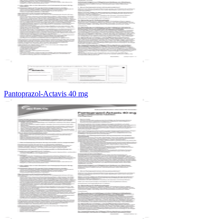
Pantoprazol-Actavis 40 mg