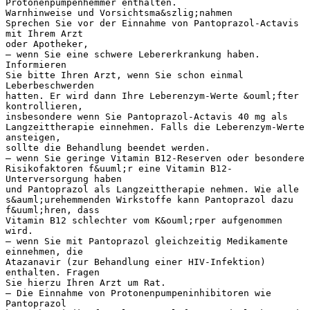
Protonenpumpenhemmer enthalten.
Warnhinweise und Vorsichtsma&szlig;nahmen
Sprechen Sie vor der Einnahme von Pantoprazol-Actavis
mit Ihrem Arzt
oder Apotheker,
– wenn Sie eine schwere Lebererkrankung haben.
Informieren
Sie bitte Ihren Arzt, wenn Sie schon einmal
Leberbeschwerden
hatten. Er wird dann Ihre Leberenzym-Werte &ouml;fter
kontrollieren,
insbesondere wenn Sie Pantoprazol-Actavis 40 mg als
Langzeittherapie einnehmen. Falls die Leberenzym-Werte
ansteigen,
sollte die Behandlung beendet werden.
– wenn Sie geringe Vitamin B12-Reserven oder besondere
Risikofaktoren f&uuml;r eine Vitamin B12-
Unterversorgung haben
und Pantoprazol als Langzeittherapie nehmen. Wie alle
s&auml;urehemmenden Wirkstoffe kann Pantoprazol dazu
f&uuml;hren, dass
Vitamin B12 schlechter vom K&ouml;rper aufgenommen
wird.
– wenn Sie mit Pantoprazol gleichzeitig Medikamente
einnehmen, die
Atazanavir (zur Behandlung einer HIV-Infektion)
enthalten. Fragen
Sie hierzu Ihren Arzt um Rat.
– Die Einnahme von Protonenpumpeninhibitoren wie
Pantoprazol