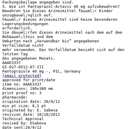
Packungsbeilage angegeben sind.
5. Wie ist Pantoprazol-Actavis 40 mg aufzubewahren?
Bewahren Sie dieses Arzneimittel f&uuml;r Kinder
unzug&auml;nglich auf.
F&uuml;r dieses Arzneimittel sind keine besonderen
Lagerungsbedingungen
erforderlich.
Sie d&uuml;rfen dieses Arzneimittel nach dem auf dem
Beh&auml;ltnis und dem
Umkarton nach „Verwendbar bis“ angegebenen
Verfalldatum nicht
mehr verwenden. Das Verfalldatum bezieht sich auf den
letzten Tag
des angegebenen Monats.
AAAE3337
GI-627-0512-07-III
[email protected]
approved for print/date
item no: AAAE3337
dimensions: 190x380 mm
print proof no: 3
pharmacode:
origination date: 20/9/12
min pt size: 8,5 pt
originated by: E. Sabeva
revision date: 18/10/2012
Technical Approval
revised by: ESabeva
date sent:20/9/12