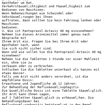
Apotheker um Rat.
Verkehrst&uuml;chtigkeit und F&auml;higkeit zum
Bedienen von Maschinen:
Wenn Nebenwirkungen wie Schwindel oder
Sehst&ouml;rungen bei Ihnen
auftreten, dann sollten Sie kein Fahrzeug lenken oder
Maschinen
bedienen.
3. Wie ist Pantoprazol-Actavis 40 mg einzunehmen?
Nehmen Sie dieses Arzneimittel immer genau nach
Absprache mit
Ihrem Arzt ein. Fragen Sie bei Ihrem Arzt oder
Apotheker nach, wenn
Sie sich nicht sicher sind.
Wann und wie sollen Sie die Pantoprazol-Actavis 40 mg
einnehmen?
Nehmen Sie die Tabletten 1 Stunde vor einer Mahlzeit
ein, ohne sie zu
zerkauen oder zu zerbrechen.
Schlucken Sie die Tabletten unzerkaut als Ganzes mit
etwas Wasser.
Falls vom Arzt nicht anders verordnet, ist die
empfohlene Dosis:
Erwachsene und Jugendliche ab 12 Jahren:
Zur Behandlung der Reflux&ouml;sophagitis
Die &uuml;bliche Dosis ist eine Tablette t&auml;glich.
Ihr Arzt kann Ihnen sagen,
auf 2 Tabletten t&auml;glich zu erh&ouml;hen. Die
Behandlungsdauer bei
Reflux&ouml;sophagitis betr&auml;gt in der Regel