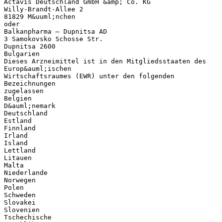
Actavis Deutschland GmbH &amp; Co. KG
Willy-Brandt-Allee 2
81829 M&uuml;nchen
oder
Balkanpharma – Dupnitsa AD
3 Samokovsko Schosse Str.
Dupnitsa 2600
Bulgarien
Dieses Arzneimittel ist in den Mitgliedsstaaten des
Europ&auml;ischen
Wirtschaftsraumes (EWR) unter den folgenden
Bezeichnungen
zugelassen
Belgien
D&auml;nemark
Deutschland
Estland
Finnland
Irland
Island
Lettland
Litauen
Malta
Niederlande
Norwegen
Polen
Schweden
Slovakei
Slovenien
Tschechische