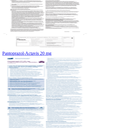
Pantoprazol-Actavis 20 mg