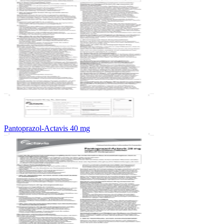
Pantoprazol-Actavis 40 mg