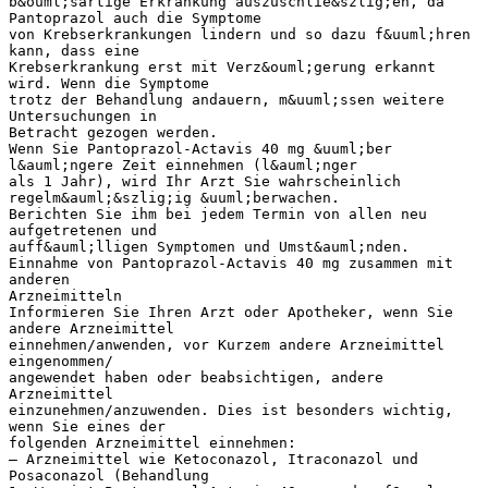
b&ouml;sartige Erkrankung auszuschlie&szlig;en, da
Pantoprazol auch die Symptome
von Krebserkrankungen lindern und so dazu f&uuml;hren
kann, dass eine
Krebserkrankung erst mit Verz&ouml;gerung erkannt
wird. Wenn die Symptome
trotz der Behandlung andauern, m&uuml;ssen weitere
Untersuchungen in
Betracht gezogen werden.
Wenn Sie Pantoprazol-Actavis 40 mg &uuml;ber
l&auml;ngere Zeit einnehmen (l&auml;nger
als 1 Jahr), wird Ihr Arzt Sie wahrscheinlich
regelm&auml;&szlig;ig &uuml;berwachen.
Berichten Sie ihm bei jedem Termin von allen neu
aufgetretenen und
auff&auml;lligen Symptomen und Umst&auml;nden.
Einnahme von Pantoprazol-Actavis 40 mg zusammen mit
anderen
Arzneimitteln
Informieren Sie Ihren Arzt oder Apotheker, wenn Sie
andere Arzneimittel
einnehmen/anwenden, vor Kurzem andere Arzneimittel
eingenommen/
angewendet haben oder beabsichtigen, andere
Arzneimittel
einzunehmen/anzuwenden. Dies ist besonders wichtig,
wenn Sie eines der
folgenden Arzneimittel einnehmen:
– Arzneimittel wie Ketoconazol, Itraconazol und
Posaconazol (Behandlung