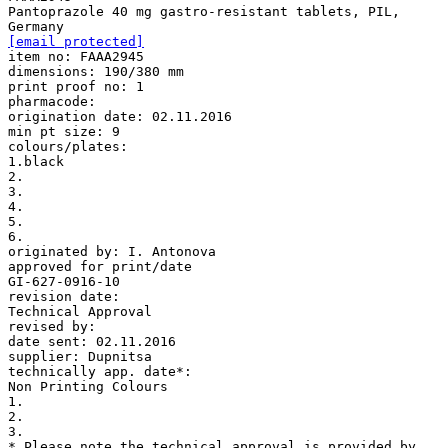
[email protected]
item no: FAAA2945
dimensions: 190/380 mm
print proof no: 1
pharmacode:
origination date: 02.11.2016
min pt size: 9
colours/plates:
1.black
2.
3.
4.
5.
6.
originated by: I. Antonova
approved for print/date
GI-627-0916-10
revision date:
Technical Approval
revised by:
date sent: 02.11.2016
supplier: Dupnitsa
technically app. date*:
Non Printing Colours
1.
2.
3.
* Please note the technical approval is provided by