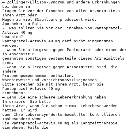
– Zollinger-Ellison-Syndrom und andere Erkrankungen,
bei denen im
Fragen Sie vor der Einnahme von allen Arzneimitteln
Ihren Arzt oder
Magen zu viel S&auml;ure produziert wird.
Apotheker um Rat.
2. Was sollten Sie vor der Einnahme von Pantoprazol-
Actavis 40 mg
beachten?
Pantoprazol-Actavis 40 mg darf nicht eingenommen
werden,
– wenn Sie allergisch gegen Pantoprazol oder einen der
in Abschnitt 6.
genannten sonstigen Bestandteile dieses Arzneimittels
sind.
– wenn Sie allergisch gegen Arzneimittel sind, die
andere
Protonenpumpenhemmer enthalten.
Warnhinweise und Vorsichtsma&szlig;nahmen
Bitte sprechen Sie mit Ihrem Arzt, bevor Sie
Pantoprazol-Actavis 40 mg
einnehmen:
– wenn Sie eine schwere Lebererkrankung haben.
Informieren Sie bitte
Ihren Arzt, wenn Sie schon einmal Leberbeschwerden
hatten. Er wird
dann Ihre Leberenzym-Werte &ouml;fter kontrollieren,
insbesondere wenn
Sie Pantoprazol-Actavis 40 mg als Langzeittherapie
einnehmen. Falls die