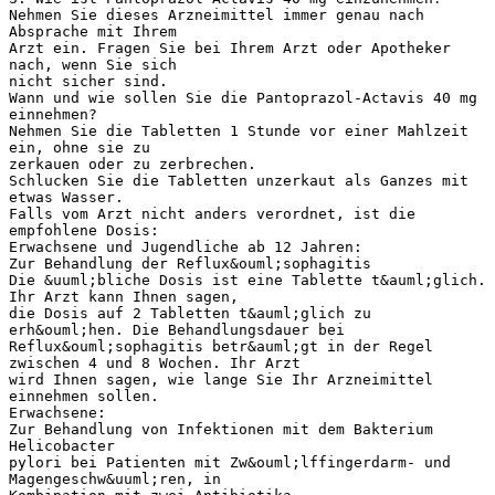
Nehmen Sie dieses Arzneimittel immer genau nach
Absprache mit Ihrem
Arzt ein. Fragen Sie bei Ihrem Arzt oder Apotheker
nach, wenn Sie sich
nicht sicher sind.
Wann und wie sollen Sie die Pantoprazol-Actavis 40 mg
einnehmen?
Nehmen Sie die Tabletten 1 Stunde vor einer Mahlzeit
ein, ohne sie zu
zerkauen oder zu zerbrechen.
Schlucken Sie die Tabletten unzerkaut als Ganzes mit
etwas Wasser.
Falls vom Arzt nicht anders verordnet, ist die
empfohlene Dosis:
Erwachsene und Jugendliche ab 12 Jahren:
Zur Behandlung der Reflux&ouml;sophagitis
Die &uuml;bliche Dosis ist eine Tablette t&auml;glich.
Ihr Arzt kann Ihnen sagen,
die Dosis auf 2 Tabletten t&auml;glich zu
erh&ouml;hen. Die Behandlungsdauer bei
Reflux&ouml;sophagitis betr&auml;gt in der Regel
zwischen 4 und 8 Wochen. Ihr Arzt
wird Ihnen sagen, wie lange Sie Ihr Arzneimittel
einnehmen sollen.
Erwachsene:
Zur Behandlung von Infektionen mit dem Bakterium
Helicobacter
pylori bei Patienten mit Zw&ouml;lffingerdarm- und
Magengeschw&uuml;ren, in