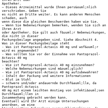
Apotheker.
– Dieses Arzneimittel wurde Ihnen pers&ouml;nlich
verschrieben. Geben Sie
es nicht an Dritte weiter. Es kann anderen Menschen
schaden, auch
wenn diese die gleichen Beschwerden haben wie Sie.
– Wenn Sie Nebenwirkungen bemerken, wenden Sie sich an
Ihren Arzt
oder Apotheker. Die gilt auch f&uuml;r Nebenwirkungen,
die nicht in dieser
Packungsbeilage angegeben sind. Siehe Abschnitt 4.
Was in dieser Packungsbeilage steht
- Was ist Pantoprazol-Actavis 40 mg und wof&uuml;r
wird es angewendet?
- Was sollten Sie vor der Einnahme von Pantoprazol-
Actavis 40 mg
beachten?
- Wie ist Pantoprazol-Actavis 40 mg einzunehmen?
- Welche Nebenwirkungen sind m&ouml;glich?
- Wie ist Pantoprazol-Actavis 40 mg aufzubewahren?
- Inhalt der Packung und weitere Informationen
– Blut im Stuhl
– schwere und/oder andauernde Durchf&auml;lle, da
Pantoprazol-Actavis
40 mg mit einem leichten Anstieg von infekti&ouml;sen
Durchf&auml;llen in
Zusammenhang gebracht werden kann.
Eventuell wird Ihr Arzt einige Untersuchungen
anordnen, um eine