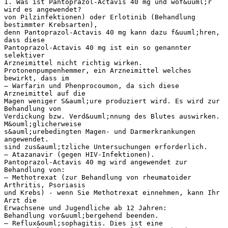
1. Was ist Pantoprazol-Actavis 40 mg und wof&uuml;r
wird es angewendet?
von Pilzinfektionen) oder Erlotinib (Behandlung
bestimmter Krebsarten),
denn Pantoprazol-Actavis 40 mg kann dazu f&uuml;hren,
dass diese
Pantoprazol-Actavis 40 mg ist ein so genannter
selektiver
Arzneimittel nicht richtig wirken.
Protonenpumpenhemmer, ein Arzneimittel welches
bewirkt, dass im
– Warfarin und Phenprocoumon, da sich diese
Arzneimittel auf die
Magen weniger S&auml;ure produziert wird. Es wird zur
Behandlung von
Verdickung bzw. Verd&uuml;nnung des Blutes auswirken.
M&ouml;glicherweise
s&auml;urebedingten Magen- und Darmerkrankungen
angewendet.
sind zus&auml;tzliche Untersuchungen erforderlich.
– Atazanavir (gegen HIV-Infektionen).
Pantoprazol-Actavis 40 mg wird angewendet zur
Behandlung von:
– Methotrexat (zur Behandlung von rheumatoider
Arthritis, Psoriasis
und Krebs) - wenn Sie Methotrexat einnehmen, kann Ihr
Arzt die
Erwachsene und Jugendliche ab 12 Jahren:
Behandlung vor&uuml;bergehend beenden.
– Reflux&ouml;sophagitis. Dies ist eine