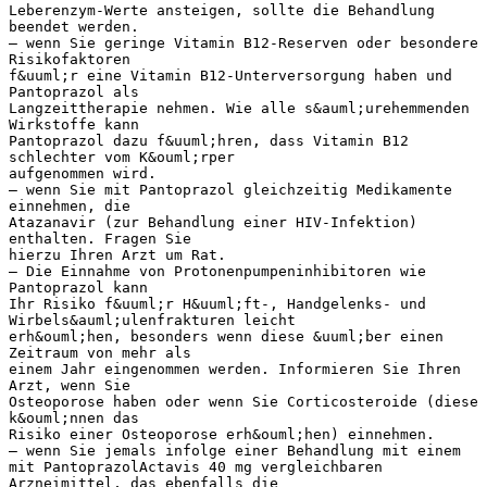
Leberenzym-Werte ansteigen, sollte die Behandlung
beendet werden.
– wenn Sie geringe Vitamin B12-Reserven oder besondere
Risikofaktoren
f&uuml;r eine Vitamin B12-Unterversorgung haben und
Pantoprazol als
Langzeittherapie nehmen. Wie alle s&auml;urehemmenden
Wirkstoffe kann
Pantoprazol dazu f&uuml;hren, dass Vitamin B12
schlechter vom K&ouml;rper
aufgenommen wird.
– wenn Sie mit Pantoprazol gleichzeitig Medikamente
einnehmen, die
Atazanavir (zur Behandlung einer HIV-Infektion)
enthalten. Fragen Sie
hierzu Ihren Arzt um Rat.
– Die Einnahme von Protonenpumpeninhibitoren wie
Pantoprazol kann
Ihr Risiko f&uuml;r H&uuml;ft-, Handgelenks- und
Wirbels&auml;ulenfrakturen leicht
erh&ouml;hen, besonders wenn diese &uuml;ber einen
Zeitraum von mehr als
einem Jahr eingenommen werden. Informieren Sie Ihren
Arzt, wenn Sie
Osteoporose haben oder wenn Sie Corticosteroide (diese
k&ouml;nnen das
Risiko einer Osteoporose erh&ouml;hen) einnehmen.
– wenn Sie jemals infolge einer Behandlung mit einem
mit PantoprazolActavis 40 mg vergleichbaren
Arzneimittel, das ebenfalls die