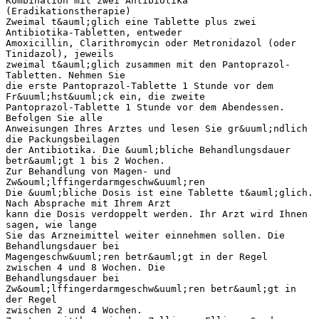
Kombination mit zwei Antibiotika
(Eradikationstherapie)
Zweimal t&auml;glich eine Tablette plus zwei
Antibiotika-Tabletten, entweder
Amoxicillin, Clarithromycin oder Metronidazol (oder
Tinidazol), jeweils
zweimal t&auml;glich zusammen mit den Pantoprazol-
Tabletten. Nehmen Sie
die erste Pantoprazol-Tablette 1 Stunde vor dem
Fr&uuml;hst&uuml;ck ein, die zweite
Pantoprazol-Tablette 1 Stunde vor dem Abendessen.
Befolgen Sie alle
Anweisungen Ihres Arztes und lesen Sie gr&uuml;ndlich
die Packungsbeilagen
der Antibiotika. Die &uuml;bliche Behandlungsdauer
betr&auml;gt 1 bis 2 Wochen.
Zur Behandlung von Magen- und
Zw&ouml;lffingerdarmgeschw&uuml;ren
Die &uuml;bliche Dosis ist eine Tablette t&auml;glich.
Nach Absprache mit Ihrem Arzt
kann die Dosis verdoppelt werden. Ihr Arzt wird Ihnen
sagen, wie lange
Sie das Arzneimittel weiter einnehmen sollen. Die
Behandlungsdauer bei
Magengeschw&uuml;ren betr&auml;gt in der Regel
zwischen 4 und 8 Wochen. Die
Behandlungsdauer bei
Zw&ouml;lffingerdarmgeschw&uuml;ren betr&auml;gt in
der Regel
zwischen 2 und 4 Wochen.