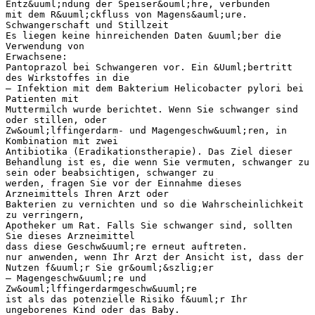
Entz&uuml;ndung der Speiser&ouml;hre, verbunden
mit dem R&uuml;ckfluss von Magens&auml;ure.
Schwangerschaft und Stillzeit
Es liegen keine hinreichenden Daten &uuml;ber die
Verwendung von
Erwachsene:
Pantoprazol bei Schwangeren vor. Ein &Uuml;bertritt
des Wirkstoffes in die
– Infektion mit dem Bakterium Helicobacter pylori bei
Patienten mit
Muttermilch wurde berichtet. Wenn Sie schwanger sind
oder stillen, oder
Zw&ouml;lffingerdarm- und Magengeschw&uuml;ren, in
Kombination mit zwei
Antibiotika (Eradikationstherapie). Das Ziel dieser
Behandlung ist es, die wenn Sie vermuten, schwanger zu
sein oder beabsichtigen, schwanger zu
werden, fragen Sie vor der Einnahme dieses
Arzneimittels Ihren Arzt oder
Bakterien zu vernichten und so die Wahrscheinlichkeit
zu verringern,
Apotheker um Rat. Falls Sie schwanger sind, sollten
Sie dieses Arzneimittel
dass diese Geschw&uuml;re erneut auftreten.
nur anwenden, wenn Ihr Arzt der Ansicht ist, dass der
Nutzen f&uuml;r Sie gr&ouml;&szlig;er
– Magengeschw&uuml;re und
Zw&ouml;lffingerdarmgeschw&uuml;re
ist als das potenzielle Risiko f&uuml;r Ihr
ungeborenes Kind oder das Baby.