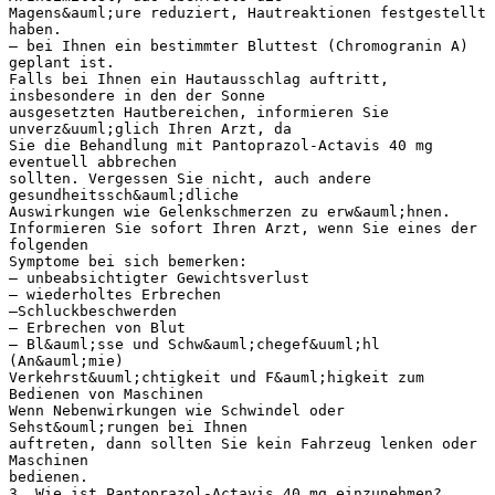
Magens&auml;ure reduziert, Hautreaktionen festgestellt
haben.
– bei Ihnen ein bestimmter Bluttest (Chromogranin A)
geplant ist.
Falls bei Ihnen ein Hautausschlag auftritt,
insbesondere in den der Sonne
ausgesetzten Hautbereichen, informieren Sie
unverz&uuml;glich Ihren Arzt, da
Sie die Behandlung mit Pantoprazol-Actavis 40 mg
eventuell abbrechen
sollten. Vergessen Sie nicht, auch andere
gesundheitssch&auml;dliche
Auswirkungen wie Gelenkschmerzen zu erw&auml;hnen.
Informieren Sie sofort Ihren Arzt, wenn Sie eines der
folgenden
Symptome bei sich bemerken:
– unbeabsichtigter Gewichtsverlust
– wiederholtes Erbrechen
–Schluckbeschwerden
– Erbrechen von Blut
– Bl&auml;sse und Schw&auml;chegef&uuml;hl
(An&auml;mie)
Verkehrst&uuml;chtigkeit und F&auml;higkeit zum
Bedienen von Maschinen
Wenn Nebenwirkungen wie Schwindel oder
Sehst&ouml;rungen bei Ihnen
auftreten, dann sollten Sie kein Fahrzeug lenken oder
Maschinen
bedienen.
3. Wie ist Pantoprazol-Actavis 40 mg einzunehmen?