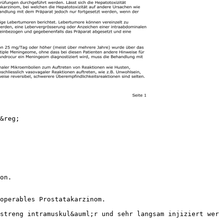
tabolismus von Cyproteronacetat hemmen, da dieses Arzneimittel durch CYP3A4 metabolisiert wird. Andererseits k&ouml;nnen CYP3A4-Induktoren wie Rifampicin, Phenytoin und Produkte, die Johanniskraut enthalten, den Cyproteronacetat-Spiegel senken. In vitro Inhibitionsuntersuchungen belegen eine potenzielle Hemmung der Zytochrom-P450-Enzyme CYP2C8, 2C9, 2C19, 3A4 und 2D6 bei hohen therapeutischen Dosen von 100 mg Cyproteronacetat dreimal pro Tag. Der Bedarf an oralen Antidiabetika oder Insulin kann sich durch Verschlechterung der Glukosetoleranz &auml;ndern. Bei gleichzeitiger Verabreichung von hochdosiertem Cyproteronacetat mit HMG-CoA-Reduktasehemmern (Statinen), welche haupts&auml;chlich durch CYP3A4 metabolisiert werden (wie z.B. Atorvastatin, Simvastatin), kann das Risiko einer Myopathie oder Rhabdomyolyse erh&ouml;ht sei