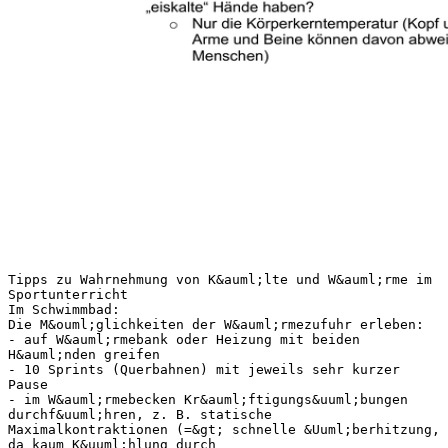
Tipps zu Wahrnehmung von K&auml;lte und W&auml;rme im
Sportunterricht
Im Schwimmbad:
Die M&ouml;glichkeiten der W&auml;rmezufuhr erleben:
- auf W&auml;rmebank oder Heizung mit beiden
H&auml;nden greifen
- 10 Sprints (Querbahnen) mit jeweils sehr kurzer
Pause
- im W&auml;rmebecken Kr&auml;ftigungs&uuml;bungen
durchf&uuml;hren, z. B. statische
Maximalkontraktionen (=&gt; schnelle &Uuml;berhitzung,
da kaum K&uuml;hlung durch