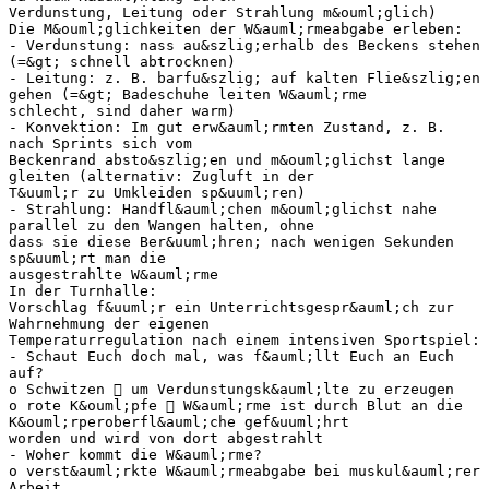
Verdunstung, Leitung oder Strahlung m&ouml;glich)
Die M&ouml;glichkeiten der W&auml;rmeabgabe erleben:
- Verdunstung: nass au&szlig;erhalb des Beckens stehen
(=&gt; schnell abtrocknen)
- Leitung: z. B. barfu&szlig; auf kalten Flie&szlig;en
gehen (=&gt; Badeschuhe leiten W&auml;rme
schlecht, sind daher warm)
- Konvektion: Im gut erw&auml;rmten Zustand, z. B.
nach Sprints sich vom
Beckenrand absto&szlig;en und m&ouml;glichst lange
gleiten (alternativ: Zugluft in der
T&uuml;r zu Umkleiden sp&uuml;ren)
- Strahlung: Handfl&auml;chen m&ouml;glichst nahe
parallel zu den Wangen halten, ohne
dass sie diese Ber&uuml;hren; nach wenigen Sekunden
sp&uuml;rt man die
ausgestrahlte W&auml;rme
In der Turnhalle:
Vorschlag f&uuml;r ein Unterrichtsgespr&auml;ch zur
Wahrnehmung der eigenen
Temperaturregulation nach einem intensiven Sportspiel:
- Schaut Euch doch mal, was f&auml;llt Euch an Euch
auf?
o Schwitzen  um Verdunstungsk&auml;lte zu erzeugen
o rote K&ouml;pfe  W&auml;rme ist durch Blut an die
K&ouml;rperoberfl&auml;che gef&uuml;hrt
worden und wird von dort abgestrahlt
- Woher kommt die W&auml;rme?
o verst&auml;rkte W&auml;rmeabgabe bei muskul&auml;rer
Arbeit