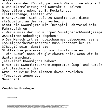
- Wie kann der K&ouml;rper noch W&auml;rme abgeben?
o W&auml;rmeleitung bei Kontakt zu kalten
Gegenst&auml;nden, z. B. Reckstange,
Kletterstange, Fenster etc.
o Konvektion: Sich Luft zuf&auml;cheln, diese
str&ouml;mt an der Haut vorbei und
nimmt die W&auml;rme mit (Beispiel Fahrtwind beim
Fahrradfahren).
- Warum muss der K&ouml;rper &uuml;bersch&uuml;ssige
W&auml;rme unbedingt abgeben?
o Der Mensch ist ein gleichwarmes Lebewesen, seine
K&ouml;rperkerntemperatur muss konstant bei ca.
37&deg;C sein, damit die
Stoffwechselprozesse optimal funktionieren.
- Wie k&ouml;nnen wir gleichwarm sein, wenn wir im
Winter manchmal
„eiskalte“ H&auml;nde haben?
o Nur die K&ouml;rperkerntemperatur (Kopf und Rumpf)
ist gleichwarm, die
Arme und Beine k&ouml;nnen davon abweichen
(Temperaturzonen des
Zugehörige Unterlagen