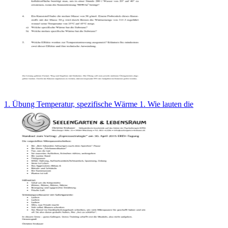
1. Übung Temperatur, spezifische Wärme 1. Wie lauten die