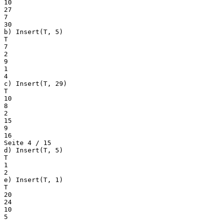
10
27
7
30
b) Insert(T, 5)
T
7
2
9
1
4
c) Insert(T, 29)
T
10
8
2
15
9
16
Seite 4 / 15
d) Insert(T, 5)
T
1
2
e) Insert(T, 1)
T
20
24
10
5