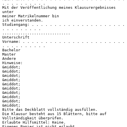
. . . . . . . . . .
Mit der Veröffentlichung meines Klausurergebnisses
unter
meiner Matrikelnummer bin
ich einverstanden.
Studiengang: . . . . . . . . . . . . . . . . . . . . .
. . . . . . . . .
..............................
Unterschrift
Vorname: . . . . . . . . . . . . . . . . . . . . . . .
. . . . . . . . . .
Bachelor
Master
Andere
Hinweise:
&middot;
&middot;
&middot;
&middot;
&middot;
&middot;
&middot;
&middot;
&middot;
&middot;
Bitte das Deckblatt vollständig ausfüllen.
Die Klausur besteht aus 15 Blättern, bitte auf
Vollständigkeit überprüfen.
Erlaubte Hilfsmittel: Keine.
Eigenes Papier ist nicht erlaubt.