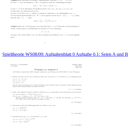
Spieltheorie WS08/09: Aufgabenblatt 0 Aufgabe 0.1: Seien A und B