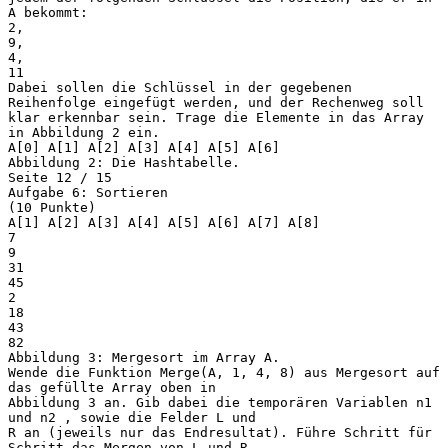
A bekommt:
2,
9,
4,
11
Dabei sollen die Schlüssel in der gegebenen
Reihenfolge eingefügt werden, und der Rechenweg soll
klar erkennbar sein. Trage die Elemente in das Array
in Abbildung 2 ein.
A[0] A[1] A[2] A[3] A[4] A[5] A[6]
Abbildung 2: Die Hashtabelle.
Seite 12 / 15
Aufgabe 6: Sortieren
(10 Punkte)
A[1] A[2] A[3] A[4] A[5] A[6] A[7] A[8]
7
9
31
45
2
18
43
82
Abbildung 3: Mergesort im Array A.
Wende die Funktion Merge(A, 1, 4, 8) aus Mergesort auf
das gefüllte Array oben in
Abbildung 3 an. Gib dabei die temporären Variablen n1
und n2 , sowie die Felder L und
R an (jeweils nur das Endresultat). Führe Schritt für
Schritt das Mergen von L und R