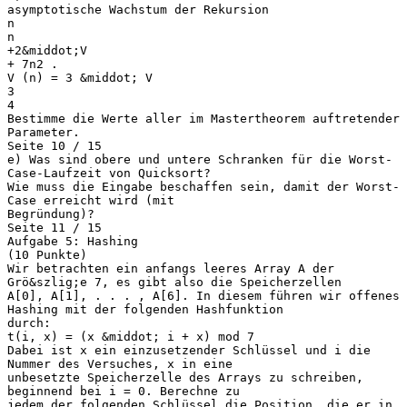
asymptotische Wachstum der Rekursion
n
n
+2&middot;V
+ 7n2 .
V (n) = 3 &middot; V
3
4
Bestimme die Werte aller im Mastertheorem auftretender
Parameter.
Seite 10 / 15
e) Was sind obere und untere Schranken für die Worst-
Case-Laufzeit von Quicksort?
Wie muss die Eingabe beschaffen sein, damit der Worst-
Case erreicht wird (mit
Begründung)?
Seite 11 / 15
Aufgabe 5: Hashing
(10 Punkte)
Wir betrachten ein anfangs leeres Array A der
Grö&szlig;e 7, es gibt also die Speicherzellen
A[0], A[1], . . . , A[6]. In diesem führen wir offenes
Hashing mit der folgenden Hashfunktion
durch:
t(i, x) = (x &middot; i + x) mod 7
Dabei ist x ein einzusetzender Schlüssel und i die
Nummer des Versuches, x in eine
unbesetzte Speicherzelle des Arrays zu schreiben,
beginnend bei i = 0. Berechne zu
jedem der folgenden Schlüssel die Position, die er in