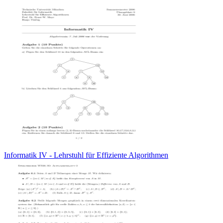
Informatik IV - Lehrstuhl für Effiziente Algorithmen