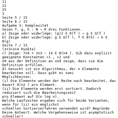
11
22
25
3
Seite 5 / 15
Seite 6 / 15
Aufgabe 3: Komplexität
Seien f, g, h : N → R drei Funktionen.
a) Zeige oder widerlege: (g)2 ∈ O(f ) ⇒ g ∈ Ω(f )
b) Zeige oder widerlege: g ∈ Ω(f ), f ∈ Θ(h) ⇒ h ∈
Θ(g)
Seite 7 / 15
(3+3+3+4 Punkte)
c) Zeige: 7n4 + 2n3 − 14 ∈ Θ(n4 ). Gib dazu explizit
geeignete Konstanten c1 , c2 und
n0 aus der Definition an und zeige, dass sie die
Definition erfüllen.
d) Gesucht ist ein Algorithmus, der n Elemente
bearbeiten soll. Dazu gibt es zwei
Möglichkeiten:
(i) Die Elemente werden der Reihe nach bearbeitet, das
dauert O(n2 ) pro Element.
(ii) Die Elemente werden erst sortiert. Dadurch
reduziert sich die Bearbeitungszeit
pro Element auf O(n log n).
Welche Laufzeiten ergeben sich für beide Varianten,
wenn für (ii) ein möglichst
schnelles Sortierverfahren verwendet wird? Begründe
Deine Antwort. Welche Vorgehensweise ist asymptotisch
schneller?