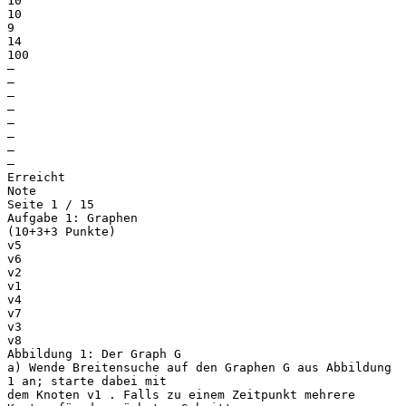
10
10
9
14
100
—
—
—
—
—
—
—
—
Erreicht
Note
Seite 1 / 15
Aufgabe 1: Graphen
(10+3+3 Punkte)
v5
v6
v2
v1
v4
v7
v3
v8
Abbildung 1: Der Graph G
a) Wende Breitensuche auf den Graphen G aus Abbildung
1 an; starte dabei mit
dem Knoten v1 . Falls zu einem Zeitpunkt mehrere