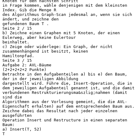
Knoten für den nächsten Schritt
in Frage kommen, wähle denjenigen mit dem kleinsten
Index. Gib die Menge R
des Algorithmus Graph-Scan jedesmal an, wenn sie sich
ändert, und zeichne den
gefundenen Baum T .
Seite 2 / 15
b) Zeichne einen Graphen mit 5 Knoten, der einen
Eulerweg, aber keine Eulertour
beinhaltet.
c) Zeige oder widerlege: Ein Graph, der nicht
zusammenhängend ist besitzt, keinen
Hamiltonpfad.
Seite 3 / 15
Aufgabe 2: AVL-Bäume
(2+2+2+2+2 Punkte)
Betrachte in den Aufgabenteilen a) bis e) den Baum,
der in der jeweiligen Abbildung
dargestellt wird. Führe die, Insert-Operation, die in
dem jeweiligen Aufgabenteil genannt ist, und die damit
verbundenen Restrukturierungsma&szlig;nahmen (damit
sind die
Algorithmen aus der Vorlesung gemeint, die die AVL-
Eigenschaft erhalten) auf dem entsprechenden Baum aus.
Zeichne dabei das Resultat nach jeder einzelnen
ausgeführten
Operation Insert und Restructure in einen separaten
Baum:
a) Insert(T, 52)
T