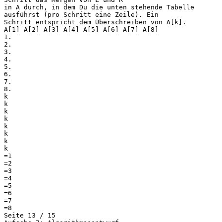
in A durch, in dem Du die unten stehende Tabelle
ausführst (pro Schritt eine Zeile). Ein
Schritt entspricht dem Überschreiben von A[k].
A[1] A[2] A[3] A[4] A[5] A[6] A[7] A[8]
1.
2.
3.
4.
5.
6.
7.
8.
k
k
k
k
k
k
k
k
=1
=2
=3
=4
=5
=6
=7
=8
Seite 13 / 15