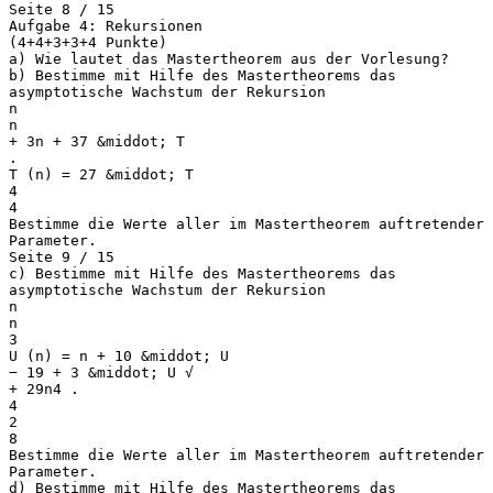
Seite 8 / 15
Aufgabe 4: Rekursionen
(4+4+3+3+4 Punkte)
a) Wie lautet das Mastertheorem aus der Vorlesung?
b) Bestimme mit Hilfe des Mastertheorems das
asymptotische Wachstum der Rekursion
n
n
+ 3n + 37 &middot; T
.
T (n) = 27 &middot; T
4
4
Bestimme die Werte aller im Mastertheorem auftretender
Parameter.
Seite 9 / 15
c) Bestimme mit Hilfe des Mastertheorems das
asymptotische Wachstum der Rekursion
n
n
3
U (n) = n + 10 &middot; U
− 19 + 3 &middot; U √
+ 29n4 .
4
2
8
Bestimme die Werte aller im Mastertheorem auftretender
Parameter.
d) Bestimme mit Hilfe des Mastertheorems das