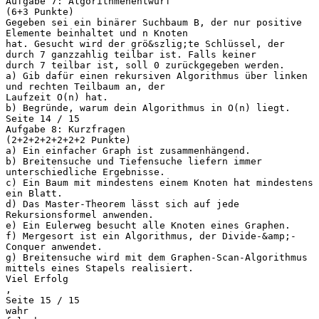
Aufgabe 7: Algorithmenentwurf
(6+3 Punkte)
Gegeben sei ein binärer Suchbaum B, der nur positive
Elemente beinhaltet und n Knoten
hat. Gesucht wird der grö&szlig;te Schlüssel, der
durch 7 ganzzahlig teilbar ist. Falls keiner
durch 7 teilbar ist, soll 0 zurückgegeben werden.
a) Gib dafür einen rekursiven Algorithmus über linken
und rechten Teilbaum an, der
Laufzeit O(n) hat.
b) Begründe, warum dein Algorithmus in O(n) liegt.
Seite 14 / 15
Aufgabe 8: Kurzfragen
(2+2+2+2+2+2+2 Punkte)
a) Ein einfacher Graph ist zusammenhängend.
b) Breitensuche und Tiefensuche liefern immer
unterschiedliche Ergebnisse.
c) Ein Baum mit mindestens einem Knoten hat mindestens
ein Blatt.
d) Das Master-Theorem lässt sich auf jede
Rekursionsformel anwenden.
e) Ein Eulerweg besucht alle Knoten eines Graphen.
f) Mergesort ist ein Algorithmus, der Divide-&amp;-
Conquer anwendet.
g) Breitensuche wird mit dem Graphen-Scan-Algorithmus
mittels eines Stapels realisiert.
Viel Erfolg
,
Seite 15 / 15
wahr