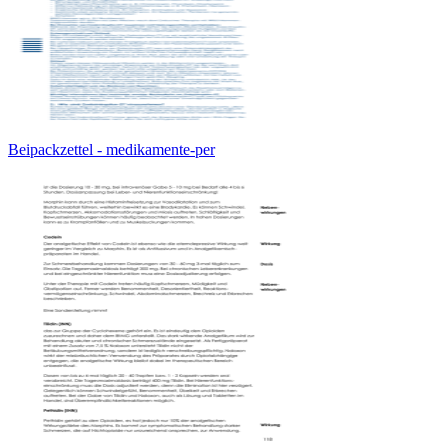
Beipackzettel - medikamente-per