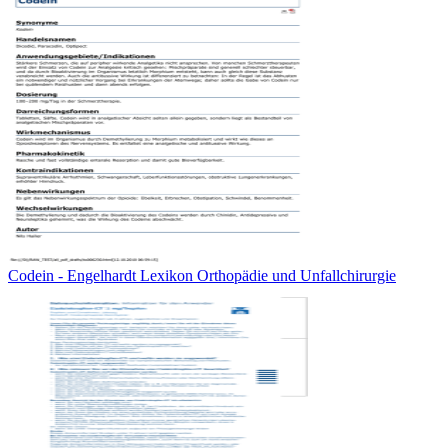
Codein - Engelhardt Lexikon Orthopädie und Unfallchirurgie