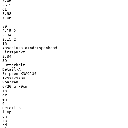
7.06
26 5
61
8.98
7.06
5
50
2.15 2
2.34
2.15 2
16
Anschluss Windrispenband
Firstpunkt
2.34
50
Futterholz
Detail-A
Simpson KNAG130
125x125x80
Sparren
6/20 a=70cm
in
dr
en
6
Detail-B
i sp
en
ba
nd