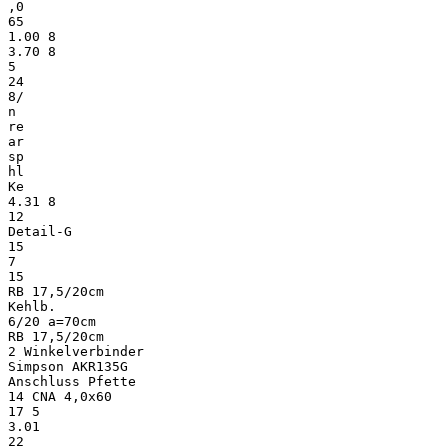
,0
65
1.00 8
3.70 8
5
24
8/
n
re
ar
sp
hl
Ke
4.31 8
12
Detail-G
15
7
15
RB 17,5/20cm
Kehlb.
6/20 a=70cm
RB 17,5/20cm
2 Winkelverbinder
Simpson AKR135G
Anschluss Pfette
14 CNA 4,0x60
17 5
3.01
22