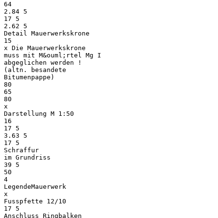
64
2.84 5
17 5
2.62 5
Detail Mauerwerkskrone
15
x Die Mauerwerkskrone
muss mit M&ouml;rtel Mg I
abgeglichen werden !
(altn. besandete
Bitumenpappe)
80
65
80
x
Darstellung M 1:50
16
17 5
3.63 5
17 5
Schraffur
im Grundriss
39 5
50
4
LegendeMauerwerk
x
Fusspfette 12/10
17 5
Anschluss Ringbalken