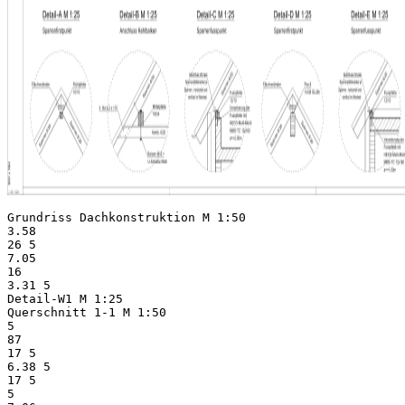
Grundriss Dachkonstruktion M 1:50
3.58
26 5
7.05
16
3.31 5
Detail-W1 M 1:25
Querschnitt 1-1 M 1:50
5
87
17 5
6.38 5
17 5
5