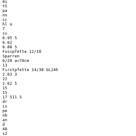
mi
tS
pa
nn
sc
hl o
7
ss
6.95 5
6.62
6.88 5
Fusspfette 12/10
Sparren
6/20 a=70cm
13
Firstpfette 14/38 GL24h
2.63 3
22
2.62 5
15
15
17 511 5
dr
is
pe
nb
an
d
40
x2