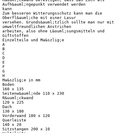
Aufh&auml;ngepunkt verwendet werden
kann
Zum besseren Witterungsschutz kann man die
Oberfl&auml;che mit einer Lasur
versehen. Grunds&auml;tzlich sollte man nur mit
umweltfreundlichen Anstrichen
arbeiten, also ohne L&ouml;sungsmitteln und
Giftstoffen
Einzelteile und Ma&szlig;e
A
B
C
D
E
F
G
H
Ma&szlig;e in mm
Boden
160 x 135
Seitenw&auml;nde 110 x 230
R&uuml;ckwand
120 x 225
Dach
130 x 180
Vorderwand 180 x 120
Querleiste
140 x 20
Sitzstangen 200 x 10