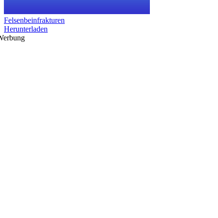
Felsenbeinfrakturen
Herunterladen
Werbung