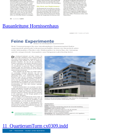
Bauanleitung Hornissenhaus
11_QuartieramTurm cx0309.indd