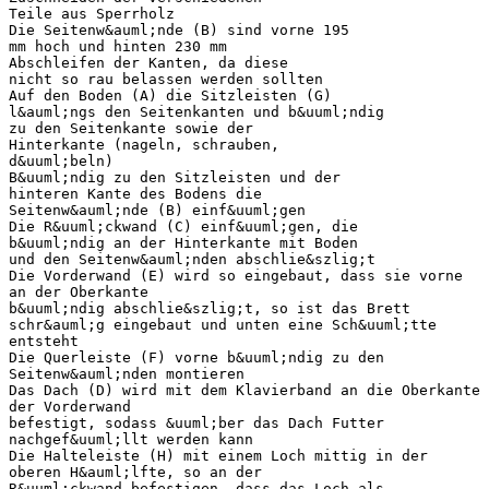
Teile aus Sperrholz
Die Seitenw&auml;nde (B) sind vorne 195
mm hoch und hinten 230 mm
Abschleifen der Kanten, da diese
nicht so rau belassen werden sollten
Auf den Boden (A) die Sitzleisten (G)
l&auml;ngs den Seitenkanten und b&uuml;ndig
zu den Seitenkante sowie der
Hinterkante (nageln, schrauben,
d&uuml;beln)
B&uuml;ndig zu den Sitzleisten und der
hinteren Kante des Bodens die
Seitenw&auml;nde (B) einf&uuml;gen
Die R&uuml;ckwand (C) einf&uuml;gen, die
b&uuml;ndig an der Hinterkante mit Boden
und den Seitenw&auml;nden abschlie&szlig;t
Die Vorderwand (E) wird so eingebaut, dass sie vorne
an der Oberkante
b&uuml;ndig abschlie&szlig;t, so ist das Brett
schr&auml;g eingebaut und unten eine Sch&uuml;tte
entsteht
Die Querleiste (F) vorne b&uuml;ndig zu den
Seitenw&auml;nden montieren
Das Dach (D) wird mit dem Klavierband an die Oberkante
der Vorderwand
befestigt, sodass &uuml;ber das Dach Futter
nachgef&uuml;llt werden kann
Die Halteleiste (H) mit einem Loch mittig in der
oberen H&auml;lfte, so an der
R&uuml;ckwand befestigen, dass das Loch als