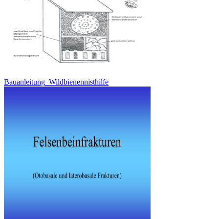
Bauanleitung_Wildbienennisthilfe