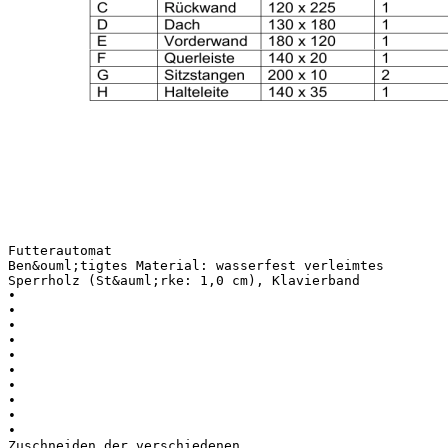
Futterautomat
Ben&ouml;tigtes Material: wasserfest verleimtes
Sperrholz (St&auml;rke: 1,0 cm), Klavierband
•
•
•
•
•
•
•
•
•
•
Zuschneiden der verschiedenen