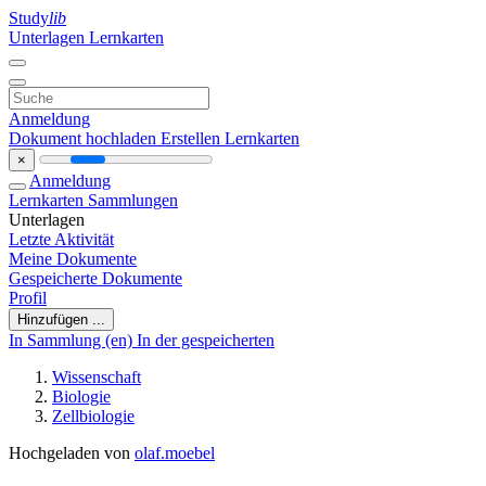
Study
lib
Unterlagen
Lernkarten
Anmeldung
Dokument hochladen
Erstellen Lernkarten
×
Anmeldung
Lernkarten
Sammlungen
Unterlagen
Letzte Aktivität
Meine Dokumente
Gespeicherte Dokumente
Profil
Hinzufügen ...
In Sammlung (en)
In der gespeicherten
Wissenschaft
Biologie
Zellbiologie
Hochgeladen von
olaf.moebel