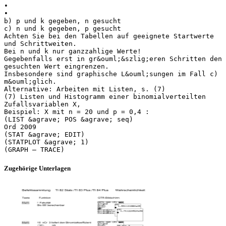
•
•
b) p und k gegeben, n gesucht
c) n und k gegeben, p gesucht
Achten Sie bei den Tabellen auf geeignete Startwerte
und Schrittweiten.
Bei n und k nur ganzzahlige Werte!
Gegebenfalls erst in gr&ouml;&szlig;eren Schritten den
gesuchten Wert eingrenzen.
Insbesondere sind graphische L&ouml;sungen im Fall c)
m&ouml;glich.
Alternative: Arbeiten mit Listen, s. (7)
(7) Listen und Histogramm einer binomialverteilten
Zufallsvariablen X,
Beispiel: X mit n = 20 und p = 0,4 :
(LIST &agrave; POS &agrave; seq)
Ord 2009
(STAT &agrave; EDIT)
(STATPLOT &agrave; 1)
Zugehörige Unterlagen