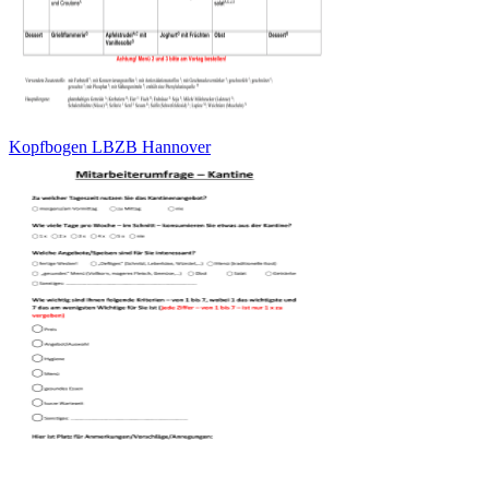
Kopfbogen LBZB Hannover