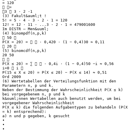
= 120
 =
3  3 ⋅ 2 ⋅1
(3) Fakult&auml;t !
5! = 5 ⋅ 4 ⋅ 3 ⋅ 2 ⋅ 1 = 120
12! = 12 ⋅ 11 ⋅ ...3 ⋅ 2 ⋅ 1 = 479001600
Im DISTR – Men&uuml;
(4) binompdf(n,p,k)
 50 
P(X = 20) =   ⋅ 0,420 ⋅ (1 − 0,4)30 ≈ 0,11
 20 
(5) binomcdf(n,p,k)
20 50
 
P(X ≤ 20) = ∑   ⋅ 0,4i ⋅ (1 − 0,4)50 −i ≈ 0,56
i=0  i 
P(15 ≤ X ≤ 20) = P(X ≤ 20) − P(X ≤ 14) ≈ 0,51
Ord 2009
(6) Wertetabellen der Verteilungsfunktion mit den
Parametern n, p und k.
Neben der Bestimmung der Wahrscheinlichkeit P(X ≤ k)
bei vorgegebenem n, p und k
k&ouml;nnen Wertabellen auch benutzt werden, um bei
vorgegebener Wahrscheinlichkeit
P(X ≤ k) die folgenden Aufgabentypen zu behandeln (P(X
= k) entsprechend):
a) n und p gegeben, k gesucht
•
•
•