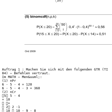
Auftrag 1 : Machen Sie sich mit den folgenden GTR (TI
84) – Befehlen vertraut.
Im MATH – Men&uuml;:
(1) nPr
6 ⋅ 5 ⋅ 4 = 120
6 ⋅ 5 ⋅ 4 ⋅ 3 = 360
(2) nCr
5 5 ⋅ 4
= 10
 =
 2 2 ⋅1
 10  10 ⋅ 9 ⋅ 8