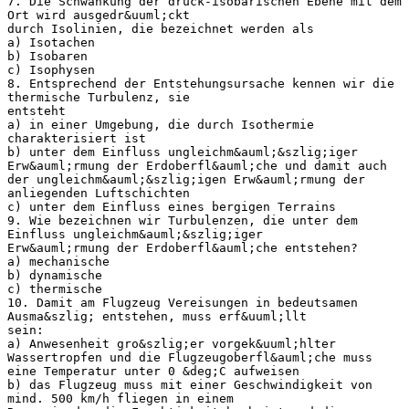
7. Die Schwankung der druck-isobarischen Ebene mit dem
Ort wird ausgedr&uuml;ckt
durch Isolinien, die bezeichnet werden als
a) Isotachen
b) Isobaren
c) Isophysen
8. Entsprechend der Entstehungsursache kennen wir die
thermische Turbulenz, sie
entsteht
a) in einer Umgebung, die durch Isothermie
charakterisiert ist
b) unter dem Einfluss ungleichm&auml;&szlig;iger
Erw&auml;rmung der Erdoberfl&auml;che und damit auch
der ungleichm&auml;&szlig;igen Erw&auml;rmung der
anliegenden Luftschichten
c) unter dem Einfluss eines bergigen Terrains
9. Wie bezeichnen wir Turbulenzen, die unter dem
Einfluss ungleichm&auml;&szlig;iger
Erw&auml;rmung der Erdoberfl&auml;che entstehen?
a) mechanische
b) dynamische
c) thermische
10. Damit am Flugzeug Vereisungen in bedeutsamen
Ausma&szlig; entstehen, muss erf&uuml;llt
sein:
a) Anwesenheit gro&szlig;er vorgek&uuml;hlter
Wassertropfen und die Flugzeugoberfl&auml;che muss
eine Temperatur unter 0 &deg;C aufweisen
b) das Flugzeug muss mit einer Geschwindigkeit von
mind. 500 km/h fliegen in einem