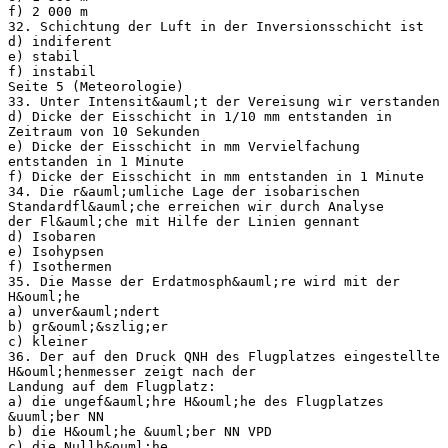
f) 2 000 m
32. Schichtung der Luft in der Inversionsschicht ist
d) indiferent
e) stabil
f) instabil
Seite 5 (Meteorologie)
33. Unter Intensit&auml;t der Vereisung wir verstanden
d) Dicke der Eisschicht in 1/10 mm entstanden in
Zeitraum von 10 Sekunden
e) Dicke der Eisschicht in mm Vervielfachung
entstanden in 1 Minute
f) Dicke der Eisschicht in mm entstanden in 1 Minute
34. Die r&auml;umliche Lage der isobarischen
Standardfl&auml;che erreichen wir durch Analyse
der Fl&auml;che mit Hilfe der Linien gennant
d) Isobaren
e) Isohypsen
f) Isothermen
35. Die Masse der Erdatmosph&auml;re wird mit der
H&ouml;he
a) unver&auml;ndert
b) gr&ouml;&szlig;er
c) kleiner
36. Der auf den Druck QNH des Flugplatzes eingestellte
H&ouml;henmesser zeigt nach der
Landung auf dem Flugplatz:
a) die ungef&auml;hre H&ouml;he des Flugplatzes
&uuml;ber NN
b) die H&ouml;he &uuml;ber NN VPD
c) die Nullh&ouml;he