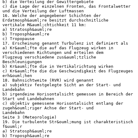
b) die Verteilung der Gewittergebiete
c) die Lage der einzelnen Fronten, das Frontalwetter
und die Verteilung der Luftmassen
16. Welche der angegebener Schichten der
Erdatmosph&auml;re besitzt durchschnitliche
vertikale M&auml;chtichkeit 11 km:
a) Stratosph&auml;re
b) Troposph&auml;re
c) Tropopause
17. Erscheinung genannt Turbulenz ist definiert als
a) Kr&auml;fte die auf das Flugzeug wirken in
verschiedenen Richtungen und erteilen dem
Flugzeug verschiedene zus&auml;tzliche
Beschleunigungen
b) Kr&auml;fte die in Vertikalrichtung wirken
c) Kr&auml;fte die die Geschwindigkeit des Flugzeuges
erh&ouml;hen
18. Bahnsichtweite (RVR) wird genannt
a) subjektiv festgelegte Sicht an der Start- und
Landebahn
b) irgendeine Horisontalsicht gemessen in Bereich der
Start und Landebahnen
c) objektiv gemessene Horisontalsicht entlang der
zugeh&ouml;riger Achse der Start- und
Landebahn
Seite 3 (Meteorologie)
19. Die turbulente Str&ouml;mung ist charakteristisch
f&uuml;r
a) Stratosph&auml;re
b) Troposph&auml;re