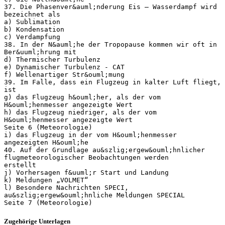
37. Die Phasenver&auml;nderung Eis – Wasserdampf wird
bezeichnet als
a) Sublimation
b) Kondensation
c) Verdampfung
38. In der N&auml;he der Tropopause kommen wir oft in
Ber&uuml;hrung mit
d) Thermischer Turbulenz
e) Dynamischer Turbulenz - CAT
f) Wellenartiger Str&ouml;mung
39. Im Falle, dass ein Flugzeug in kalter Luft fliegt,
ist
g) das Flugzeug h&ouml;her, als der vom
H&ouml;henmesser angezeigte Wert
h) das Flugzeug niedriger, als der vom
H&ouml;henmesser angezeigte Wert
Seite 6 (Meteorologie)
i) das Flugzeug in der vom H&ouml;henmesser
angezeigten H&ouml;he
40. Auf der Grundlage au&szlig;ergew&ouml;hnlicher
flugmeteorologischer Beobachtungen werden
erstellt
j) Vorhersagen f&uuml;r Start und Landung
k) Meldungen „VOLMET“
l) Besondere Nachrichten SPECI,
au&szlig;ergew&ouml;hnliche Meldungen SPECIAL
Zugehörige Unterlagen