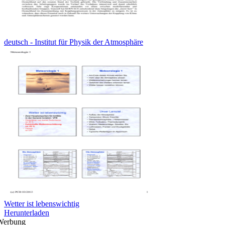
deutsch - Institut für Physik der Atmosphäre
Wetter ist lebenswichtig
Herunterladen
Werbung