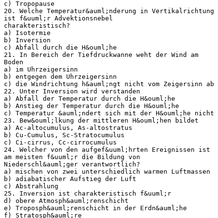
c) Tropopause
20. Welche Temperatur&auml;nderung in Vertikalrichtung
ist f&uuml;r Advektionsnebel
charakteristisch?
a) Isotermie
b) Inversion
c) Abfall durch die H&ouml;he
21. In Bereich der Tiefdruckwanne weht der Wind am
Boden
a) im Uhrzeigersinn
b) entgegen dem Uhrzeigersinn
c) die Windrichtung h&auml;ngt nicht vom Zeigersinn ab
22. Unter Inversion wird verstanden
a) Abfall der Temperatur durch die H&ouml;he
b) Anstieg der Temperatur durch die H&ouml;he
c) Temperatur &auml;ndert sich mit der H&ouml;he nicht
23. Bew&ouml;lkung der mittleren H&ouml;hen bildet
a) Ac-altocumulus, As-altostratus
b) Cu-Cumulus, Sc-Stratocumulus
c) Ci-cirrus, Cc-cirrocumulus
24. Welcher von den aufgef&uuml;hrten Ereignissen ist
am meisten f&uuml;r die Bildung von
Niederschl&auml;ger verantwortlich?
a) mischen von zwei unterschiedlich warmen Luftmassen
b) adiabatischer Aufstieg der Luft
c) Abstrahlung
25. Inversion ist charakteristisch f&uuml;r
d) obere Atmosph&auml;renschicht
e) Troposph&auml;renschicht in der Erdn&auml;he
f) Stratosph&auml;re