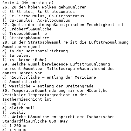
Seite 4 (Meteorologie)
26. Zu den hohen Wolken geh&ouml;ren
d) St-Stratus, Sc-Stratocumulus
e) Cc-Cirrocumulus, Cs-Cirrostratus
f) Cu-cumulus, Ac-altocumulus
27. Quelle der atmosph&auml;rischen Feuchtigkeit ist
d) Erdoberfl&auml;che
e) Troposph&auml;re
f) Stratosph&auml;re
28. In der Stratosph&auml;re ist die Luftstr&ouml;mung
&uuml;berwiegend
d) in der Horisontalrichtung
e) turbulent
f) ist keine (Ruhe)
29. Welche &uuml;berwiegende Luftstr&ouml;mung
herrscht &uuml;ber Mitteleuropa w&auml;hrend des
ganzes Jahres vor
d) n&ouml;rliche – entlang der Meridiane
e) &ouml;stliche
f) westliche – entlang der Breitengrade
30. Temperatur&auml;nderung mir der H&ouml;he –
Vertikaler Temperaturgradient in der
Isothermieschicht ist
d) negativ
e) gleich Null
f) positiv
31. Welche H&ouml;he entspricht der Isobarischen
Standardfl&auml;che 850 HPa?
d) 1 200 m
e) 1 500 m