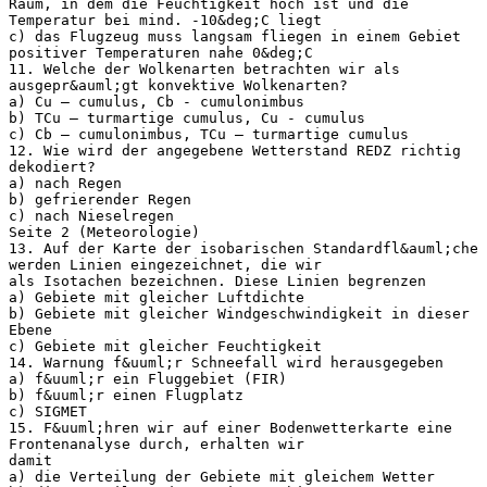
Raum, in dem die Feuchtigkeit hoch ist und die
Temperatur bei mind. -10&deg;C liegt
c) das Flugzeug muss langsam fliegen in einem Gebiet
positiver Temperaturen nahe 0&deg;C
11. Welche der Wolkenarten betrachten wir als
ausgepr&auml;gt konvektive Wolkenarten?
a) Cu – cumulus, Cb - cumulonimbus
b) TCu – turmartige cumulus, Cu - cumulus
c) Cb – cumulonimbus, TCu – turmartige cumulus
12. Wie wird der angegebene Wetterstand REDZ richtig
dekodiert?
a) nach Regen
b) gefrierender Regen
c) nach Nieselregen
Seite 2 (Meteorologie)
13. Auf der Karte der isobarischen Standardfl&auml;che
werden Linien eingezeichnet, die wir
als Isotachen bezeichnen. Diese Linien begrenzen
a) Gebiete mit gleicher Luftdichte
b) Gebiete mit gleicher Windgeschwindigkeit in dieser
Ebene
c) Gebiete mit gleicher Feuchtigkeit
14. Warnung f&uuml;r Schneefall wird herausgegeben
a) f&uuml;r ein Fluggebiet (FIR)
b) f&uuml;r einen Flugplatz
c) SIGMET
15. F&uuml;hren wir auf einer Bodenwetterkarte eine
Frontenanalyse durch, erhalten wir
damit
a) die Verteilung der Gebiete mit gleichem Wetter