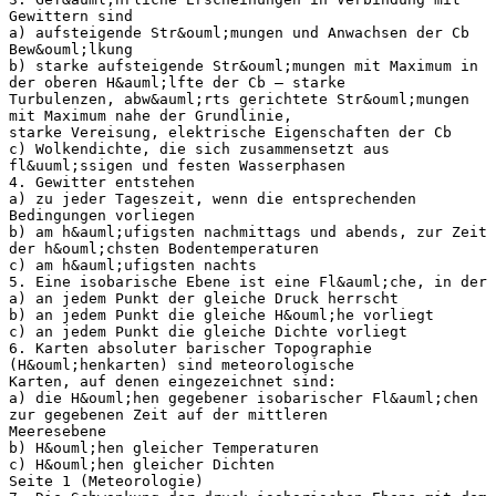
Gewittern sind
a) aufsteigende Str&ouml;mungen und Anwachsen der Cb
Bew&ouml;lkung
b) starke aufsteigende Str&ouml;mungen mit Maximum in
der oberen H&auml;lfte der Cb – starke
Turbulenzen, abw&auml;rts gerichtete Str&ouml;mungen
mit Maximum nahe der Grundlinie,
starke Vereisung, elektrische Eigenschaften der Cb
c) Wolkendichte, die sich zusammensetzt aus
fl&uuml;ssigen und festen Wasserphasen
4. Gewitter entstehen
a) zu jeder Tageszeit, wenn die entsprechenden
Bedingungen vorliegen
b) am h&auml;ufigsten nachmittags und abends, zur Zeit
der h&ouml;chsten Bodentemperaturen
c) am h&auml;ufigsten nachts
5. Eine isobarische Ebene ist eine Fl&auml;che, in der
a) an jedem Punkt der gleiche Druck herrscht
b) an jedem Punkt die gleiche H&ouml;he vorliegt
c) an jedem Punkt die gleiche Dichte vorliegt
6. Karten absoluter barischer Topographie
(H&ouml;henkarten) sind meteorologische
Karten, auf denen eingezeichnet sind:
a) die H&ouml;hen gegebener isobarischer Fl&auml;chen
zur gegebenen Zeit auf der mittleren
Meeresebene
b) H&ouml;hen gleicher Temperaturen
c) H&ouml;hen gleicher Dichten
Seite 1 (Meteorologie)