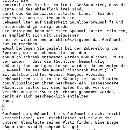
bildet, bzw.
kontrollieren Sie bei No-frost- Ger&auml;ten, dass die
Rinne und das Ablaufloch frei sind,
damit das Kondenswasser ablaufen kann. - Bei der
Neubeschickung sollten auch die
Beh&auml;lter auf Sauberkeit &uuml;berpr&uuml;ft und
entsprechend gereinigt werden
Die Reinigung kann mit einem Sp&uuml;lmittel erfolgen,
es empfiehlt sich mit Essigwasser
nach zu wischen und anschlie&szlig;end das Ger&auml;t
gut zu trocknen.
&Uuml;berlegen Sie gezielt bei der Zubereitung von
Speisen, welche Lebensmittel aus dem
K&uuml;hlschrank entnommen werden m&uuml;ssen, um zu
verhindern , dass die T&uuml;ren h&auml;ufig
ge&ouml;ffnet und geschlossen werden, da ansonsten die
„ K&auml;lte aus dem K&uuml;hlschrank f&auml;llt“
Zitrusfr&uuml;chte, Ananas, Mangos, Avocados
geh&ouml;ren nicht in die K&auml;lte; auch Tomaten
b&uuml;&szlig;en ihren Geschmack ein. Insbesondere
K&auml;se sollte ca. eine halbe Stunde vor dem
Verzehr aus dem K&uuml;hlschrank genommen werden,
damit er sich geschmacklich entfalten
kann.


Gem&uuml;se geh&ouml;rt ins Gem&uuml;sefach; leicht
Verderbliches, wie Frischfleisch sollte auf der
unteren Glasplatte seinen Platz finden. Eine Etage
h&ouml;her sind Milchprodukte gut