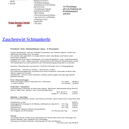
Zauchenwirt Schmankerln