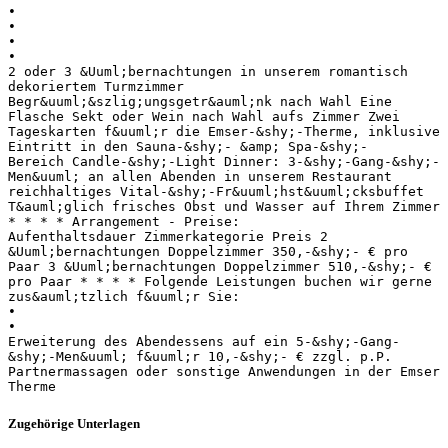
•
•
•
•
2 oder 3 &Uuml;bernachtungen in unserem romantisch
dekoriertem Turmzimmer
Begr&uuml;&szlig;ungsgetr&auml;nk nach Wahl Eine
Flasche Sekt oder Wein nach Wahl aufs Zimmer Zwei
Tageskarten f&uuml;r die Emser-&shy;‐Therme, inklusive
Eintritt in den Sauna-&shy;‐ &amp; Spa-&shy;‐
Bereich Candle-&shy;‐Light Dinner: 3-&shy;‐Gang-&shy;‐
Men&uuml; an allen Abenden in unserem Restaurant
reichhaltiges Vital-&shy;‐Fr&uuml;hst&uuml;cksbuffet
T&auml;glich frisches Obst und Wasser auf Ihrem Zimmer
* * * * Arrangement - Preise:
Aufenthaltsdauer Zimmerkategorie Preis 2
&Uuml;bernachtungen Doppelzimmer 350,-&shy;‐ € pro
Paar 3 &Uuml;bernachtungen Doppelzimmer 510,-&shy;‐ €
pro Paar * * * * Folgende Leistungen buchen wir gerne
zus&auml;tzlich f&uuml;r Sie:
•
•
Erweiterung des Abendessens auf ein 5-&shy;‐Gang-
&shy;‐Men&uuml; f&uuml;r 10,-&shy;‐ € zzgl. p.P.
Partnermassagen oder sonstige Anwendungen in der Emser
Therme
Zugehörige Unterlagen