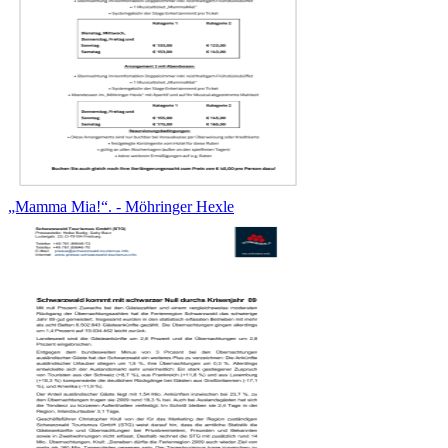
„Mamma Mia!“. - Möhringer Hexle