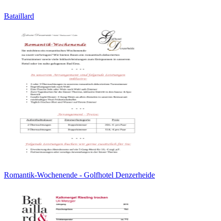
Bataillard
Romantik-Wochenende - Golfhotel Denzerheide