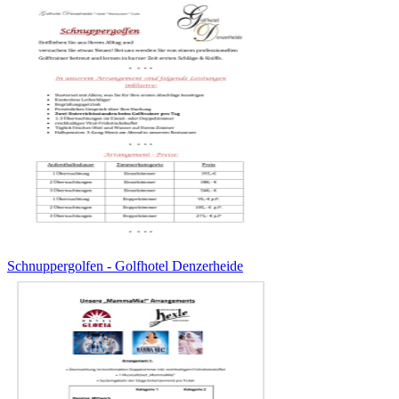
Schnuppergolfen - Golfhotel Denzerheide