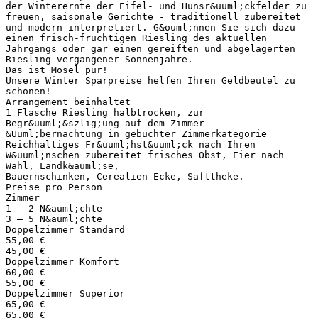
der Winterernte der Eifel- und Hunsr&uuml;ckfelder zu
freuen, saisonale Gerichte - traditionell zubereitet
und modern interpretiert. G&ouml;nnen Sie sich dazu
einen frisch-fruchtigen Riesling des aktuellen
Jahrgangs oder gar einen gereiften und abgelagerten
Riesling vergangener Sonnenjahre.
Das ist Mosel pur!
Unsere Winter Sparpreise helfen Ihren Geldbeutel zu
schonen!
Arrangement beinhaltet
1 Flasche Riesling halbtrocken, zur
Begr&uuml;&szlig;ung auf dem Zimmer
&Uuml;bernachtung in gebuchter Zimmerkategorie
Reichhaltiges Fr&uuml;hst&uuml;ck nach Ihren
W&uuml;nschen zubereitet frisches Obst, Eier nach
Wahl, Landk&auml;se,
Bauernschinken, Cerealien Ecke, Safttheke.
Preise pro Person
Zimmer
1 – 2 N&auml;chte
3 – 5 N&auml;chte
Doppelzimmer Standard
55,00 €
45,00 €
Doppelzimmer Komfort
60,00 €
55,00 €
Doppelzimmer Superior
65,00 €
65,00 €