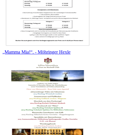
„Mamma Mia!“. - Möhringer Hexle