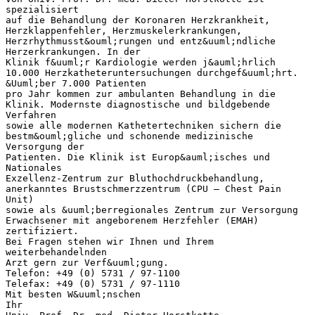
spezialisiert
auf die Behandlung der Koronaren Herzkrankheit,
Herzklappenfehler, Herzmuskelerkrankungen,
Herzrhythmusst&ouml;rungen und entz&uuml;ndliche
Herzerkrankungen. In der
Klinik f&uuml;r Kardiologie werden j&auml;hrlich
10.000 Herzkatheteruntersuchungen durchgef&uuml;hrt.
&Uuml;ber 7.000 Patienten
pro Jahr kommen zur ambulanten Behandlung in die
Klinik. Modernste diagnostische und bildgebende
Verfahren
sowie alle modernen Kathetertechniken sichern die
bestm&ouml;gliche und schonende medizinische
Versorgung der
Patienten. Die Klinik ist Europ&auml;isches und
Nationales
Exzellenz-Zentrum zur Bluthochdruckbehandlung,
anerkanntes Brustschmerzzentrum (CPU – Chest Pain
Unit)
sowie als &uuml;berregionales Zentrum zur Versorgung
Erwachsener mit angeborenem Herzfehler (EMAH)
zertifiziert.
Bei Fragen stehen wir Ihnen und Ihrem
weiterbehandelnden
Arzt gern zur Verf&uuml;gung.
Telefon: +49 (0) 5731 / 97-1100
Telefax: +49 (0) 5731 / 97-1110
Mit besten W&uuml;nschen
Ihr