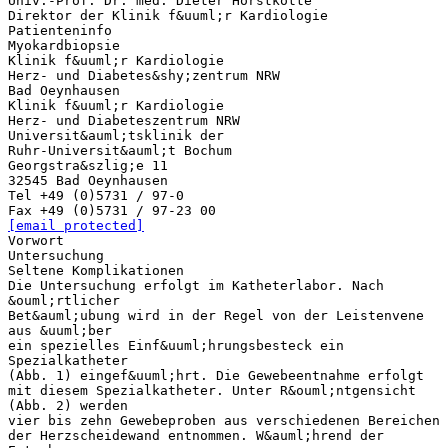
Univ.-Prof. Dr. med. Dieter Horstkotte
Direktor der Klinik f&uuml;r Kardiologie
Patienteninfo
Myokardbiopsie
Klinik f&uuml;r Kardiologie
Herz- und Diabetes&shy;zentrum NRW
Bad Oeynhausen
Klinik f&uuml;r Kardiologie
Herz- und Diabeteszentrum NRW
Universit&auml;tsklinik der
Ruhr-Universit&auml;t Bochum
Georgstra&szlig;e 11
32545 Bad Oeynhausen
Tel +49 (0)5731 / 97-0
[email protected]
Vorwort
Untersuchung
Seltene Komplikationen
Die Untersuchung erfolgt im Katheterlabor. Nach
&ouml;rtlicher
Bet&auml;ubung wird in der Regel von der Leistenvene
aus &uuml;ber
ein spezielles Einf&uuml;hrungsbesteck ein
Spezialkatheter
(Abb. 1) eingef&uuml;hrt. Die Gewebeentnahme erfolgt
mit diesem Spezialkatheter. Unter R&ouml;ntgensicht
(Abb. 2) werden
vier bis zehn Gewebeproben aus verschiedenen Bereichen
der Herzscheidewand entnommen. W&auml;hrend der