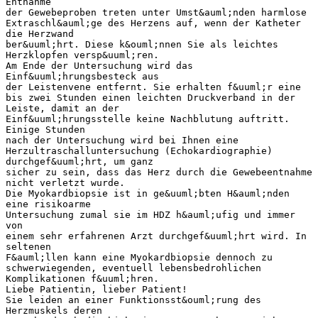
Entnahme
der Gewebeproben treten unter Umst&auml;nden harmlose
Extraschl&auml;ge des Herzens auf, wenn der Katheter
die Herzwand
ber&uuml;hrt. Diese k&ouml;nnen Sie als leichtes
Herzklopfen versp&uuml;ren.
Am Ende der Untersuchung wird das
Einf&uuml;hrungsbesteck aus
der Leistenvene entfernt. Sie erhalten f&uuml;r eine
bis zwei Stunden einen leichten Druckverband in der
Leiste, damit an der
Einf&uuml;hrungsstelle keine Nachblutung auftritt.
Einige Stunden
nach der Untersuchung wird bei Ihnen eine
Herzultraschalluntersuchung (Echokardiographie)
durchgef&uuml;hrt, um ganz
sicher zu sein, dass das Herz durch die Gewebeentnahme
nicht verletzt wurde.
Die Myokardbiopsie ist in ge&uuml;bten H&auml;nden
eine risikoarme
Untersuchung zumal sie im HDZ h&auml;ufig und immer
von
einem sehr erfahrenen Arzt durchgef&uuml;hrt wird. In
seltenen
F&auml;llen kann eine Myokardbiopsie dennoch zu
schwerwiegenden, eventuell lebensbedrohlichen
Komplikationen f&uuml;hren.
Liebe Patientin, lieber Patient!
Sie leiden an einer Funktionsst&ouml;rung des
Herzmuskels deren