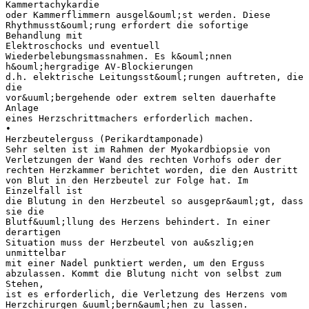
Kammertachykardie
oder Kammerflimmern ausgel&ouml;st werden. Diese
Rhythmusst&ouml;rung erfordert die sofortige
Behandlung mit
Elektroschocks und eventuell
Wiederbelebungsmassnahmen. Es k&ouml;nnen
h&ouml;hergradige AV-Blockierungen
d.h. elektrische Leitungsst&ouml;rungen auftreten, die
die
vor&uuml;bergehende oder extrem selten dauerhafte
Anlage
eines Herzschrittmachers erforderlich machen.
•
Herzbeutelerguss (Perikardtamponade)
Sehr selten ist im Rahmen der Myokardbiopsie von
Verletzungen der Wand des rechten Vorhofs oder der
rechten Herzkammer berichtet worden, die den Austritt
von Blut in den Herzbeutel zur Folge hat. Im
Einzelfall ist
die Blutung in den Herzbeutel so ausgepr&auml;gt, dass
sie die
Blutf&uuml;llung des Herzens behindert. In einer
derartigen
Situation muss der Herzbeutel von au&szlig;en
unmittelbar
mit einer Nadel punktiert werden, um den Erguss
abzulassen. Kommt die Blutung nicht von selbst zum
Stehen,
ist es erforderlich, die Verletzung des Herzens vom
Herzchirurgen &uuml;bern&auml;hen zu lassen.