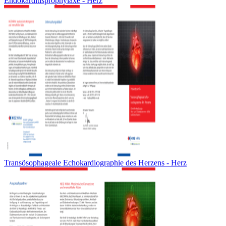
Endokarditisprophylaxe - Herz
Transösophageale Echokardiographie des Herzens - Herz