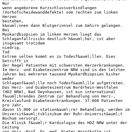
Nur
wenn angeborene Kurzschlussverbindlungen
(Vorhofscheidewanddefekte) vom rechten zum linken
Herzen
bestehen,
k&ouml;nnen dann Blutgerinnsel zum Gehirn gelangen.
Bei
Myokardbiopsien im linken Herzen liegt das
Schlaganfallrisiko deutlich h&ouml;her, ist aber
insgesamt trotzdem
niedrig.
Tod
Extrem selten kommt es zu Todesf&auml;llen. Dies
betrifft in
der Regel Patienten mit schwersten Herzerkrankungen.
Im Herz- und Diabeteszentrum NRW sind in den letzten
Jahren bei mehreren tausend Myokardbiopsien bisher
weder
Schlaganf&auml;lle noch Todesf&auml;lle aufgetreten.
Das Herz- und Diabeteszentrum Nordrhein-Westfalen
(HDZ NRW), Bad Oeynhausen, ist ein international
f&uuml;hrendes Zentrum zur Behandlung von Herz-,
Kreislaufund Diabeteserkrankungen. 37.000 Patienten
pro Jahr,
davon 15.000 in station&auml;rer Behandlung, werden im
Universit&auml;tsklinikum der Ruhr-Universit&auml;t
Bochum versorgt.
Die Klinik f&uuml;r Kardiologie des HDZ NRW unter der
Leitung
von Univ.-Prof. Dr. med. Dieter Horstkotte ist