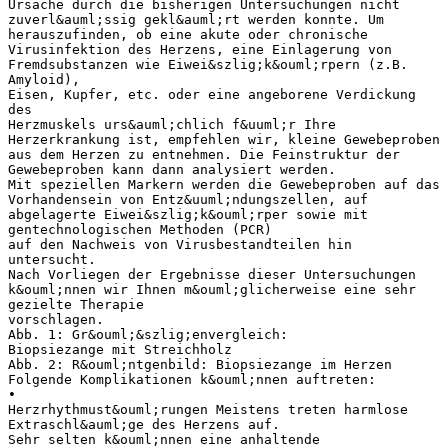
Ursache durch die bisherigen Untersuchungen nicht
zuverl&auml;ssig gekl&auml;rt werden konnte. Um
herauszufinden, ob eine akute oder chronische
Virusinfektion des Herzens, eine Einlagerung von
Fremdsubstanzen wie Eiwei&szlig;k&ouml;rpern (z.B.
Amyloid),
Eisen, Kupfer, etc. oder eine angeborene Verdickung
des
Herzmuskels urs&auml;chlich f&uuml;r Ihre
Herzerkrankung ist, empfehlen wir, kleine Gewebeproben
aus dem Herzen zu entnehmen. Die Feinstruktur der
Gewebeproben kann dann analysiert werden.
Mit speziellen Markern werden die Gewebeproben auf das
Vorhandensein von Entz&uuml;ndungszellen, auf
abgelagerte Eiwei&szlig;k&ouml;rper sowie mit
gentechnologischen Methoden (PCR)
auf den Nachweis von Virusbestandteilen hin
untersucht.
Nach Vorliegen der Ergebnisse dieser Untersuchungen
k&ouml;nnen wir Ihnen m&ouml;glicherweise eine sehr
gezielte Therapie
vorschlagen.
Abb. 1: Gr&ouml;&szlig;envergleich:
Biopsiezange mit Streichholz
Abb. 2: R&ouml;ntgenbild: Biopsiezange im Herzen
Folgende Komplikationen k&ouml;nnen auftreten:
•
Herzrhythmust&ouml;rungen Meistens treten harmlose
Extraschl&auml;ge des Herzens auf.
Sehr selten k&ouml;nnen eine anhaltende