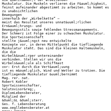
Muskulatur. Die Muskeln verlieren die F&auml;higkeit,
feinst aufeinander abgestimmt zu arbeiten. So kommt es
zu unabsichtlichen
Bewegungen
innerhalb der „Wirbelkette“ –
meist das Resultat unseres unnat&uuml;rlichen
Ern&auml;hrungs- und
Bewegungsstils sowie fehlenden Stressmanagements.
Der Schmerz ist Folge einer zu schwachen Muskulatur.
Die Sportwissenschaft
stellte j&uuml;ngst neu entwickelte
Konzepte vor, in deren Mittelpunkt die tiefliegende
Muskulatur steht. Das sind die kleinen Haltemuskeln,
die die
Wirbelk&ouml;rper untereinander
verbinden. Stellen wir uns die
Wirbels&auml;ule als Schiffmast
vor: Erst durch die Vert&auml;uung
ist es m&ouml;glich, Wind und Wetter zu trotzen. Die
tiefliegende Muskulatur &uuml;bernimmt
Mag. rer. nat.
Robert Kobler
Sportwissenschafter,
Salutovisor&reg;,
DiplomLebensberater,
Mitglied der
&Ouml;GL &Ouml;sterr.
Ges. f. Lebensberatung
www.oegllebensberater.at