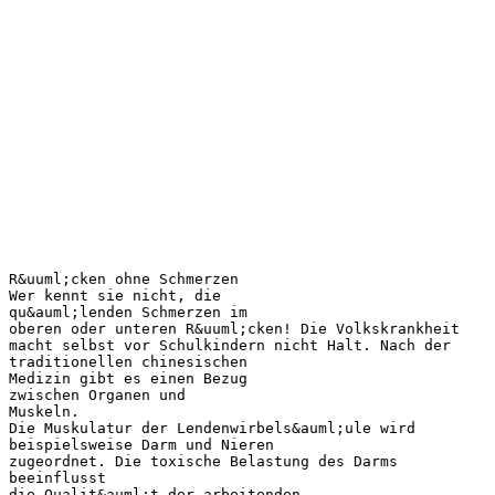
R&uuml;cken ohne Schmerzen
Wer kennt sie nicht, die
qu&auml;lenden Schmerzen im
oberen oder unteren R&uuml;cken! Die Volkskrankheit
macht selbst vor Schulkindern nicht Halt. Nach der
traditionellen chinesischen
Medizin gibt es einen Bezug
zwischen Organen und
Muskeln.
Die Muskulatur der Lendenwirbels&auml;ule wird
beispielsweise Darm und Nieren
zugeordnet. Die toxische Belastung des Darms
beeinflusst
die Qualit&auml;t der arbeitenden