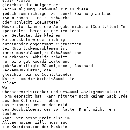
0732/ 770450
gleichsam die Aufgabe der
Vert&auml;uung, daf&uuml;r muss diese
jedoch zum richtigen Zeitpunkt Spannung aufbauen
k&ouml;nnen. Eine zu schwache
oder schlecht „gewartete“
Muskulatur kann diese Aufgabe nicht erf&uuml;llen! In
speziellen Therapieeinheiten lernt
der Geplagte, die kleinen
Haltemuskeln wieder richtig
aufeinander abgestimmt einzusetzen.
Bei R&uuml;ckenproblemen ist
immer muskul&auml;re Schw&auml;che
zu erkennen. Abhilfe schafft
nur eine gut koordinierte und
gekr&auml;ftigte R&uuml;cken-, Bauchund
Beckenmuskulatur, die
gleichsam ein sch&uuml;tzendes
Korsett um die Wirbels&auml;ule
bildet.
Wer
Oberschenkelstrecker und Ges&auml;&szlig;muskulatur in
Form gebracht hat, kann mitunter noch keinen Sack Erde
aus dem Kofferraum heben.
Das erinnert uns an das Bild
des Bodybuilders, der vor lauter Kraft nicht mehr
laufen
kann. Wer seine Kraft also im
Alltag nutzen will, muss auch
die Koordination der Muskeln