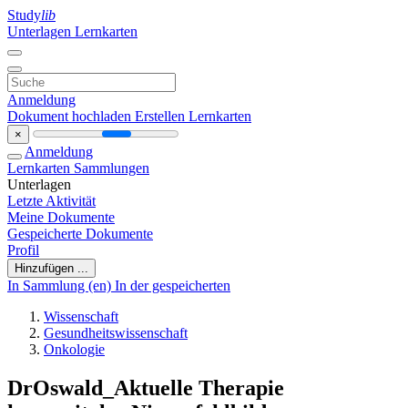
Study
lib
Unterlagen
Lernkarten
Anmeldung
Dokument hochladen
Erstellen Lernkarten
×
Anmeldung
Lernkarten
Sammlungen
Unterlagen
Letzte Aktivität
Meine Dokumente
Gespeicherte Dokumente
Profil
Hinzufügen ...
In Sammlung (en)
In der gespeicherten
Wissenschaft
Gesundheitswissenschaft
Onkologie
DrOswald_Aktuelle Therapie