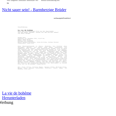
Nicht sauer sein! - Barmherzige Brüder
La vie de bohème
Herunterladen
Werbung