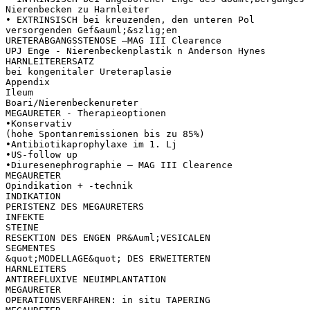
Nierenbecken zu Harnleiter
• EXTRINSISCH bei kreuzenden, den unteren Pol
versorgenden Gef&auml;&szlig;en
URETERABGANGSSTENOSE –MAG III Clearence
UPJ Enge - Nierenbeckenplastik n Anderson Hynes
HARNLEITERERSATZ
bei kongenitaler Ureteraplasie
Appendix
Ileum
Boari/Nierenbeckenureter
MEGAURETER - Therapieoptionen
•Konservativ
(hohe Spontanremissionen bis zu 85%)
•Antibiotikaprophylaxe im 1. Lj
•US-follow up
•Diuresenephrographie – MAG III Clearence
MEGAURETER
Opindikation + -technik
INDIKATION
PERISTENZ DES MEGAURETERS
INFEKTE
STEINE
RESEKTION DES ENGEN PR&Auml;VESICALEN
SEGMENTES
&quot;MODELLAGE&quot; DES ERWEITERTEN
HARNLEITERS
ANTIREFLUXIVE NEUIMPLANTATION
MEGAURETER
OPERATIONSVERFAHREN: in situ TAPERING