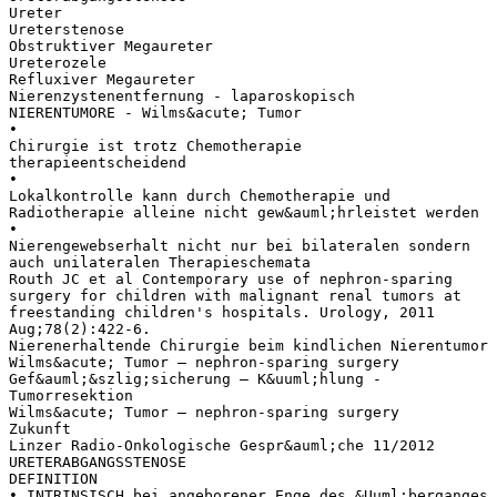
Ureter
Ureterstenose
Obstruktiver Megaureter
Ureterozele
Refluxiver Megaureter
Nierenzystenentfernung - laparoskopisch
NIERENTUMORE - Wilms&acute; Tumor
•
Chirurgie ist trotz Chemotherapie
therapieentscheidend
•
Lokalkontrolle kann durch Chemotherapie und
Radiotherapie alleine nicht gew&auml;hrleistet werden
•
Nierengewebserhalt nicht nur bei bilateralen sondern
auch unilateralen Therapieschemata
Routh JC et al Contemporary use of nephron-sparing
surgery for children with malignant renal tumors at
freestanding children's hospitals. Urology, 2011
Aug;78(2):422-6.
Nierenerhaltende Chirurgie beim kindlichen Nierentumor
Wilms&acute; Tumor – nephron-sparing surgery
Gef&auml;&szlig;sicherung – K&uuml;hlung -
Tumorresektion
Wilms&acute; Tumor – nephron-sparing surgery
Zukunft
Linzer Radio-Onkologische Gespr&auml;che 11/2012
URETERABGANGSSTENOSE
DEFINITION
• INTRINSISCH bei angeborener Enge des &Uuml;berganges