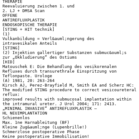
THERAPIE
Reevaluierung zwischen 1. und
2. LJ + DMSA Scan
OFFENE
ANTIREFLUXPLASTIK
ENDOSKOPISCHE THERAPIE
[STING + HIT technik]
(1)
Vulkanbildung = Verl&auml;ngerung des
intravesikalen Anteils
[STING]
(2) Injektion gallertiger Substanzen submuc&ouml;s
zur „Okkludierung“ des Ostiums
[HID]
Matouschek E: Die Behandlung des vesikorenalen
Refluxes durch transurethrale Einspritzung von
Teflonpaste. Urologe
(A) 1981, 20: 263-264
Kirsch AJ, Perez-Brayfield M, Smith EA and Scherz HC:
The modified STING procedure to correct vesicoureteral
reflux:
improved results with submucosal implantation within
the intramural ureter. J Urol 2004; 171: 2413.
„MINIMAL INVASIVE“ ANTIREFLUXPLASTIK –
HL NEUIMPLANTATION
Schienenlos
Max. 1ne Harnableitung (BF)
Kleine Zug&auml;nge (Lupenbrille!)
Schmerzlose postoperative Phase
Keine postoperative Immobilisation!