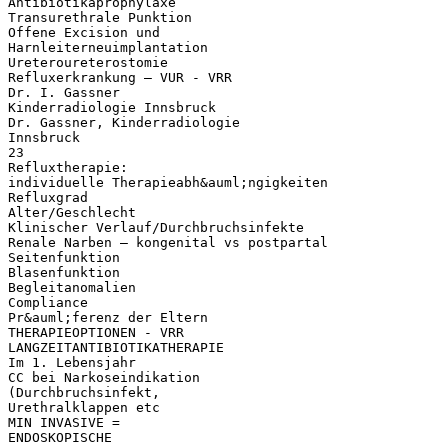
Antibiotikaprophylaxe
Transurethrale Punktion
Offene Excision und
Harnleiterneuimplantation
Ureteroureterostomie
Refluxerkrankung – VUR - VRR
Dr. I. Gassner
Kinderradiologie Innsbruck
Dr. Gassner, Kinderradiologie
Innsbruck
23
Refluxtherapie:
individuelle Therapieabh&auml;ngigkeiten
Refluxgrad
Alter/Geschlecht
Klinischer Verlauf/Durchbruchsinfekte
Renale Narben – kongenital vs postpartal
Seitenfunktion
Blasenfunktion
Begleitanomalien
Compliance
Pr&auml;ferenz der Eltern
THERAPIEOPTIONEN - VRR
LANGZEITANTIBIOTIKATHERAPIE
Im 1. Lebensjahr
CC bei Narkoseindikation
(Durchbruchsinfekt,
Urethralklappen etc
MIN INVASIVE =
ENDOSKOPISCHE