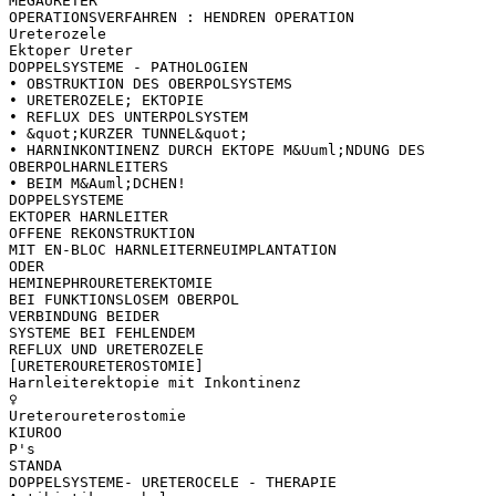
MEGAURETER
OPERATIONSVERFAHREN : HENDREN OPERATION
Ureterozele
Ektoper Ureter
DOPPELSYSTEME - PATHOLOGIEN
• OBSTRUKTION DES OBERPOLSYSTEMS
• URETEROZELE; EKTOPIE
• REFLUX DES UNTERPOLSYSTEM
• &quot;KURZER TUNNEL&quot;
• HARNINKONTINENZ DURCH EKTOPE M&Uuml;NDUNG DES
OBERPOLHARNLEITERS
• BEIM M&Auml;DCHEN!
DOPPELSYSTEME
EKTOPER HARNLEITER
OFFENE REKONSTRUKTION
MIT EN-BLOC HARNLEITERNEUIMPLANTATION
ODER
HEMINEPHROURETEREKTOMIE
BEI FUNKTIONSLOSEM OBERPOL
VERBINDUNG BEIDER
SYSTEME BEI FEHLENDEM
REFLUX UND URETEROZELE
[URETEROURETEROSTOMIE]
Harnleiterektopie mit Inkontinenz
♀
Ureteroureterostomie
KIUROO
P's
STANDA
DOPPELSYSTEME- URETEROCELE - THERAPIE