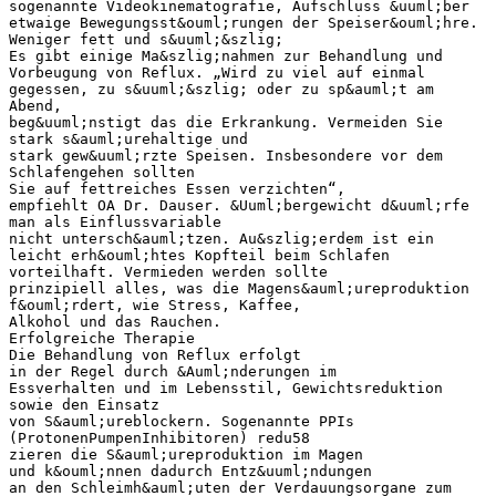
sogenannte Videokinematografie, Aufschluss &uuml;ber
etwaige Bewegungsst&ouml;rungen der Speiser&ouml;hre.
Weniger fett und s&uuml;&szlig;
Es gibt einige Ma&szlig;nahmen zur Behandlung und
Vorbeugung von Reflux. „Wird zu viel auf einmal
gegessen, zu s&uuml;&szlig; oder zu sp&auml;t am
Abend,
beg&uuml;nstigt das die Erkrankung. Vermeiden Sie
stark s&auml;urehaltige und
stark gew&uuml;rzte Speisen. Insbesondere vor dem
Schlafengehen sollten
Sie auf fettreiches Essen verzichten“,
empfiehlt OA Dr. Dauser. &Uuml;bergewicht d&uuml;rfe
man als Einflussvariable
nicht untersch&auml;tzen. Au&szlig;erdem ist ein
leicht erh&ouml;htes Kopfteil beim Schlafen
vorteilhaft. Vermieden werden sollte
prinzipiell alles, was die Magens&auml;ureproduktion
f&ouml;rdert, wie Stress, Kaffee,
Alkohol und das Rauchen.
Erfolgreiche Therapie
Die Behandlung von Reflux erfolgt
in der Regel durch &Auml;nderungen im
Essverhalten und im Lebensstil, Gewichtsreduktion
sowie den Einsatz
von S&auml;ureblockern. Sogenannte PPIs
(ProtonenPumpenInhibitoren) redu58
zieren die S&auml;ureproduktion im Magen
und k&ouml;nnen dadurch Entz&uuml;ndungen
an den Schleimh&auml;uten der Verdauungsorgane zum