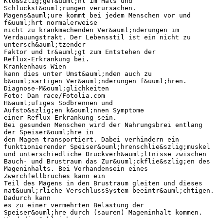
Klo&szlig;gef&uuml;hl im Hals und
Schluckst&ouml;rungen verursachen.
Magens&auml;ure kommt bei jedem Menschen vor und
f&uuml;hrt normalerweise
nicht zu krankmachenden Ver&auml;nderungen im
Verdauungstrakt. Der Lebensstil ist ein nicht zu
untersch&auml;tzender
Faktor und tr&auml;gt zum Entstehen der
Reflux-Erkrankung bei.
Krankenhaus Wien
kann dies unter Umst&auml;nden auch zu
b&ouml;sartigen Ver&auml;nderungen f&uuml;hren.
Diagnose-M&ouml;glichkeiten
Foto: Dan race/Fotolia.com
H&auml;ufiges Sodbrennen und
Aufsto&szlig;en k&ouml;nnen Symptome
einer Reflux-Erkrankung sein.
Bei gesunden Menschen wird der Nahrungsbrei entlang
der Speiser&ouml;hre in
den Magen transportiert. Dabei verhindern ein
funktionierender Speiser&ouml;hrenschlie&szlig;muskel
und unterschiedliche Druckverh&auml;ltnisse zwischen
Bauch- und Brustraum das Zur&uuml;ckflie&szlig;en des
Mageninhalts. Bei Vorhandensein eines
Zwerchfellbruches kann ein
Teil des Magens in den Brustraum gleiten und dieses
nat&uuml;rliche VerschlussSystem beeintr&auml;chtigen.
Dadurch kann
es zu einer vermehrten Belastung der
Speiser&ouml;hre durch (sauren) Mageninhalt kommen.