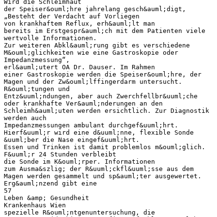
Wird die Schleimhaut
der Speiser&ouml;hre jahrelang gesch&auml;digt,
„Besteht der Verdacht auf Vorliegen
von krankhaftem Reflux, erh&auml;lt man
bereits im Erstgespr&auml;ch mit dem Patienten viele
wertvolle Informationen.
Zur weiteren Abkl&auml;rung gibt es verschiedene
M&ouml;glichkeiten wie eine Gastroskopie oder
Impedanzmessung“,
erl&auml;utert OA Dr. Dauser. Im Rahmen
einer Gastroskopie werden die Speiser&ouml;hre, der
Magen und der Zw&ouml;lffingerdarm untersucht.
R&ouml;tungen und
Entz&uuml;ndungen, aber auch Zwerchfellbr&uuml;che
oder krankhafte Ver&auml;nderungen an den
Schleimh&auml;uten werden ersichtlich. Zur Diagnostik
werden auch
Impedanzmessungen ambulant durchgef&uuml;hrt.
Hierf&uuml;r wird eine d&uuml;nne, flexible Sonde
&uuml;ber die Nase eingef&uuml;hrt.
Essen und Trinken ist damit problemlos m&ouml;glich.
F&uuml;r 24 Stunden verbleibt
die Sonde im K&ouml;rper. Informationen
zum Ausma&szlig; der R&uuml;ckfl&uuml;sse aus dem
Magen werden gesammelt und sp&auml;ter ausgewertet.
Erg&auml;nzend gibt eine
57
Leben &amp; Gesundheit
Krankenhaus Wien
spezielle R&ouml;ntgenuntersuchung, die