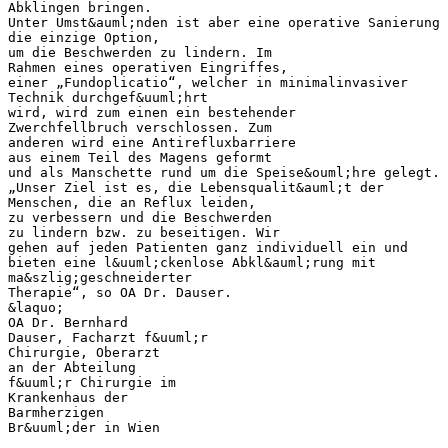
Abklingen bringen.
Unter Umst&auml;nden ist aber eine operative Sanierung
die einzige Option,
um die Beschwerden zu lindern. Im
Rahmen eines operativen Eingriffes,
einer „Fundoplicatio“, welcher in minimalinvasiver
Technik durchgef&uuml;hrt
wird, wird zum einen ein bestehender
Zwerchfellbruch verschlossen. Zum
anderen wird eine Antirefluxbarriere
aus einem Teil des Magens geformt
und als Manschette rund um die Speise&ouml;hre gelegt.
„Unser Ziel ist es, die Lebensqualit&auml;t der
Menschen, die an Reflux leiden,
zu verbessern und die Beschwerden
zu lindern bzw. zu beseitigen. Wir
gehen auf jeden Patienten ganz individuell ein und
bieten eine l&uuml;ckenlose Abkl&auml;rung mit
ma&szlig;geschneiderter
Therapie“, so OA Dr. Dauser.
&laquo;
OA Dr. Bernhard
Dauser, Facharzt f&uuml;r
Chirurgie, Oberarzt
an der Abteilung
f&uuml;r Chirurgie im
Krankenhaus der
Barmherzigen