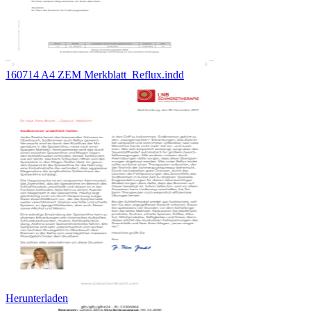
160714 A4 ZEM Merkblatt_Reflux.indd
Herunterladen