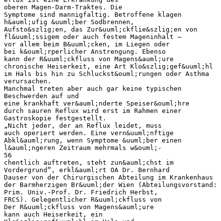
oberen Magen-Darm-Traktes. Die
Symptome sind mannigfaltig. Betroffene klagen
h&auml;ufig &uuml;ber Sodbrennen,
Aufsto&szlig;en, das Zur&uuml;ckflie&szlig;en von
fl&uuml;ssigem oder auch festem Mageninhalt –
vor allem beim B&uuml;cken, im Liegen oder
bei k&ouml;rperlicher Anstrengung. Ebenso
kann der R&uuml;ckfluss von Magens&auml;ure
chronische Heiserkeit, eine Art Klo&szlig;gef&uuml;hl
im Hals bis hin zu Schluckst&ouml;rungen oder Asthma
verursachen.
Manchmal treten aber auch gar keine typischen
Beschwerden auf und
eine krankhaft ver&auml;nderte Speiser&ouml;hre
durch sauren Reflux wird erst im Rahmen einer
Gastroskopie festgestellt.
„Nicht jeder, der an Reflux leidet, muss
auch operiert werden. Eine vern&uuml;nftige
Abkl&auml;rung, wenn Symptome &uuml;ber einen
l&auml;ngeren Zeitraum mehrmals w&ouml;-
56
chentlich auftreten, steht zun&auml;chst im
Vordergrund“, erkl&auml;rt OA Dr. Bernhard
Dauser von der Chirurgischen Abteilung im Krankenhaus
der Barmherzigen Br&uuml;der Wien (Abteilungsvorstand:
Prim. Univ.-Prof. Dr. Friedrich Herbst,
FRCS). Gelegentlicher R&uuml;ckfluss von
Der R&uuml;ckfluss von Magens&auml;ure
kann auch Heiserkeit, ein