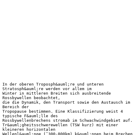
In der oberen Troposph&auml;re und unteren
Stratosph&auml;re werden vor allem im
Winter in mittleren Breiten sich ausbreitende
Rossbywellen beobachtet,
die die Dynamik, den Transport sowie den Austausch im
Bereich der
Tropopause bestimmen. Eine Klassifizierung weist 4
typische F&auml;lle des
Rossbywellenbrechens stromab im Schwachwindgebiet auf.
Tr&auml;gheitsschwerewellen (TSW kurz) mit einer
kleineren horizontalen
Wellenl&auml;nge (˜300-800km) k&ouml;nnen beim Brechen