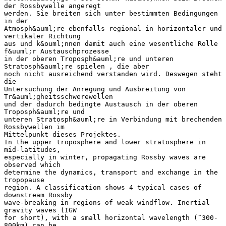
der Rossbywelle angeregt
werden. Sie breiten sich unter bestimmten Bedingungen
in der
Atmosph&auml;re ebenfalls regional in horizontaler und
vertikaler Richtung
aus und k&ouml;nnen damit auch eine wesentliche Rolle
f&uuml;r Austauschprozesse
in der oberen Troposph&auml;re und unteren
Stratosph&auml;re spielen , die aber
noch nicht ausreichend verstanden wird. Deswegen steht
die
Untersuchung der Anregung und Ausbreitung von
Tr&auml;gheitsschwerewellen
und der dadurch bedingte Austausch in der oberen
Troposph&auml;re und
unteren Stratosph&auml;re in Verbindung mit brechenden
Rossbywellen im
Mittelpunkt dieses Projektes.
In the upper troposphere and lower stratosphere in
mid-latitudes,
especially in winter, propagating Rossby waves are
observed which
determine the dynamics, transport and exchange in the
tropopause
region. A classification shows 4 typical cases of
downstream Rossby
wave-breaking in regions of weak windflow. Inertial
gravity waves (IGW
for short), with a small horizontal wavelength (˜300-
800km) can be