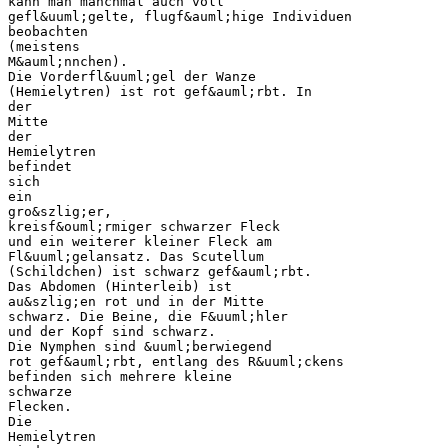
kann man manchmal auch voll
gefl&uuml;gelte, flugf&auml;hige Individuen
beobachten
(meistens
M&auml;nnchen).
Die Vorderfl&uuml;gel der Wanze
(Hemielytren) ist rot gef&auml;rbt. In
der
Mitte
der
Hemielytren
befindet
sich
ein
gro&szlig;er,
kreisf&ouml;rmiger schwarzer Fleck
und ein weiterer kleiner Fleck am
Fl&uuml;gelansatz. Das Scutellum
(Schildchen) ist schwarz gef&auml;rbt.
Das Abdomen (Hinterleib) ist
au&szlig;en rot und in der Mitte
schwarz. Die Beine, die F&uuml;hler
und der Kopf sind schwarz.
Die Nymphen sind &uuml;berwiegend
rot gef&auml;rbt, entlang des R&uuml;ckens
befinden sich mehrere kleine
schwarze
Flecken.
Die
Hemielytren