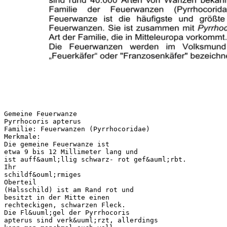
Gemeine Feuerwanze
Pyrrhocoris apterus
Familie: Feuerwanzen (Pyrrhocoridae)
Merkmale:
Die gemeine Feuerwanze ist
etwa 9 bis 12 Millimeter lang und
ist auff&auml;llig schwarz- rot gef&auml;rbt.
Ihr
schildf&ouml;rmiges
Oberteil
(Halsschild) ist am Rand rot und
besitzt in der Mitte einen
rechteckigen, schwarzen Fleck.
Die Fl&uuml;gel der Pyrrhocoris
apterus sind verk&uuml;rzt, allerdings