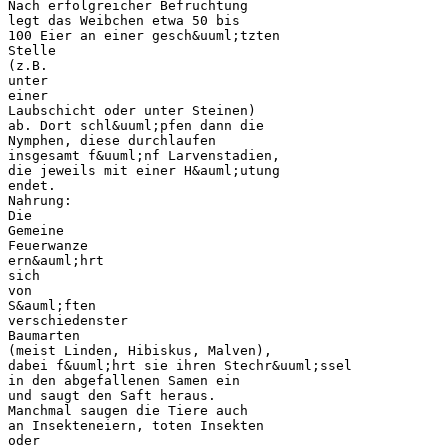
Nach erfolgreicher Befruchtung
legt das Weibchen etwa 50 bis
100 Eier an einer gesch&uuml;tzten
Stelle
(z.B.
unter
einer
Laubschicht oder unter Steinen)
ab. Dort schl&uuml;pfen dann die
Nymphen, diese durchlaufen
insgesamt f&uuml;nf Larvenstadien,
die jeweils mit einer H&auml;utung
endet.
Nahrung:
Die
Gemeine
Feuerwanze
ern&auml;hrt
sich
von
S&auml;ften
verschiedenster
Baumarten
(meist Linden, Hibiskus, Malven),
dabei f&uuml;hrt sie ihren Stechr&uuml;ssel
in den abgefallenen Samen ein
und saugt den Saft heraus.
Manchmal saugen die Tiere auch
an Insekteneiern, toten Insekten
oder