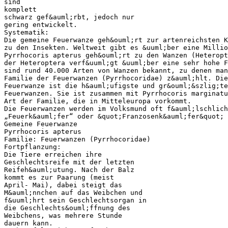
sind
komplett
schwarz gef&auml;rbt, jedoch nur
gering entwickelt.
Systematik:
Die gemeine Feuerwanze geh&ouml;rt zur artenreichsten K
zu den Insekten. Weltweit gibt es &uuml;ber eine Millio
Pyrrhocoris apterus geh&ouml;rt zu den Wanzen (Heteropt
der Heteroptera verf&uuml;gt &uuml;ber eine sehr hohe F
sind rund 40.000 Arten von Wanzen bekannt, zu denen man
Familie der Feuerwanzen (Pyrrhocoridae) z&auml;hlt. Die
Feuerwanze ist die h&auml;ufigste und gr&ouml;&szlig;te
Feuerwanzen. Sie ist zusammen mit Pyrrhocoris marginatu
Art der Familie, die in Mitteleuropa vorkommt.
Die Feuerwanzen werden im Volksmund oft f&auml;lschlich
„Feuerk&auml;fer“ oder &quot;Franzosenk&auml;fer&quot; 
Gemeine Feuerwanze
Pyrrhocoris apterus
Familie: Feuerwanzen (Pyrrhocoridae)
Fortpflanzung:
Die Tiere erreichen ihre
Geschlechtsreife mit der letzten
Reifeh&auml;utung. Nach der Balz
kommt es zur Paarung (meist
April- Mai), dabei steigt das
M&auml;nnchen auf das Weibchen und
f&uuml;hrt sein Geschlechtsorgan in
die Geschlechts&ouml;ffnung des
Weibchens, was mehrere Stunde
dauern kann.