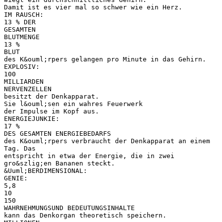
Damit ist es vier mal so schwer wie ein Herz.
IM RAUSCH:
13 % DER
GESAMTEN
BLUTMENGE
13 %
BLUT
des K&ouml;rpers gelangen pro Minute in das Gehirn.
EXPLOSIV:
100
MILLIARDEN
NERVENZELLEN
besitzt der Denkapparat.
Sie l&ouml;sen ein wahres Feuerwerk
der Impulse im Kopf aus.
ENERGIEJUNKIE:
17 %
DES GESAMTEN ENERGIEBEDARFS
des K&ouml;rpers verbraucht der Denkapparat an einem
Tag. Das
entspricht in etwa der Energie, die in zwei
gro&szlig;en Bananen steckt.
&Uuml;BERDIMENSIONAL:
GENIE:
5,8
10
150
WAHRNEHMUNGSUND BEDEUTUNGSINHALTE
kann das Denkorgan theoretisch speichern.