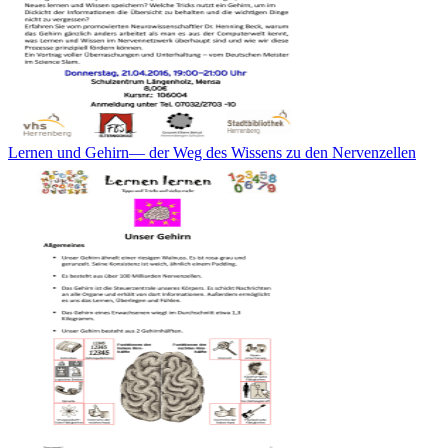
Lernen und Gehirn— der Weg des Wissens zu den Nervenzellen