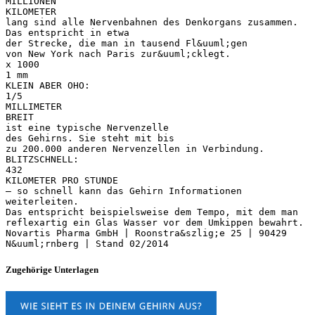
MILLIONEN
KILOMETER
lang sind alle Nervenbahnen des Denkorgans zusammen.
Das entspricht in etwa
der Strecke, die man in tausend Fl&uuml;gen
von New York nach Paris zur&uuml;cklegt.
x 1000
1 mm
KLEIN ABER OHO:
1/5
MILLIMETER
BREIT
ist eine typische Nervenzelle
des Gehirns. Sie steht mit bis
zu 200.000 anderen Nervenzellen in Verbindung.
BLITZSCHNELL:
432
KILOMETER PRO STUNDE
– so schnell kann das Gehirn Informationen
weiterleiten.
Das entspricht beispielsweise dem Tempo, mit dem man
reflexartig ein Glas Wasser vor dem Umkippen bewahrt.
Novartis Pharma GmbH | Roonstra&szlig;e 25 | 90429
Zugehörige Unterlagen