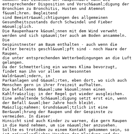
entsprechender Disposition und Vorsch&auml;digung der
Bronchien zu Bronchitis, Husten und Atemnot
f&uuml;hren. Begleitend
sind Beeintr&auml;chtigungen des allgemeinen
Gesundheitszustands durch Schwindel und Fieber
m&ouml;glich.
Die Raupenhaare k&ouml;nnen mit dem Wind verweht
werden und sich sp&auml;ter auch am Boden ansammeln.
Die
Gespinstnester am Baum enthalten - auch wenn die
Falter bereits geschl&uuml;pft sind - noch Haare der
Raupen,
die unter entsprechenden Wetterbedingungen an die Luft
gelangen.
Da der Schmetterling ein warmes Klima bevorzugt,
findet man ihn vor allem an besonnten
Waldr&auml;ndern, in
Parkanlagen und G&auml;rten, eben dort, wo sich auch
Menschen gern in ihrer Freizeit aufhalten.
Die befallenen B&auml;ume k&ouml;nnen einen
Kahlfra&szlig; in der Regel gut wieder ausgleichen.
Eine anhaltende Sch&auml;digung setzt erst ein, wenn
der Befall &uuml;ber Jahre hoch bleibt.
Ma&szlig;nahmen: Grunds&auml;tzlich ist eine
Ber&uuml;hrung der Raupen und der Gespinste zu
vermeiden. In dieser
Hinsicht sind auch Kinder zu warnen, die gern Raupen
in die Hand nehmen, um sie n&auml;her anzusehen.
Sollte es trotzdem zu einem Kontakt gekommen sein, so