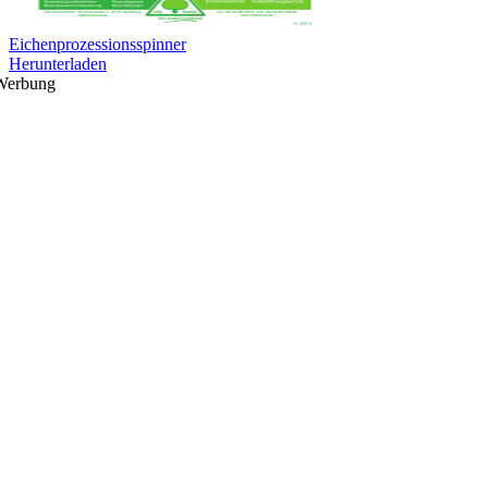
Eichenprozessionsspinner
Herunterladen
Werbung