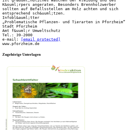
ist gr&uuml;ndliches Waschen der Kleidung und des
K&ouml;rpers angeraten. Besonders Brennholzwerber
sollten auf Befallsstellen am Holz achten und sich
entsprechend sch&uuml;tzen.
Infobl&auml;tter
„Problematische Pflanzen- und Tierarten in Pforzheim“
Stadt Pforzheim
Amt f&uuml;r Umweltschutz
Tel.: 39-2000
e-mail:
[email protected]
Zugehörige Unterlagen