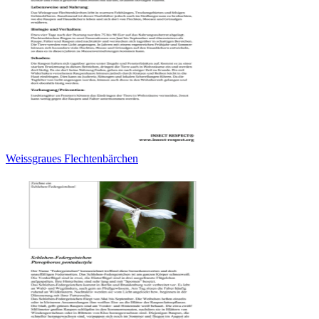
Weissgraues Flechtenbärchen