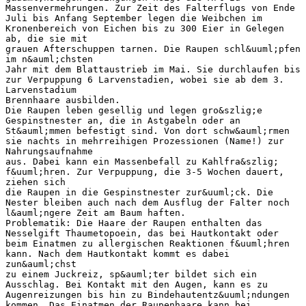
Massenvermehrungen. Zur Zeit des Falterflugs von Ende
Juli bis Anfang September legen die Weibchen im
Kronenbereich von Eichen bis zu 300 Eier in Gelegen
ab, die sie mit
grauen Afterschuppen tarnen. Die Raupen schl&uuml;pfen
im n&auml;chsten
Jahr mit dem Blattaustrieb im Mai. Sie durchlaufen bis
zur Verpuppung 6 Larvenstadien, wobei sie ab dem 3.
Larvenstadium
Brennhaare ausbilden.
Die Raupen leben gesellig und legen gro&szlig;e
Gespinstnester an, die in Astgabeln oder an
St&auml;mmen befestigt sind. Von dort schw&auml;rmen
sie nachts in mehrreihigen Prozessionen (Name!) zur
Nahrungsaufnahme
aus. Dabei kann ein Massenbefall zu Kahlfra&szlig;
f&uuml;hren. Zur Verpuppung, die 3-5 Wochen dauert,
ziehen sich
die Raupen in die Gespinstnester zur&uuml;ck. Die
Nester bleiben auch nach dem Ausflug der Falter noch
l&auml;ngere Zeit am Baum haften.
Problematik: Die Haare der Raupen enthalten das
Nesselgift Thaumetopoein, das bei Hautkontakt oder
beim Einatmen zu allergischen Reaktionen f&uuml;hren
kann. Nach dem Hautkontakt kommt es dabei
zun&auml;chst
zu einem Juckreiz, sp&auml;ter bildet sich ein
Ausschlag. Bei Kontakt mit den Augen, kann es zu
Augenreizungen bis hin zu Bindehautentz&uuml;ndungen
kommen. Das Einatmen der Raupenhaare kann bei