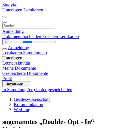
Study
lib
Unterlagen
Lernkarten
Anmeldung
Dokument hochladen
Erstellen Lernkarten
×
Anmeldung
Lernkarten
Sammlungen
Unterlagen
Letzte Aktivität
Meine Dokumente
Gespeicherte Dokumente
Profil
Hinzufügen ...
In Sammlung (en)
In der gespeicherten
Geisteswissenschaft
Kommunikation
Werbung
sogenanntes „Double- Opt - In“