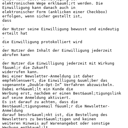
elektronischem Wege erkl&auml;rt werden. Die
Einwilligung kann danach auch in
elektronischer Form (anklicken einer Checkbox)
erfolgen, wenn sicher gestellt ist,
dass
-
der Nutzer seine Einwilligung bewusst und eindeutig
erteilt hat
-
die Einwilligung protokolliert wird
-
der Nutzer den Inhalt der Einwilligung jederzeit
abrufen kann
-
der Nutzer die Einwilligung jederzeit mit Wirkung
f&uuml;r die Zukunft
widerrufen kann.
Bei einer Newsletter-Anmeldung ist daher
empfehlenswert, die Einwilligung &uuml;ber das
sogenannte „Double-Opt-In“ Verfahren abzuwickeln.
Dabei erh&auml;lt ein Kunde die
Werbung erst, nachdem er einen Best&auml;tigungslink
auf seine Anmeldung aktiviert.
Es ist darauf zu achten, dass die
Best&auml;tigungsemail f&uuml;r die Newsletter-
Anmeldung
darauf beschr&auml;nkt ist, die Bestellung des
Newsletters zu best&auml;tigen und keinen
weiteren Hinweis auf Warenangebot oder sonstige