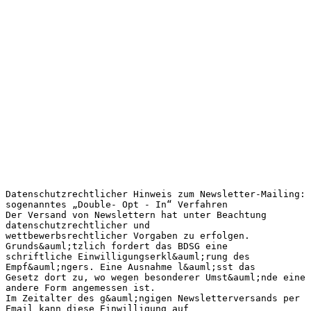
Datenschutzrechtlicher Hinweis zum Newsletter-Mailing:
sogenanntes „Double- Opt - In“ Verfahren
Der Versand von Newslettern hat unter Beachtung
datenschutzrechtlicher und
wettbewerbsrechtlicher Vorgaben zu erfolgen.
Grunds&auml;tzlich fordert das BDSG eine
schriftliche Einwilligungserkl&auml;rung des
Empf&auml;ngers. Eine Ausnahme l&auml;sst das
Gesetz dort zu, wo wegen besonderer Umst&auml;nde eine
andere Form angemessen ist.
Im Zeitalter des g&auml;ngigen Newsletterversands per
Email kann diese Einwilligung auf