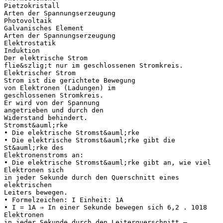
Pietzokristall
Arten der Spannungserzeugung
Photovoltaik
Galvanisches Element
Arten der Spannungserzeugung
Elektrostatik
Induktion
Der elektrische Strom
flie&szlig;t nur im geschlossenen Stromkreis.
Elektrischer Strom
Strom ist die gerichtete Bewegung
von Elektronen (Ladungen) im
geschlossenen Stromkreis.
Er wird von der Spannung
angetrieben und durch den
Widerstand behindert.
Stromst&auml;rke
• Die elektrische Stromst&auml;rke
• Die elektrische Stromst&auml;rke gibt die
St&auml;rke des
Elektronenstroms an:
• Die elektrische Stromst&auml;rke gibt an, wie viel
Elektronen sich
in jeder Sekunde durch den Querschnitt eines
elektrischen
Leiters bewegen.
• Formelzeichen: I Einheit: 1A
• I = 1A ⇒ In einer Sekunde bewegen sich 6,2 . 1018
Elektronen
in jeder Sekunde durch den Leiterquerschnitt –