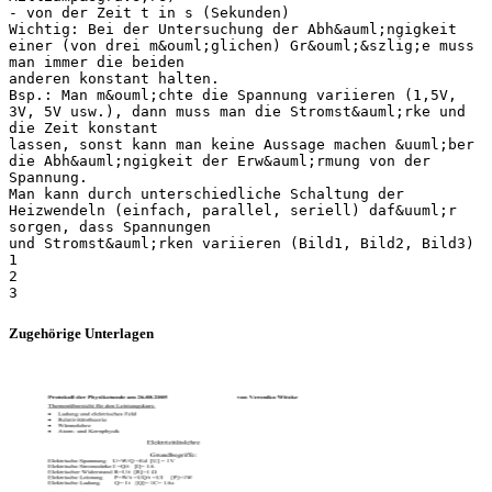
- von der Zeit t in s (Sekunden)
Wichtig: Bei der Untersuchung der Abh&auml;ngigkeit
einer (von drei m&ouml;glichen) Gr&ouml;&szlig;e muss
man immer die beiden
anderen konstant halten.
Bsp.: Man m&ouml;chte die Spannung variieren (1,5V,
3V, 5V usw.), dann muss man die Stromst&auml;rke und
die Zeit konstant
lassen, sonst kann man keine Aussage machen &uuml;ber
die Abh&auml;ngigkeit der Erw&auml;rmung von der
Spannung.
Man kann durch unterschiedliche Schaltung der
Heizwendeln (einfach, parallel, seriell) daf&uuml;r
sorgen, dass Spannungen
und Stromst&auml;rken variieren (Bild1, Bild2, Bild3)
1
2
Zugehörige Unterlagen