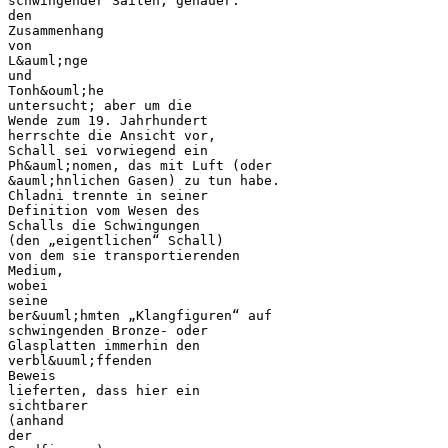
schwingender Saiten, genauer:
den
Zusammenhang
von
L&auml;nge
und
Tonh&ouml;he
untersucht; aber um die
Wende zum 19. Jahrhundert
herrschte die Ansicht vor,
Schall sei vorwiegend ein
Ph&auml;nomen, das mit Luft (oder
&auml;hnlichen Gasen) zu tun habe.
Chladni trennte in seiner
Definition vom Wesen des
Schalls die Schwingungen
(den „eigentlichen“ Schall)
von dem sie transportierenden
Medium,
wobei
seine
ber&uuml;hmten „Klangfiguren“ auf
schwingenden Bronze- oder
Glasplatten immerhin den
verbl&uuml;ffenden
Beweis
lieferten, dass hier ein
sichtbarer
(anhand
der