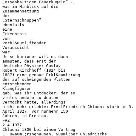
„eisenhaltigen Feuerkugeln“ -,
was im Hinblick auf die
Zusammensetzung
der
„Sternschnuppen“
ebenfalls
eine
Erkenntnis
von
verbl&uuml;ffender
Voraussicht
war.
Um so kurioser will es dann
anmuten, dass erst der
deutsche Physiker Gustav
Robert Kirchhoff (1824 bis
1887) eine genaue Erkl&auml;rung
der auf schwingenden Platten
entstehenden
Klangfiguren
gab, was ihr Entdecker, der so
vieles andere zu deuten
vermocht hatte, allerdings
nicht mehr erlebte: ErnstFriedrich Chladni starb am 3.
April 1827, vor nunmehr 150
Jahren, in Breslau.
FAZ,
2.4.1977
Chladni 1800 bei einem Vortrag
E. B&auml;ringhausen, &Uuml;ber Chladnische