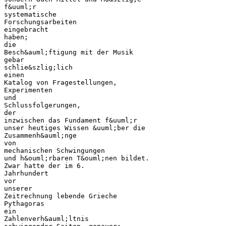
f&uuml;r
systematische
Forschungsarbeiten
eingebracht
haben;
die
Besch&auml;ftigung mit der Musik
gebar
schlie&szlig;lich
einen
Katalog von Fragestellungen,
Experimenten
und
Schlussfolgerungen,
der
inzwischen das Fundament f&uuml;r
unser heutiges Wissen &uuml;ber die
Zusammenh&auml;nge
von
mechanischen Schwingungen
und h&ouml;rbaren T&ouml;nen bildet.
Zwar hatte der im 6.
Jahrhundert
vor
unserer
Zeitrechnung lebende Grieche
Pythagoras
ein
Zahlenverh&auml;ltnis