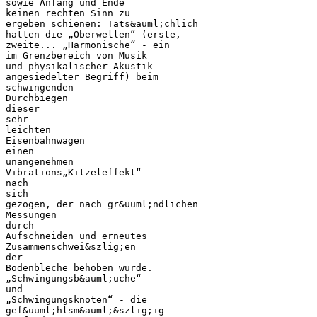
sowie Anfang und Ende
keinen rechten Sinn zu
ergeben schienen: Tats&auml;chlich
hatten die „Oberwellen“ (erste,
zweite... „Harmonische“ - ein
im Grenzbereich von Musik
und physikalischer Akustik
angesiedelter Begriff) beim
schwingenden
Durchbiegen
dieser
sehr
leichten
Eisenbahnwagen
einen
unangenehmen
Vibrations„Kitzeleffekt“
nach
sich
gezogen, der nach gr&uuml;ndlichen
Messungen
durch
Aufschneiden und erneutes
Zusammenschwei&szlig;en
der
Bodenbleche behoben wurde.
„Schwingungsb&auml;uche“
und
„Schwingungsknoten“ - die
gef&uuml;hlsm&auml;&szlig;ig