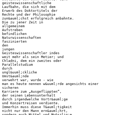
geisteswissenschaftliche
Laufbahn, die sich mit dem
Erwerb des Doktortitels der
Rechte und der Philosophie
zun&auml;chst erfolgreich anbahnte.
Die zu jener Zeit in
allgemeinem
Aufstreben
befindlichen
Naturwissenschaften
faszinierten
den
jungen
Geisteswissenschaftler indes
weit mehr als sein Metier; und
Chladni, dem ein zweites oder
Parallelstudium
durch
ungl&uuml;ckliche
Umst&auml;nde
verwehrt war, wurde - wie
man es heute nennen w&uuml;rde angesichts einer
sicheren
Karriere zum „Ausgeflippten“,
der seinen Lebensunterhalt
durch irgendwelche Vortr&auml;ge
und Konzertreisen verdiente.
Immerhin muss diese T&auml;tigkeit
nicht nur den Mann ern&auml;hrt,
sondern auch Mittel und Mu&szlig;e