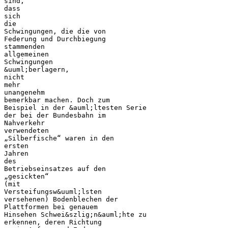
sind,
dass
sich
die
Schwingungen, die die von
Federung und Durchbiegung
stammenden
allgemeinen
Schwingungen
&uuml;berlagern,
nicht
mehr
unangenehm
bemerkbar machen. Doch zum
Beispiel in der &auml;ltesten Serie
der bei der Bundesbahn im
Nahverkehr
verwendeten
„Silberfische“ waren in den
ersten
Jahren
des
Betriebseinsatzes auf den
„gesickten“
(mit
Versteifungsw&uuml;lsten
versehenen) Bodenblechen der
Plattformen bei genauem
Hinsehen Schwei&szlig;n&auml;hte zu
erkennen, deren Richtung