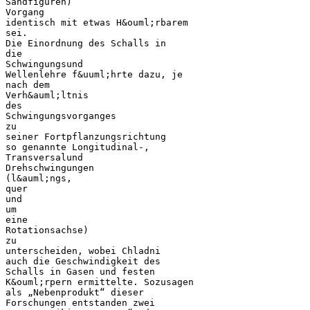
Sandfiguren)
Vorgang
identisch mit etwas H&ouml;rbarem
sei.
Die Einordnung des Schalls in
die
Schwingungsund
Wellenlehre f&uuml;hrte dazu, je
nach dem
Verh&auml;ltnis
des
Schwingungsvorganges
zu
seiner Fortpflanzungsrichtung
so genannte Longitudinal-,
Transversalund
Drehschwingungen
(l&auml;ngs,
quer
und
um
eine
Rotationsachse)
zu
unterscheiden, wobei Chladni
auch die Geschwindigkeit des
Schalls in Gasen und festen
K&ouml;rpern ermittelte. Sozusagen
als „Nebenprodukt“ dieser
Forschungen entstanden zwei