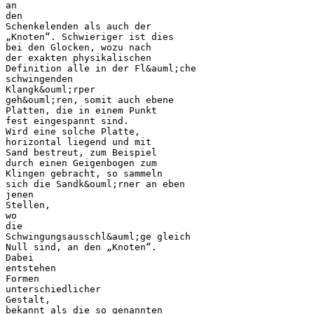
an
den
Schenkelenden als auch der
„Knoten“. Schwieriger ist dies
bei den Glocken, wozu nach
der exakten physikalischen
Definition alle in der Fl&auml;che
schwingenden
Klangk&ouml;rper
geh&ouml;ren, somit auch ebene
Platten, die in einem Punkt
fest eingespannt sind.
Wird eine solche Platte,
horizontal liegend und mit
Sand bestreut, zum Beispiel
durch einen Geigenbogen zum
Klingen gebracht, so sammeln
sich die Sandk&ouml;rner an eben
jenen
Stellen,
wo
die
Schwingungsausschl&auml;ge gleich
Null sind, an den „Knoten“.
Dabei
entstehen
Formen
unterschiedlicher
Gestalt,
bekannt als die so genannten