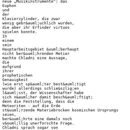
neue „Musikinstrumente“: das
Euphon
und
der
Klavierzylinder, die zwar
wenig gebr&auml;uchlich wurden,
die aber ihr Erfinder virtuos
spielen konnte.
In
einem
sein
Hauptarbeitsgebiet &uuml;berhaupt
nicht ber&uuml;hrenden Metier
machte Chladni eine Aussage,
die
aufgrund
ihrer
prophetischen
Genauigkeit
(wie erst sp&auml;ter best&auml;tigt
wurde) allerdings schlie&szlig;en
l&auml;sst, der Wissenschafter habe
sich n&auml;her damit besch&auml;ftigt;
denn die Feststellung, dass die
Meteoriten - auf die Erde
st&uuml;rzende Materiebrocken kosmischen Ursprungs
seien,
ber&uuml;hrte eine damals noch
v&ouml;llig unerforschte Frage.
Chladni sprach sogar von