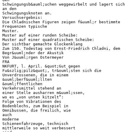
Schwingungsb&auml;uchen weggewirbelt und lagert sich
an den
Schwingungsknoten an.
Versuchsergebnis:
Die Chladnischen Figuren zeigen f&uuml;r bestimmte
Frequenzen typische
Muster.
Muster auf einer runden Scheibe:
Muster auf einer quadratischen Scheibe:
Der sichtbar gemachte Glockenklang
Zum 150. Todestag von Ernst-Friedrich Chladni, dem
Begr&uuml;nder der Akustik
Von J&uuml;rgen Ostermeyer
FRA
NKFURT, l. April. &quot;Gut gegen
Fu&szlig;pilz&quot;, tr&ouml;sten sich die
Unverdrossenen, die in einem
&uuml;berf&uuml;llten
&ouml;ffentlichen
Verkehrsmittel stehend an
einer Stelle ausharren m&uuml;ssen,
wo es „von unten kitzelt“:
Folge von Vibrationen des
Bodenblechs, zum Beispiel in
Omnibussen, die freilich, wie
auch
moderne
Schienenfahrzeuge, technisch
mittlerweile so weit verbessert