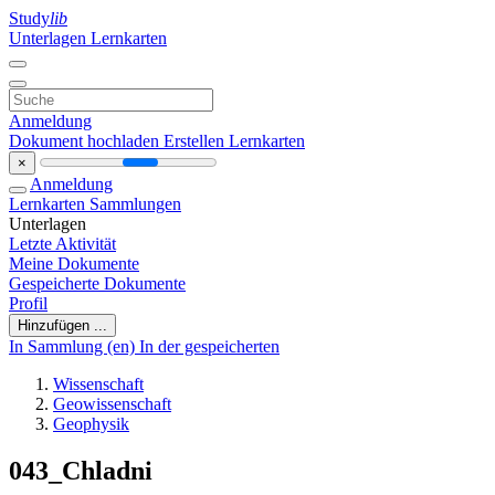
Study
lib
Unterlagen
Lernkarten
Anmeldung
Dokument hochladen
Erstellen Lernkarten
×
Anmeldung
Lernkarten
Sammlungen
Unterlagen
Letzte Aktivität
Meine Dokumente
Gespeicherte Dokumente
Profil
Hinzufügen ...
In Sammlung (en)
In der gespeicherten
Wissenschaft
Geowissenschaft
Geophysik
043_Chladni