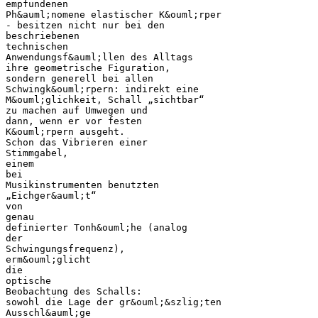
empfundenen
Ph&auml;nomene elastischer K&ouml;rper
- besitzen nicht nur bei den
beschriebenen
technischen
Anwendungsf&auml;llen des Alltags
ihre geometrische Figuration,
sondern generell bei allen
Schwingk&ouml;rpern: indirekt eine
M&ouml;glichkeit, Schall „sichtbar“
zu machen auf Umwegen und
dann, wenn er vor festen
K&ouml;rpern ausgeht.
Schon das Vibrieren einer
Stimmgabel,
einem
bei
Musikinstrumenten benutzten
„Eichger&auml;t“
von
genau
definierter Tonh&ouml;he (analog
der
Schwingungsfrequenz),
erm&ouml;glicht
die
optische
Beobachtung des Schalls:
sowohl die Lage der gr&ouml;&szlig;ten
Ausschl&auml;ge