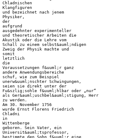
Chladnischen
Klangfiguren
und bezeichnet nach jenem
Physiker,
der
aufgrund
ausgedehnter experimenteller
und theoretischer Arbeiten die
Akustik oder die Lehre vom
Schall zu einem selbst&auml;ndigen
Zweig der Physik machte und
somit
letztlich
die
Voraussetzungen f&uuml;r ganz
andere Anwendungsbereiche
schuf, wie zum Beispiel
unerw&uuml;nschter Schwingungen,
seien sie direkt unter der
Fu&szlig;sohle f&uuml;hlbar oder „nur“
als Ger&auml;uschbel&auml;stigung, Herr
zu werden.
Am 30. November 1756
wurde Ernst Florens Friedrich
Chladni
in
Wittenberge
geboren. Sein Vater, ein
Universit&auml;tsprofessor,
bestimmte den Sohn f&uuml;r eine