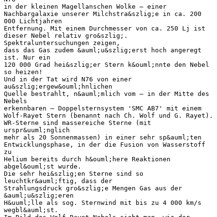
in der kleinen Magellanschen Wolke – einer
Nachbargalaxie unserer Milchstra&szlig;e in ca. 200
000 Lichtjahren
Entfernung. Mit einem Durchmesser von ca. 250 Lj ist
dieser Nebel relativ gro&szlig;.
Spektraluntersuchungen zeigen,
dass das Gas zudem &auml;u&szlig;erst hoch angeregt
ist. Nur ein
120 000 Grad hei&szlig;er Stern k&ouml;nnte den Nebel
so heizen!
Und in der Tat wird N76 von einer
au&szlig;ergew&ouml;hnlichen
Quelle bestrahlt, n&auml;mlich vom – in der Mitte des
Nebels
erkennbaren – Doppelsternsystem 'SMC AB7' mit einem
Wolf-Rayet Stern (benannt nach Ch. Wolf und G. Rayet).
WR-Sterne sind massereiche Sterne (mit
urspr&uuml;nglich
mehr als 20 Sonnenmassen) in einer sehr sp&auml;ten
Entwicklungsphase, in der die Fusion von Wasserstoff
zu
Helium bereits durch h&ouml;here Reaktionen
abgel&ouml;st wurde.
Die sehr hei&szlig;en Sterne sind so
leuchtkr&auml;ftig, dass der
Strahlungsdruck gro&szlig;e Mengen Gas aus der
&auml;u&szlig;eren
H&uuml;lle als sog. Sternwind mit bis zu 4 000 km/s
wegbl&auml;st.