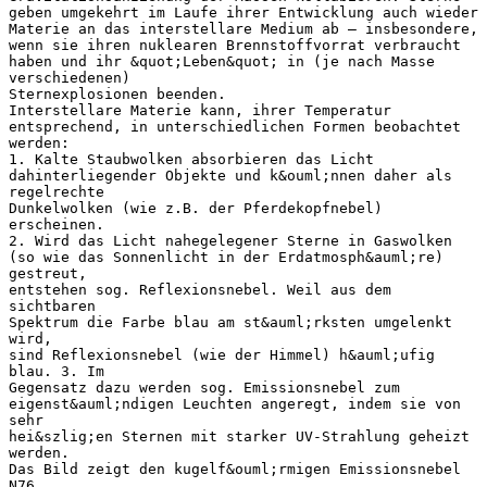
geben umgekehrt im Laufe ihrer Entwicklung auch wieder
Materie an das interstellare Medium ab – insbesondere,
wenn sie ihren nuklearen Brennstoffvorrat verbraucht
haben und ihr &quot;Leben&quot; in (je nach Masse
verschiedenen)
Sternexplosionen beenden.
Interstellare Materie kann, ihrer Temperatur
entsprechend, in unterschiedlichen Formen beobachtet
werden:
1. Kalte Staubwolken absorbieren das Licht
dahinterliegender Objekte und k&ouml;nnen daher als
regelrechte
Dunkelwolken (wie z.B. der Pferdekopfnebel)
erscheinen.
2. Wird das Licht nahegelegener Sterne in Gaswolken
(so wie das Sonnenlicht in der Erdatmosph&auml;re)
gestreut,
entstehen sog. Reflexionsnebel. Weil aus dem
sichtbaren
Spektrum die Farbe blau am st&auml;rksten umgelenkt
wird,
sind Reflexionsnebel (wie der Himmel) h&auml;ufig
blau. 3. Im
Gegensatz dazu werden sog. Emissionsnebel zum
eigenst&auml;ndigen Leuchten angeregt, indem sie von
sehr
hei&szlig;en Sternen mit starker UV-Strahlung geheizt
werden.
Das Bild zeigt den kugelf&ouml;rmigen Emissionsnebel
N76