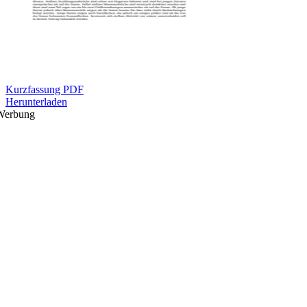
Kurzfassung PDF
Herunterladen
Werbung