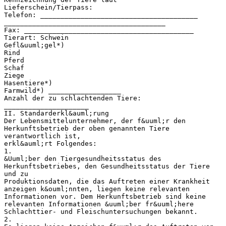
Lieferschein/Tierpass:
Telefon: _______________________________________
________________________________________
Fax: __________________________________________
Tierart: Schwein
Gefl&uuml;gel*)
Rind
Pferd
Schaf
Ziege
Hasentiere*)
Farmwild*) __________________
Anzahl der zu schlachtenden Tiere:
_____________________
II. Standarderkl&auml;rung
Der Lebensmittelunternehmer, der f&uuml;r den
Herkunftsbetrieb der oben genannten Tiere
verantwortlich ist,
erkl&auml;rt Folgendes:
1.
&Uuml;ber den Tiergesundheitsstatus des
Herkunftsbetriebes, den Gesundheitsstatus der Tiere
und zu
Produktionsdaten, die das Auftreten einer Krankheit
anzeigen k&ouml;nnten, liegen keine relevanten
Informationen vor. Dem Herkunftsbetrieb sind keine
relevanten Informationen &uuml;ber fr&uuml;here
Schlachttier- und Fleischuntersuchungen bekannt.
2.