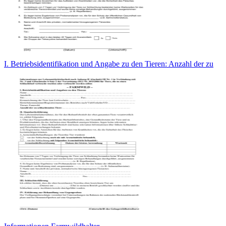
I. Betriebsidentifikation und Angabe zu den Tieren: Anzahl der zu