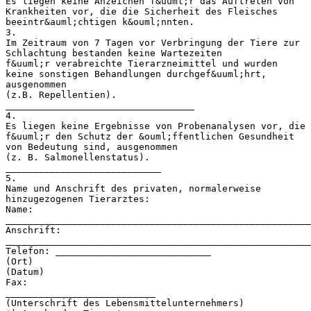
Es liegen keine Anzeichen f&uuml;r das Auftreten von
Krankheiten vor, die die Sicherheit des Fleisches
beeintr&auml;chtigen k&ouml;nnten.
3.
Im Zeitraum von 7 Tagen vor Verbringung der Tiere zur
Schlachtung bestanden keine Wartezeiten
f&uuml;r verabreichte Tierarzneimittel und wurden
keine sonstigen Behandlungen durchgef&uuml;hrt,
ausgenommen
(z.B. Repellentien).
__________________________________
4.
Es liegen keine Ergebnisse von Probenanalysen vor, die
f&uuml;r den Schutz der &ouml;ffentlichen Gesundheit
von Bedeutung sind, ausgenommen
(z. B. Salmonellenstatus).
____________________________
5.
Name und Anschrift des privaten, normalerweise
hinzugezogenen Tierarztes:
Name:
_______________________________________________________
Anschrift:
_______________________________________________________
Telefon: ____________________________
(Ort)
(Datum)
Fax:
___________________________
(Unterschrift des Lebensmittelunternehmers)