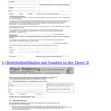
I.) Betriebsidentifikation und Angaben zu den Tieren: II