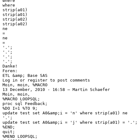
where
where
strip(a01)
strip(a01)
strip(a02)
strip(a02)
ne
=
ne
=
'.';
'.';
'.';
'.';
Danke!
Foren:
ETL &amp; Base SAS
Log in or register to post comments
Moin, moin, %MACRO
13 December, 2010 - 16:58 — Martin Schaefer
Moin, moin,
%MACRO LOOPSQL;
proc sql Feedback;
%DO I=1 %TO 9;
update test set A0&amp;i = 'n' where strip(a01) ne
'.';
update test set A0&amp;i = 'j' where strip(a01) = '.';
%END;
quit;
%MEND LOOPSQL;