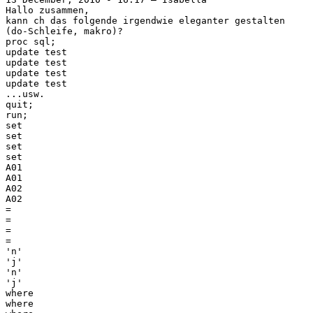
Hallo zusammen,
kann ch das folgende irgendwie eleganter gestalten
(do-Schleife, makro)?
proc sql;
update test
update test
update test
update test
...usw.
quit;
run;
set
set
set
set
A01
A01
A02
A02
=
=
=
=
'n'
'j'
'n'
'j'
where
where