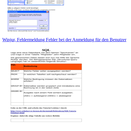
Winjur, Fehlermeldung Fehler bei der Anmeldung für den Benutzer