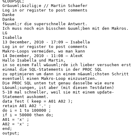
%LOOPSQL;
Gr&uuml;&szlig;e // Martin Schaefer
Log in or register to post comments
Danke
Danke
f&uuml;r die superschnelle Antwort.
Ich muss noch ein bisschen &uuml;ben mit den Makros.
LG
Isabella
13 December, 2010 - 17:09 — Isabella
Log in or register to post comments
Makro-Loops vermeiden, wo man kann
14 December, 2010 - 11:08 — AlexK
Hallo Isabella und Martin,
in so einem Fall w&uuml;rde ich lieber versuchen erst
einmal die SQL-Statements in der PROC SQL
zu optimieren um dann in einem n&auml;chsten Schritt
eventuell einen Makro-Loop einzusetzen.
Die PROC SQL unten tut genau dasselbe wie eure
L&ouml;sungen, ist aber (mit diesen Testdaten)
5-10 mal schneller, weil sie mit einem update-
Statement auskommt.
data Test ( keep = A01 A02 );
retain A01 A02 '.' ;
do i = 1 to 100000 ;
if i = 50000 then do;
A01 = 'x' ;
A02 = 'x' ;
end;
output;