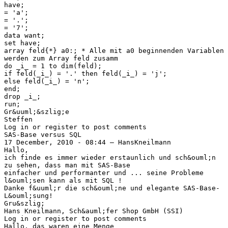
have;
= 'a';
= '.';
= '7';
data want;
set have;
array feld{*} a0:; * Alle mit a0 beginnenden Variablen
werden zum Array feld zusamm
do _i_ = 1 to dim(feld);
if feld(_i_) = '.' then feld(_i_) = 'j';
else feld(_i_) = 'n';
end;
drop _i_;
run;
Gr&uuml;&szlig;e
Steffen
Log in or register to post comments
SAS-Base versus SQL
17 December, 2010 - 08:44 — HansKneilmann
Hallo,
ich finde es immer wieder erstaunlich und sch&ouml;n
zu sehen, dass man mit SAS-Base
einfacher und performanter und ... seine Probleme
l&ouml;sen kann als mit SQL !
Danke f&uuml;r die sch&ouml;ne und elegante SAS-Base-
L&ouml;sung!
Gru&szlig;
Hans Kneilmann, Sch&auml;fer Shop GmbH (SSI)
Log in or register to post comments
Hallo, das waren eine Menge