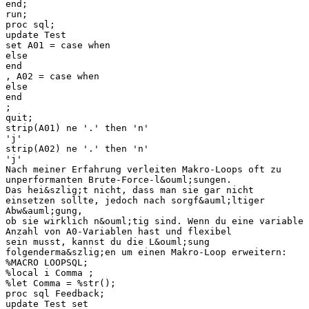
end;
run;
proc sql;
update Test
set A01 = case when
else
end
, A02 = case when
else
end
;
quit;
strip(A01) ne '.' then 'n'
'j'
strip(A02) ne '.' then 'n'
'j'
Nach meiner Erfahrung verleiten Makro-Loops oft zu
unperformanten Brute-Force-l&ouml;sungen.
Das hei&szlig;t nicht, dass man sie gar nicht
einsetzen sollte, jedoch nach sorgf&auml;ltiger
Abw&auml;gung,
ob sie wirklich n&ouml;tig sind. Wenn du eine variable
Anzahl von A0-Variablen hast und flexibel
sein musst, kannst du die L&ouml;sung
folgenderma&szlig;en um einen Makro-Loop erweitern:
%MACRO LOOPSQL;
%local i Comma ;
%let Comma = %str();
proc sql Feedback;
update Test set