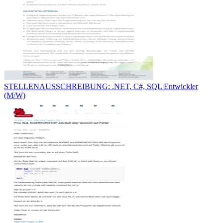
STELLENAUSSCHREIBUNG: .NET, C#, SQL Entwickler
(M/W)