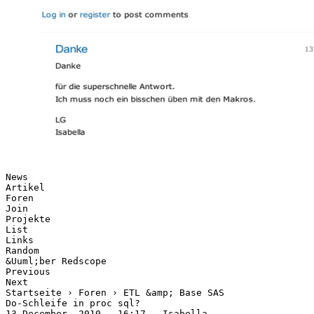
News
Artikel
Foren
Join
Projekte
List
Links
Random
&Uuml;ber Redscope
Previous
Next
Startseite › Foren › ETL &amp; Base SAS
Do-Schleife in proc sql?
13 December, 2010 - 16:17 — Isabella