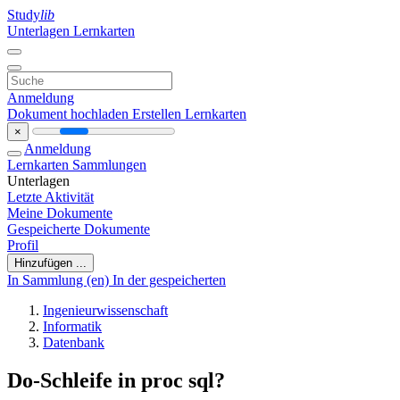
Study
lib
Unterlagen
Lernkarten
Anmeldung
Dokument hochladen
Erstellen Lernkarten
×
Anmeldung
Lernkarten
Sammlungen
Unterlagen
Letzte Aktivität
Meine Dokumente
Gespeicherte Dokumente
Profil
Hinzufügen ...
In Sammlung (en)
In der gespeicherten
Ingenieurwissenschaft
Informatik
Datenbank
Do-Schleife in proc sql?