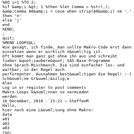
%DO i=1 %TO 2;
%if &amp;i &gt; 1 %then %let Comma = %str(,);
&amp;Comma A0&amp;i = case when strip(A0&amp;i) ne '.'
then 'n'
else 'j'
end
%END;
;
quit;
%MEND LOOPSQL;
Wie gesagt, ich finde, man sollte Makro-Code erst dann
einsetzen wenn er wirklich n&ouml;tig ist.
Oft kommt man ganz gut ohne ihn aus und schreibt
lieber &quot;saubere&quot; SAS-Base-Programme
ohne Sprach-Mischmasch. Die sind einfacher les- und
wartbar, in der Regel auch
performanter. Ausnahmen best&auml;tigen die Regel! :-)
Sch&ouml;ne Gr&uuml;&szlig;e
Alex
Log in or register to post comments
Makro-Loops k&ouml;nnen so vermieden
werden
16 December, 2010 - 15:21 — SteffenM
Hallo,
hier noch eine L&ouml;sung ohne Makro:
data
a01
a02
a03
run;