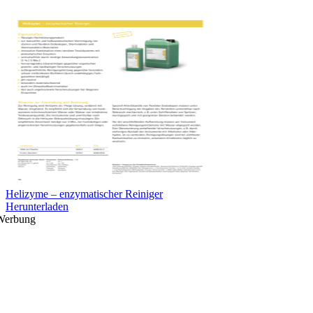
Helizyme – enzymatischer Reiniger
Herunterladen
Werbung