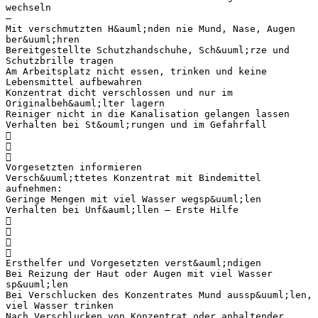
wechseln
–
Mit verschmutzten H&auml;nden nie Mund, Nase, Augen
ber&uuml;hren
Bereitgestellte Schutzhandschuhe, Sch&uuml;rze und
Schutzbrille tragen
Am Arbeitsplatz nicht essen, trinken und keine
Lebensmittel aufbewahren
Konzentrat dicht verschlossen und nur im
Originalbeh&auml;lter lagern
Reiniger nicht in die Kanalisation gelangen lassen
Verhalten bei St&ouml;rungen und im Gefahrfall



Vorgesetzten informieren
Versch&uuml;ttetes Konzentrat mit Bindemittel
aufnehmen:
Geringe Mengen mit viel Wasser wegsp&uuml;len
Verhalten bei Unf&auml;llen – Erste Hilfe




Ersthelfer und Vorgesetzten verst&auml;ndigen
Bei Reizung der Haut oder Augen mit viel Wasser
sp&uuml;len
Bei Verschlucken des Konzentrates Mund aussp&uuml;len,
viel Wasser trinken
Nach Verschlucken von Konzentrat oder anhaltender