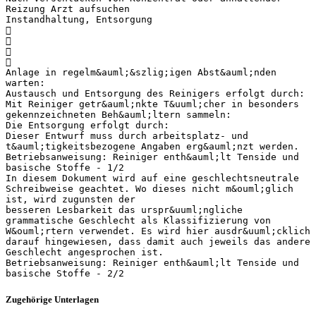
Reizung Arzt aufsuchen
Instandhaltung, Entsorgung




Anlage in regelm&auml;&szlig;igen Abst&auml;nden
warten:
Austausch und Entsorgung des Reinigers erfolgt durch:
Mit Reiniger getr&auml;nkte T&uuml;cher in besonders
gekennzeichneten Beh&auml;ltern sammeln:
Die Entsorgung erfolgt durch:
Dieser Entwurf muss durch arbeitsplatz- und
t&auml;tigkeitsbezogene Angaben erg&auml;nzt werden.
Betriebsanweisung: Reiniger enth&auml;lt Tenside und
basische Stoffe - 1/2
In diesem Dokument wird auf eine geschlechtsneutrale
Schreibweise geachtet. Wo dieses nicht m&ouml;glich
ist, wird zugunsten der
besseren Lesbarkeit das urspr&uuml;ngliche
grammatische Geschlecht als Klassifizierung von
W&ouml;rtern verwendet. Es wird hier ausdr&uuml;cklich
darauf hingewiesen, dass damit auch jeweils das andere
Geschlecht angesprochen ist.
Betriebsanweisung: Reiniger enth&auml;lt Tenside und
Zugehörige Unterlagen