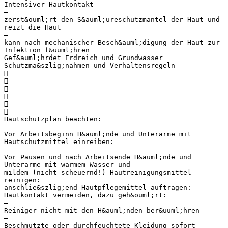
Intensiver Hautkontakt
–
zerst&ouml;rt den S&auml;ureschutzmantel der Haut und
reizt die Haut
–
kann nach mechanischer Besch&auml;digung der Haut zur
Infektion f&uuml;hren
Gef&auml;hrdet Erdreich und Grundwasser
Schutzma&szlig;nahmen und Verhaltensregeln






Hautschutzplan beachten:
–
Vor Arbeitsbeginn H&auml;nde und Unterarme mit
Hautschutzmittel einreiben:
–
Vor Pausen und nach Arbeitsende H&auml;nde und
Unterarme mit warmem Wasser und
mildem (nicht scheuernd!) Hautreinigungsmittel
reinigen:
anschlie&szlig;end Hautpflegemittel auftragen:
Hautkontakt vermeiden, dazu geh&ouml;rt:
–
Reiniger nicht mit den H&auml;nden ber&uuml;hren
–
Beschmutzte oder durchfeuchtete Kleidung sofort