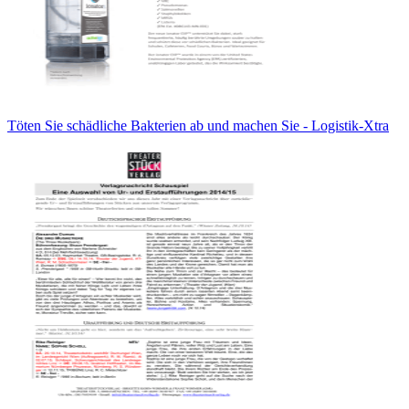
Töten Sie schädliche Bakterien ab und machen Sie - Logistik-Xtra