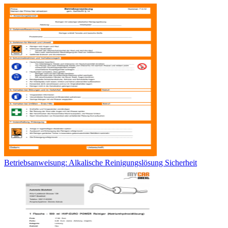
Betriebsanweisung: Alkalische Reinigungslösung Sicherheit