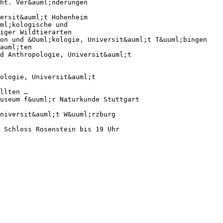
ht. Ver&auml;nderungen
ersit&auml;t Hohenheim
ml;kologische und
iger Wildtierarten
ion und &Ouml;kologie, Universit&auml;t T&uuml;bingen
auml;ten
d Anthropologie, Universit&auml;t
ologie, Universit&auml;t
llten …
useum f&uuml;r Naturkunde Stuttgart
niversit&auml;t W&uuml;rzburg
 Schloss Rosenstein bis 19 Uhr