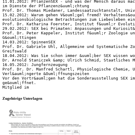
11.01.2012: PflanzenSEX - und was der Mensch daraus mac
im Dienste der Pflanzenz&uuml;chtung
Prof. Dr. Thomas Miedaner, Landessaatzuchtanstalt, Univ
15.02.2012: Warum gehen V&ouml;gel fremd? Verhaltens&ou
evolutionsbiologische Betrachtungen zum Liebesleben ein
Prof. Dr. Katharina Foerster, Institut f&uuml;r Evolut
29.02.2012: SEX bei Primaten: Anpassungen und Kuriosit&
Prof. Dr. Peter Kappeler, Institut f&uuml;r Zoologie un
G&ouml;ttingen
14.03.2012: SpinnenSEX
Prof. Dr. Gabriele Uhl, Allgemeine und Systematische Zo
Greifswald
18.04.2012: Was Sie schon immer &uuml;ber SEX wissen wo
Dr. Arnold Staniczek &amp; Ulrich Schmid, Staatliches M
16.05.2012: Jungfernzeugung
Prof. Dr. Dr. Manfred Schartl, Physiologische Chemie, U
Verl&auml;ngerte &Ouml;ffnungszeiten
Vor den Vortr&auml;gen hat die Sonderausstellung SEX im
ge&ouml;ffnet.
Zugehörige Unterlagen