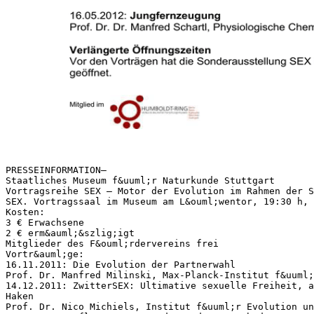
PRESSEINFORMATION–
Staatliches Museum f&uuml;r Naturkunde Stuttgart
Vortragsreihe SEX – Motor der Evolution im Rahmen der S
SEX. Vortragssaal im Museum am L&ouml;wentor, 19:30 h,
Kosten:
3 € Erwachsene
2 € erm&auml;&szlig;igt
Mitglieder des F&ouml;rdervereins frei
Vortr&auml;ge:
16.11.2011: Die Evolution der Partnerwahl
Prof. Dr. Manfred Milinski, Max-Planck-Institut f&uuml;
14.12.2011: ZwitterSEX: Ultimative sexuelle Freiheit, a
Haken
Prof. Dr. Nico Michiels, Institut f&uuml;r Evolution un