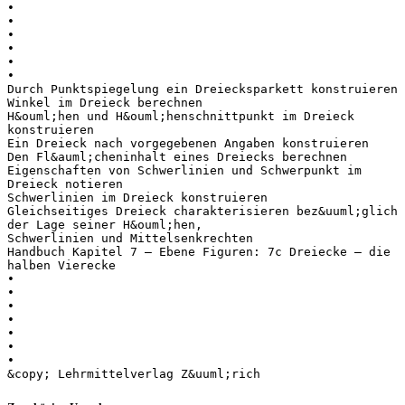
•
•
•
•
•
•
Durch Punktspiegelung ein Dreiecksparkett konstruieren
Winkel im Dreieck berechnen
H&ouml;hen und H&ouml;henschnittpunkt im Dreieck
konstruieren
Ein Dreieck nach vorgegebenen Angaben konstruieren
Den Fl&auml;cheninhalt eines Dreiecks berechnen
Eigenschaften von Schwerlinien und Schwerpunkt im
Dreieck notieren
Schwerlinien im Dreieck konstruieren
Gleichseitiges Dreieck charakterisieren bez&uuml;glich
der Lage seiner H&ouml;hen,
Schwerlinien und Mittelsenkrechten
Handbuch Kapitel 7 – Ebene Figuren: 7c Dreiecke – die
halben Vierecke
•
•
•
•
•
•
•