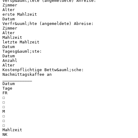
Versp&auml;tete (angemeldete) Anreise:
Zimmer
Alter
erste Mahlzeit
Datum
Verfr&uuml;hte (angemeldete) Abreise:
Zimmer
Alter
Mahlzeit
letzte Mahlzeit
Datum
Tagesg&auml;ste:
Datum
Anzahl
Alter
Kostenpflichtige Bettw&auml;sche:
Nachmittagskaffee an
____________
Datum
Tage
FR
☐
☐
☐
M
☐
☐
☐
Mahlzeit
NK