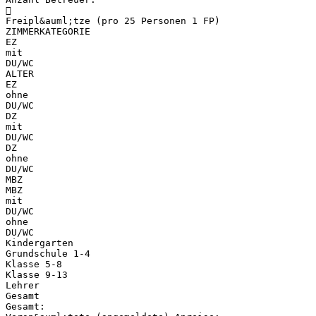

Freipl&auml;tze (pro 25 Personen 1 FP)
ZIMMERKATEGORIE
EZ
mit
DU/WC
ALTER
EZ
ohne
DU/WC
DZ
mit
DU/WC
DZ
ohne
DU/WC
MBZ
MBZ
mit
DU/WC
ohne
DU/WC
Kindergarten
Grundschule 1-4
Klasse 5-8
Klasse 9-13
Lehrer
Gesamt
Gesamt: