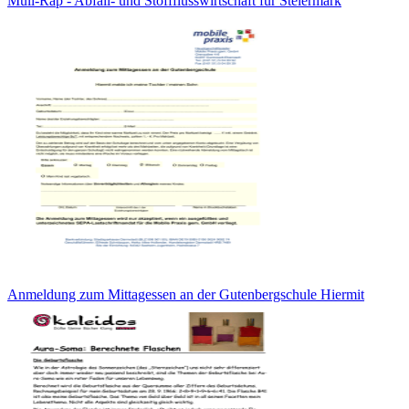
Müll-Rap - Abfall- und Stoffflusswirtschaft für Steiermark
Anmeldung zum Mittagessen an der Gutenbergschule Hiermit