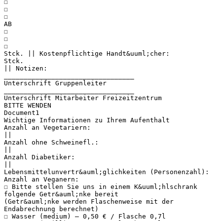
☐
☐
☐
AB
☐
☐
☐
Stck. || Kostenpflichtige Handt&uuml;cher:
Stck.
|| Notizen:
_________________________________
Unterschrift Gruppenleiter
_________________________________
Unterschrift Mitarbeiter Freizeitzentrum
BITTE WENDEN
Document1
Wichtige Informationen zu Ihrem Aufenthalt
Anzahl an Vegetariern:
||
Anzahl ohne Schweinefl.:
||
Anzahl Diabetiker:
||
Lebensmittelunvertr&auml;glichkeiten (Personenzahl):
Anzahl an Veganern:
☐ Bitte stellen Sie uns in einem K&uuml;hlschrank
folgende Getr&auml;nke bereit
(Getr&auml;nke werden Flaschenweise mit der
Endabrechnung berechnet)
☐ Wasser (medium) – 0,50 € / Flasche 0,7l