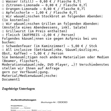
☐ Wasser (still) – 0,60 € / Flasche 0,7l
☐ Zitronen-Limonade – 0,80 € / Flasche 0,7l
☐ Orangen-Limonade – 0,80 € / Flasche 0,7l
☐ Apfelschorle – 1,00 € / Flasche 0,7l
☐ Wir w&uuml;nschen Stockbrot an folgenden Abenden:
(1x kostenlos)
☐ Wir w&uuml;nschen Grillen an folgenden Abenden:
(Anstelle eines Abendeessens, inkl. Salate)
☐ Grillwurst (im Preis enthalten)
☐ Fleisch (AUFPREIS –2,00 € / Person)
Folgendes k&ouml;nnen sie gegen Aufpreis bei uns
buchen:
☐ Schwedenfeuer (im Kaminzimmer) – 5,00 € / Stck
☐ All inclusive (Getr&auml;nke, S&uuml;&szlig;es,
Obst, Kaffee) – 5,00 € / Person
Sie ben&ouml;tigen noch andere Materialien oder Medien
(Beamer, Flipchart,
Moderationsw&auml;nde, DVD Player, …)? Verschiedenstes
stellen wir Ihnen auf Anfrage
gern zur Verf&uuml;gung.
Material/Medienw&uuml;nsche:
Zugehörige Unterlagen