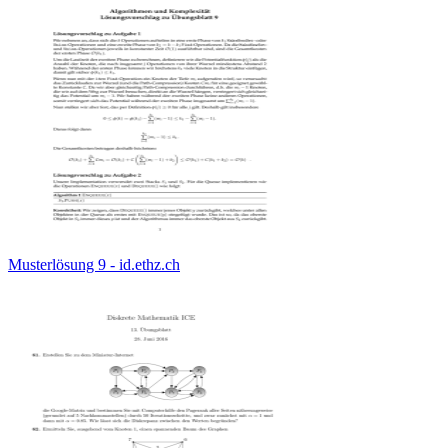
Musterlösung 9 - id.ethz.ch