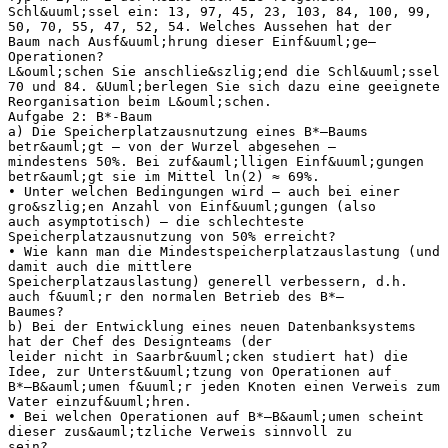
Schl&uuml;ssel ein: 13, 97, 45, 23, 103, 84, 100, 99,
50, 70, 55, 47, 52, 54. Welches Aussehen hat der
Baum nach Ausf&uuml;hrung dieser Einf&uuml;ge–
Operationen?
L&ouml;schen Sie anschlie&szlig;end die Schl&uuml;ssel
70 und 84. &Uuml;berlegen Sie sich dazu eine geeignete
Reorganisation beim L&ouml;schen.
Aufgabe 2: B*-Baum
a) Die Speicherplatzausnutzung eines B*–Baums
betr&auml;gt – von der Wurzel abgesehen –
mindestens 50%. Bei zuf&auml;lligen Einf&uuml;gungen
betr&auml;gt sie im Mittel ln(2) ≈ 69%.
• Unter welchen Bedingungen wird – auch bei einer
gro&szlig;en Anzahl von Einf&uuml;gungen (also
auch asymptotisch) – die schlechteste
Speicherplatzausnutzung von 50% erreicht?
• Wie kann man die Mindestspeicherplatzauslastung (und
damit auch die mittlere
Speicherplatzauslastung) generell verbessern, d.h.
auch f&uuml;r den normalen Betrieb des B*–
Baumes?
b) Bei der Entwicklung eines neuen Datenbanksystems
hat der Chef des Designteams (der
leider nicht in Saarbr&uuml;cken studiert hat) die
Idee, zur Unterst&uuml;tzung von Operationen auf
B*–B&auml;umen f&uuml;r jeden Knoten einen Verweis zum
Vater einzuf&uuml;hren.
• Bei welchen Operationen auf B*–B&auml;umen scheint
dieser zus&auml;tzliche Verweis sinnvoll zu
sein?