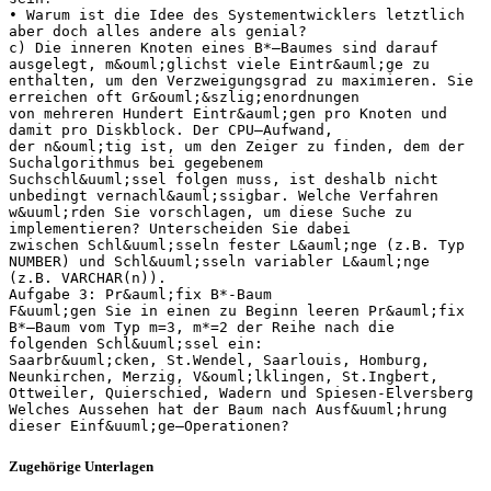
• Warum ist die Idee des Systementwicklers letztlich
aber doch alles andere als genial?
c) Die inneren Knoten eines B*–Baumes sind darauf
ausgelegt, m&ouml;glichst viele Eintr&auml;ge zu
enthalten, um den Verzweigungsgrad zu maximieren. Sie
erreichen oft Gr&ouml;&szlig;enordnungen
von mehreren Hundert Eintr&auml;gen pro Knoten und
damit pro Diskblock. Der CPU–Aufwand,
der n&ouml;tig ist, um den Zeiger zu finden, dem der
Suchalgorithmus bei gegebenem
Suchschl&uuml;ssel folgen muss, ist deshalb nicht
unbedingt vernachl&auml;ssigbar. Welche Verfahren
w&uuml;rden Sie vorschlagen, um diese Suche zu
implementieren? Unterscheiden Sie dabei
zwischen Schl&uuml;sseln fester L&auml;nge (z.B. Typ
NUMBER) und Schl&uuml;sseln variabler L&auml;nge
(z.B. VARCHAR(n)).
Aufgabe 3: Pr&auml;fix B*-Baum
F&uuml;gen Sie in einen zu Beginn leeren Pr&auml;fix
B*–Baum vom Typ m=3, m*=2 der Reihe nach die
folgenden Schl&uuml;ssel ein:
Saarbr&uuml;cken, St.Wendel, Saarlouis, Homburg,
Neunkirchen, Merzig, V&ouml;lklingen, St.Ingbert,
Ottweiler, Quierschied, Wadern und Spiesen-Elversberg
Welches Aussehen hat der Baum nach Ausf&uuml;hrung
Zugehörige Unterlagen