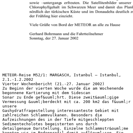
METEOR-Reise M52/1: MARGASCH, Istanbul – Istanbul,
2.1.-1.2.2002
Vierter Wochenbericht (21.-27. Januar 2002)
Zu Beginn der vierten Woche wurde die am Wochenende
begonnene Kartierung mit dem Sidescan
Sonar zu Ende gef&uuml;hrt. Diese zweit&auml;gige
Vermessung &uuml;berdeckt mit ca. 200 km2 das f&uuml;r
unsere
Gashydratfragestellung interessanteste Gebiet mit
zahlreichen Schlammvulkanen. Besonders die
Aufzeichnungen des in der Tiefe mitgeschleppten
Sedimentecholotes begeisterten uns durch
detailgenaue Darstellung. Einzelne Schlammstr&ouml;me
konnten wir im Bodenprofil damit aufl&ouml;sen. Ein