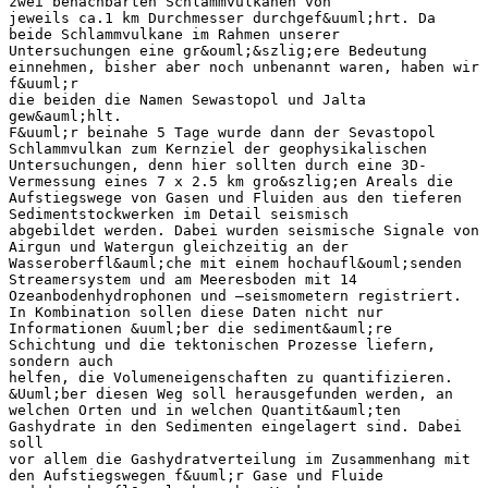
zwei benachbarten Schlammvulkanen von
jeweils ca.1 km Durchmesser durchgef&uuml;hrt. Da
beide Schlammvulkane im Rahmen unserer
Untersuchungen eine gr&ouml;&szlig;ere Bedeutung
einnehmen, bisher aber noch unbenannt waren, haben wir
f&uuml;r
die beiden die Namen Sewastopol und Jalta
gew&auml;hlt.
F&uuml;r beinahe 5 Tage wurde dann der Sevastopol
Schlammvulkan zum Kernziel der geophysikalischen
Untersuchungen, denn hier sollten durch eine 3D-
Vermessung eines 7 x 2.5 km gro&szlig;en Areals die
Aufstiegswege von Gasen und Fluiden aus den tieferen
Sedimentstockwerken im Detail seismisch
abgebildet werden. Dabei wurden seismische Signale von
Airgun und Watergun gleichzeitig an der
Wasseroberfl&auml;che mit einem hochaufl&ouml;senden
Streamersystem und am Meeresboden mit 14
Ozeanbodenhydrophonen und –seismometern registriert.
In Kombination sollen diese Daten nicht nur
Informationen &uuml;ber die sediment&auml;re
Schichtung und die tektonischen Prozesse liefern,
sondern auch
helfen, die Volumeneigenschaften zu quantifizieren.
&Uuml;ber diesen Weg soll herausgefunden werden, an
welchen Orten und in welchen Quantit&auml;ten
Gashydrate in den Sedimenten eingelagert sind. Dabei
soll
vor allem die Gashydratverteilung im Zusammenhang mit
den Aufstiegswegen f&uuml;r Gase und Fluide