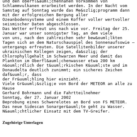
und den oberfl&auml;chennahen Vorkommen von
Schlammvulkanen erarbeitet werden. In der Nacht vom
Samstag auf Sonntag wurde das Me&szlig;programm dann
mit der erfolgreichen Bergung aller
Ozeanbodensysteme und einem Koffer voller wertvoller
seismischer Daten abgeschlossen.
Das Wetter erfreut uns nach wie vor. Freitag der 25.
Januar war unser sonnigster Tag, an dem viele
von uns, nach den zahlreichen sehr bew&ouml;lkten
Tagen sich an dem Naturschauspiel des Sonnenaufsowie –
untergangs erfreuten. Die Satellitenbilder unserer
ukrainischen Kollegen zeigen, da&szlig; der
Chlorophyllgehalt im Schwarzen Meer und damit das
Plankton im Oberfl&auml;chenwasser etwa 200 km
n&ouml;rdlich der t&uuml;rkischen K&uuml;ste und im
Donaudelta deutlich zunimmt; ein sicheres Zeichen
daf&uuml;r, dass
der Fr&uuml;hling hier einzieht.
Viele Gr&uuml;&szlig;e von Bord der METEOR an alle zu
Hause
Gerhard Bohrmann und die Fahrtteilnehmer
Sonntag, der 27. Januar 2002
Beprobung eines Schwerelotes an Bord von FS METEOR.
Das neue Sidescan Sonarger&auml;te geht zu Wasser.
Zugehörige Unterlagen