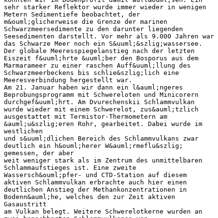
sehr starker Reflektor wurde immer wieder in wenigen
Metern Sedimentiefe beobachtet, der
m&ouml;glicherweise die Grenze der marinen
Schwarzmeersedimente zu den darunter liegenden
Seesedimenten darstellt. Vor mehr als 9.000 Jahren war
das Schwarze Meer noch ein S&uuml;&szlig;wassersee.
Der globale Meeresspiegelanstieg nach der letzten
Eiszeit f&uuml;hrte &uuml;ber den Bosporus aus dem
Marmarameer zu einer raschen Auff&uuml;llung des
Schwarzmeerbeckens bis schlie&szlig;lich eine
Meeresverbindung hergestellt war.
Am 21. Januar haben wir dann ein l&auml;ngeres
Beprobungsprogramm mit Schwereloten und Minicorern
durchgef&uuml;hrt. Am Dvurechenskii Schlammvulkan
wurde wieder mit einem Schwerelot, zus&auml;tzlich
ausgestattet mit Termistor-Thermometern am
&auml;u&szlig;eren Rohr, gearbeitet. Dabei wurde im
westlichen
und s&uuml;dlichen Bereich des Schlammvulkans zwar
deutlich ein h&ouml;herer W&auml;rmeflu&szlig;
gemessen, der aber
weit weniger stark als im Zentrum des unmittelbaren
Schlammaufstieges ist. Eine zweite
Wassersch&ouml;pfer- und CTD-Station auf diesem
aktiven Schlammvulkan erbrachte auch hier einen
deutlichen Anstieg der Methankonzentrationen in
Bodenn&auml;he, welches den zur Zeit aktiven
Gasaustritt
am Vulkan belegt. Weitere Schwerelotkerne wurden an