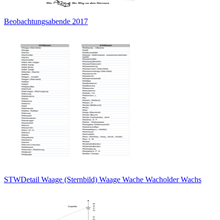
Beobachtungsabende 2017
STWDetail Waage (Sternbild) Waage Wache Wacholder Wachs