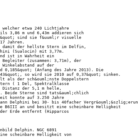
 welcher etwa 240 Lichtjahre
eils 3,86 m und 6,43m addieren sich
&quot; sind sie f&uuml;r visuelle
17 Jahren.
 damit der hellste Stern im Delfin,
hini (Sualocin) mit 3,77m.
nd ist in Wahrheit ein
 Begleiter (zusammen: 3,71m), der
 Winkelabstand auf der
d 0,185&quot; (Anfang des Jahre 2013). Die
43&quot;, so wird sie 2010 auf 0,37&quot; sinken.
lt als der sch&ouml;nste Doppelstern
tern ( 1 Del, Spektralklasse
 Distanz der 5,1 m helle,
. Beide Sterne sind tats&auml;chlich
eit konnte auf 3.250 Jahre
ann Delphini bei 30- bis 40facher Vergr&ouml;&szlig;erun
e B6III an und besitzt eine scheinbare Helligkeit
der Erde entfernt (Hipparcos
nbild Delphin. NGC 6891
ine scheinbare Helligkeit von