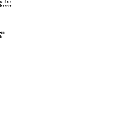
unter
hzeit
em
b