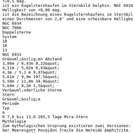
+10,5 mag.
ist ein Kugelsternhaufen im Sternbild Delphin. NGC 693
Helligkeit von +8,90 mag.
ist die Bezeichnung eines Kugelsternhaufens im Sternbil
einen Durchmesser von 2,8' und eine scheinbare Helligke
NGC 6934
NGC 7006
Doppelsterne
System
18
16
13
NGC 6933
Gr&ouml;&szlig;en Abstand
3,86m / 6,43m 0,22&quot;
4,11m / 5,02m 0,43&quot;
4,3m / 5,1 m 9,07&quot;
5,61m / 9,9m 197,5&quot;
5,58m / 11,8m 34,9&quot;
5,64m / 8,2m 1,5&quot;
Ver&auml;nderliche Sterne
Stern
Gr&ouml;&szlig;e
Periode
Typ
m
R 7,6 bis 13,8 285,5 Tage Mira-Stern
Mythologie
Zum mythologischen Ursprung existieren zwei Versionen:
Der Meeresgott Poseidon freite die Nereide Amphitrite. 