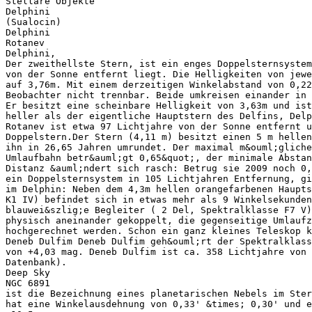
Stellare Objekte
Delphini
(Sualocin)
Delphini
Rotanev
Delphini,
Der zweithellste Stern, ist ein enges Doppelsternsystem
von der Sonne entfernt liegt. Die Helligkeiten von jew
auf 3,76m. Mit einem derzeitigen Winkelabstand von 0,22
Beobachter nicht trennbar. Beide umkreisen einander in 
Er besitzt eine scheinbare Helligkeit von 3,63m und ist
heller als der eigentliche Hauptstern des Delfins, Delp
Rotanev ist etwa 97 Lichtjahre von der Sonne entfernt u
Doppelstern.Der Stern (4,11 m) besitzt einen 5 m hellen
ihn in 26,65 Jahren umrundet. Der maximal m&ouml;gliche
Umlaufbahn betr&auml;gt 0,65&quot;, der minimale Abstan
Distanz &auml;ndert sich rasch: Betrug sie 2009 noch 0,
ein Doppelsternsystem in 105 Lichtjahren Entfernung, gi
im Delphin: Neben dem 4,3m hellen orangefarbenen Haupts
K1 IV) befindet sich in etwas mehr als 9 Winkelsekunden
blauwei&szlig;e Begleiter ( 2 Del, Spektralklasse F7 V)
physisch aneinander gekoppelt, die gegenseitige Umlaufz
hochgerechnet werden. Schon ein ganz kleines Teleskop k
Deneb Dulfim Deneb Dulfim geh&ouml;rt der Spektralklass
von +4,03 mag. Deneb Dulfim ist ca. 358 Lichtjahre von 
Datenbank).
Deep Sky
NGC 6891
ist die Bezeichnung eines planetarischen Nebels im Ster
hat eine Winkelausdehnung von 0,33' &times; 0,30' und e