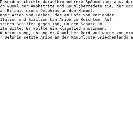
Poseidon schickte daraufhin mehrere Sp&auml;her aus, dar
ch &uuml;ber Amphitrite und &uuml;berredete sie, der Hoc
as Bildnis eines Delphins an den Himmel.
nger Arion von Lesbos, der am Hofe von Periander,
Italien und Sizilien kam Arion zu Reichtum. Auf
 seines Schiffes gegen ihn, um den Schatz an
zte Bitte: Er wollte ein Klagelied anstimmen.
d Arion sang, sprang er &uuml;ber Bord und wurde von ein
r Delphin setzte Arion an der K&uuml;ste Griechenlands a