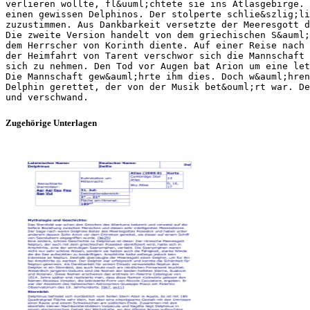
verlieren wollte, fl&uuml;chtete sie ins Atlasgebirge. 
einen gewissen Delphinos. Der stolperte schlie&szlig;li
zuzustimmen. Aus Dankbarkeit versetzte der Meeresgott d
Die zweite Version handelt von dem griechischen S&auml;
dem Herrscher von Korinth diente. Auf einer Reise nach 
der Heimfahrt von Tarent verschwor sich die Mannschaft
sich zu nehmen. Den Tod vor Augen bat Arion um eine let
Die Mannschaft gew&auml;hrte ihm dies. Doch w&auml;hren
Delphin gerettet, der von der Musik bet&ouml;rt war. De
Zugehörige Unterlagen