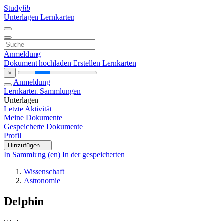
Study
lib
Unterlagen
Lernkarten
Anmeldung
Dokument hochladen
Erstellen Lernkarten
×
Anmeldung
Lernkarten
Sammlungen
Unterlagen
Letzte Aktivität
Meine Dokumente
Gespeicherte Dokumente
Profil
Hinzufügen ...
In Sammlung (en)
In der gespeicherten
Wissenschaft
Astronomie
Delphin