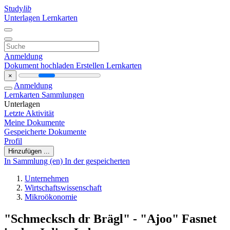
Study
lib
Unterlagen
Lernkarten
Anmeldung
Dokument hochladen
Erstellen Lernkarten
×
Anmeldung
Lernkarten
Sammlungen
Unterlagen
Letzte Aktivität
Meine Dokumente
Gespeicherte Dokumente
Profil
Hinzufügen ...
In Sammlung (en)
In der gespeicherten
Unternehmen
Wirtschaftswissenschaft
Mikroökonomie
"Schmecksch dr Brägl" - "Ajoo" Fasnet