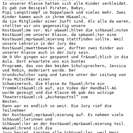
In unserer Klasse hatten sich alle Kinder verkleidet.
Es gab zum Beispiel Piraten, Babys,
Pipi Langstrumpf im Doppelpack und vieles mehr. Zwei
Kinder kamen auch in ihrem H&auml;s,
da sie Mitglieder einer Zunft sind. Als alle da waren,
stellten wir uns gegenseitig unsere
Kost&uuml;me vor. Wir w&auml;hlten die sch&ouml;nsten
Kost&uuml;me unserer Klasse, da sp&auml;ter eine
Kost&uuml;mpr&auml;mierung stattfinden sollte. Weil
unsere Lehrerin in der Jury des
Kost&uuml;mwettbewerbs war, durften zwei Kinder aus
unserer Klasse auch in der Jury sein.
Um 9 Uhr gingen wir gespannt und fr&ouml;hlich in die
Aula. Dort erwartete uns ein buntes
Programm, das von den beiden Schulsprechern, Jessica
und Robin, moderiert wurde. Der
Grundschulchor sang und tanzte unter der Leitung von
Frau Mitschker einen
Schweinerock, die Klasse 6a f&uuml;hrte ein
Trommelst&uuml;ck auf, ein Video der Handball-AG
wurde gezeigt und die Klasse 6b gab das witzige
Theaterst&uuml;ck „Aschenputtel“ zum
Besten.
Dann war es endlich so weit. Die Jury rief die
Teilnehmer
der Kost&uuml;mpr&auml;mierung auf. Es nahmen viele
Sch&uuml;lerinnen und
Sch&uuml;ler an der Kost&uuml;mpr&auml;mierung teil.
W&auml;hrend sich die
Jury beriet, tanzten alle Sch&uuml;ler, weil Herr