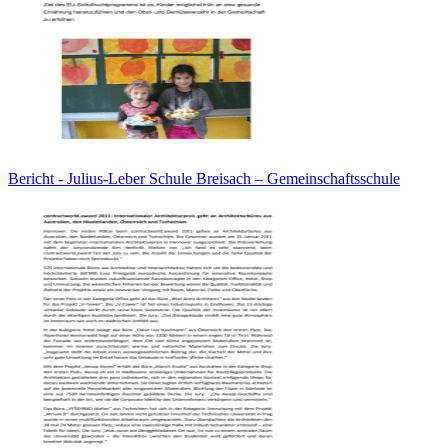
Bericht - Julius-Leber Schule Breisach – Gemeinschaftsschule