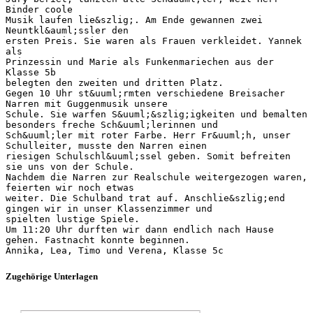
Binder coole
Musik laufen lie&szlig;. Am Ende gewannen zwei
Neuntkl&auml;ssler den
ersten Preis. Sie waren als Frauen verkleidet. Yannek
als
Prinzessin und Marie als Funkenmariechen aus der
Klasse 5b
belegten den zweiten und dritten Platz.
Gegen 10 Uhr st&uuml;rmten verschiedene Breisacher
Narren mit Guggenmusik unsere
Schule. Sie warfen S&uuml;&szlig;igkeiten und bemalten
besonders freche Sch&uuml;lerinnen und
Sch&uuml;ler mit roter Farbe. Herr Fr&uuml;h, unser
Schulleiter, musste den Narren einen
riesigen Schulschl&uuml;ssel geben. Somit befreiten
sie uns von der Schule.
Nachdem die Narren zur Realschule weitergezogen waren,
feierten wir noch etwas
weiter. Die Schulband trat auf. Anschlie&szlig;end
gingen wir in unser Klassenzimmer und
spielten lustige Spiele.
Um 11:20 Uhr durften wir dann endlich nach Hause
gehen. Fastnacht konnte beginnen.
Zugehörige Unterlagen