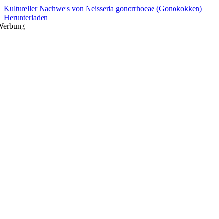
Kultureller Nachweis von Neisseria gonorrhoeae (Gonokokken)
Herunterladen
Werbung