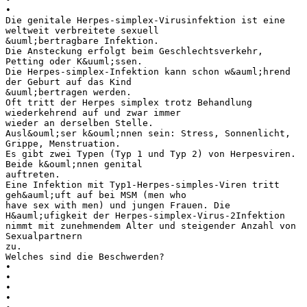
•
Die genitale Herpes-simplex-Virusinfektion ist eine
weltweit verbreitete sexuell
&uuml;bertragbare Infektion.
Die Ansteckung erfolgt beim Geschlechtsverkehr,
Petting oder K&uuml;ssen.
Die Herpes-simplex-Infektion kann schon w&auml;hrend
der Geburt auf das Kind
&uuml;bertragen werden.
Oft tritt der Herpes simplex trotz Behandlung
wiederkehrend auf und zwar immer
wieder an derselben Stelle.
Ausl&ouml;ser k&ouml;nnen sein: Stress, Sonnenlicht,
Grippe, Menstruation.
Es gibt zwei Typen (Typ 1 und Typ 2) von Herpesviren.
Beide k&ouml;nnen genital
auftreten.
Eine Infektion mit Typ1-Herpes-simples-Viren tritt
geh&auml;uft auf bei MSM (men who
have sex with men) und jungen Frauen. Die
H&auml;ufigkeit der Herpes-simplex-Virus-2Infektion
nimmt mit zunehmendem Alter und steigender Anzahl von
Sexualpartnern
zu.
Welches sind die Beschwerden?
•
•
•
•