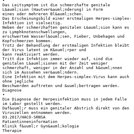
•
Das Leitsymptom ist die schmerzhafte genitale
L&auml;sion (Hautver&auml;nderung) in Form
eines oder mehreren Bl&auml;schen.
Das Erscheinungsbild einer erstmaligen Herpes-simplex-
Infektion ist vielseitig.
Neben der schmerzhaften genitalen L&auml;sion kann es
zu Lymphknotenschwellungen,
erschwertem Wasserl&ouml;sen, Fieber, Unbehagen und
Kopfschmerzen kommen.
Trotz der Behandlung der erstmaligen Infektion bleibt
der Virus latent im K&ouml;rper und
kann reaktiviert werden.
Tritt die Infektion immer wieder auf, sind die
genitalen L&auml;sionen mit der Zeit weniger
schmerzhaft, weniger in der Anzahl und k&ouml;nnen
sich im Aussehen ver&auml;ndern.
Eine Infektion mit dem Herpes-simplex-Virus kann auch
ohne jegliche
Beschwerden auftreten und &uuml;bertragen werden.
Diagnose
•
Die Diagnose der Herpesinfektion muss in jedem Falle
im Labor gestellt werden.
Daf&uuml;r muss ein genitaler Abstrich direkt von den
Viruszellen entnommen werden.
03.2017/HACO-SRNSA
Patientinneninformation
Klinik f&uuml;r Gyn&auml;kologie
Therapie