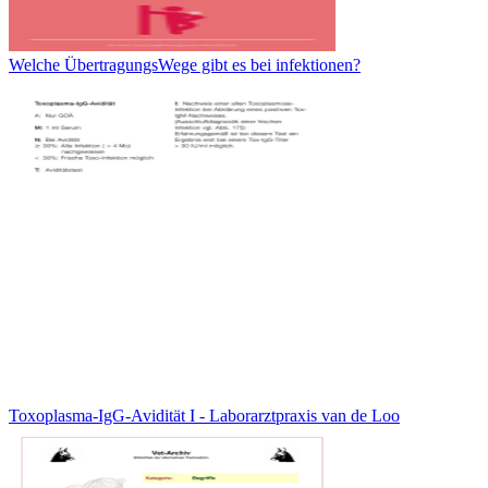
Welche ÜbertragungsWege gibt es bei infektionen?
Toxoplasma-IgG-Avidität I - Laborarztpraxis van de Loo