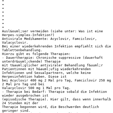
•
•
•
•
•
•
•
•
Ausl&ouml;ser vermeiden (siehe unter: Was ist eine
Herpes-simplex-Infektion?)
Antivirale Medikamente: Acyclovir, Famciclovir,
Valacyclovir.
Bei einer wiederkehrenden Infektion empfiehlt sich die
Tablettenbehandlung.
Hierzu gibt es folgende Therapien:
- Dauertherapie: Chronische suppressive (dauerhaft
unterdr&uuml;ckende) Therapie
mit t&auml;glicher antiviraler Behandlung f&uuml;r
Patientinnen mit h&auml;ufig wiederkehrenden
Infektionen und Sexualpartnern, welche keine
Herpesinfektion haben. Diese ist
bei Acyclovir 400 mg 2 Mal pro Tag, Famciclovir 250 mg
2 Mal pro Tag und bei
Valacyclovir 500 mg 1 Mal pro Tag.
- Therapie bei Bedarf: Therapie sobald die Infektion
wieder ausgebrochen ist
(episodische Therapie). Hier gilt, dass wenn innerhalb
24 Stunden mit der
Therapie begonnen wird, die Beschwerden deutlich
geringer sind.