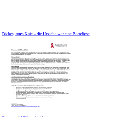
Dickes, rotes Knie – die Ursache war eine Borreliose