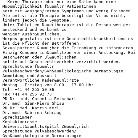
- Keine Therapie oder nur eine Salbe kann eine
M&ouml;glichkeit f&uuml;r Patientinnen
sein mit wenigen/keinen Symptomen und wenig Episoden.
Die antivirale Therapie beseitigt den Virus nicht,
lindert jedoch die Symptome.
Unter Tabletten-Dauertherapie ist die Person weniger
ansteckend und es kommt zu
weniger Ausbr&uuml;chen.
Herpes genitalis ist eine Geschlechtskrankheit und es
ist die Pflicht der Betroffenen,
Sexualpartner &uuml;ber die Erkrankung zu informieren.
Einzig Kondome sch&uuml;tzen vor einer Ansteckung. Bei
Beschwerden oder Bl&auml;schen
sollte auf Geschlechtsverkehr verzichtet werden.
Sprechstunde f&uuml;r
Vulvabeschwerden/Gyn&auml;kologische Dermatologie
Anmeldung und Auskunft
Verantwortliche Kader&auml;rzte
Montag - Freitag von 8.00 - 17.00 Uhr
Tel. +41 44 255 50 36
Fax +41 44 255 92 73
PD Dr. med. Cornelia Betschart
Dr. med. Gian-Piero Ghisu
PD Dr. med. Katrin Kerl
Dr. med. Sabrina Schraag
Sprechzimmer
Kontaktadresse
Universit&auml;tsSpital Z&uuml;rich
Sprechstunde Vulvabeschwerden/
Gyn&auml;kologische Dermatologie