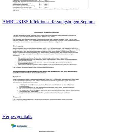
AMBU-KISS Infektionserfassungsbogen Septum
Herpes genitalis