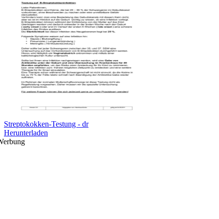
Streptokokken-Testung - dr
Herunterladen
Werbung