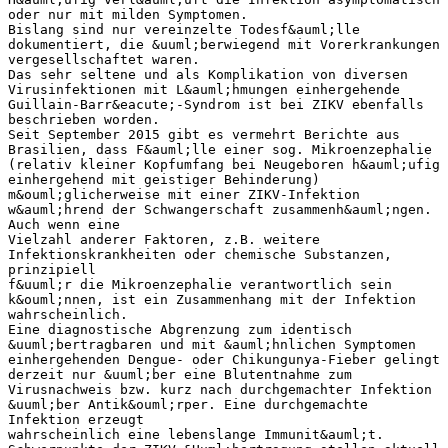
oder nur mit milden Symptomen.
Bislang sind nur vereinzelte Todesf&auml;lle
dokumentiert, die &uuml;berwiegend mit Vorerkrankungen
vergesellschaftet waren.
Das sehr seltene und als Komplikation von diversen
Virusinfektionen mit L&auml;hmungen einhergehende
Guillain-Barr&eacute;-Syndrom ist bei ZIKV ebenfalls
beschrieben worden.
Seit September 2015 gibt es vermehrt Berichte aus
Brasilien, dass F&auml;lle einer sog. Mikroenzephalie
(relativ kleiner Kopfumfang bei Neugeboren h&auml;ufig
einhergehend mit geistiger Behinderung)
m&ouml;glicherweise mit einer ZIKV-Infektion
w&auml;hrend der Schwangerschaft zusammenh&auml;ngen.
Auch wenn eine
Vielzahl anderer Faktoren, z.B. weitere
Infektionskrankheiten oder chemische Substanzen,
prinzipiell
f&uuml;r die Mikroenzephalie verantwortlich sein
k&ouml;nnen, ist ein Zusammenhang mit der Infektion
wahrscheinlich.
Eine diagnostische Abgrenzung zum identisch
&uuml;bertragbaren und mit &auml;hnlichen Symptomen
einhergehenden Dengue- oder Chikungunya-Fieber gelingt
derzeit nur &uuml;ber eine Blutentnahme zum
Virusnachweis bzw. kurz nach durchgemachter Infektion
&uuml;ber Antik&ouml;rper. Eine durchgemachte
Infektion erzeugt
wahrscheinlich eine lebenslange Immunit&auml;t.