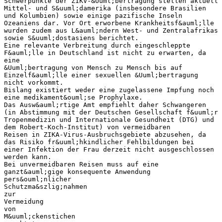
Schwerpunkte der ZIKV-&Uuml;bertragung stellen aktuell
Mittel- und S&uuml;damerika (insbesondere Brasilien
und Kolumbien) sowie einige pazifische Inseln
Ozeaniens dar. Vor Ort erworbene Krankheitsf&auml;lle
wurden zudem aus L&auml;ndern West- und Zentralafrikas
sowie S&uuml;dostasiens berichtet.
Eine relevante Verbreitung durch eingeschleppte
F&auml;lle in Deutschland ist nicht zu erwarten, da
eine
&Uuml;bertragung von Mensch zu Mensch bis auf
Einzelf&auml;lle einer sexuellen &Uuml;bertragung
nicht vorkommt.
Bislang existiert weder eine zugelassene Impfung noch
eine medikament&ouml;se Prophylaxe.
Das Ausw&auml;rtige Amt empfiehlt daher Schwangeren
(in Abstimmung mit der Deutschen Gesellschaft f&uuml;r
Tropenmedizin und Internationale Gesundheit (DTG) und
dem Robert-Koch-Institut) von vermeidbaren
Reisen in ZIKA-Virus-Ausbruchsgebiete abzusehen, da
das Risiko fr&uuml;hkindlicher Fehlbildungen bei
einer Infektion der Frau derzeit nicht ausgeschlossen
werden kann.
Bei unvermeidbaren Reisen muss auf eine
ganzt&auml;gige konsequente Anwendung
pers&ouml;nlicher
Schutzma&szlig;nahmen
zur
Vermeidung
von
M&uuml;ckenstichen