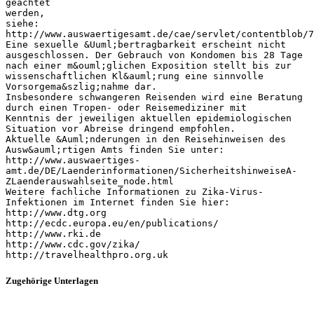
geachtet
werden,
siehe:
http://www.auswaertigesamt.de/cae/servlet/contentblob/7
Eine sexuelle &Uuml;bertragbarkeit erscheint nicht
ausgeschlossen. Der Gebrauch von Kondomen bis 28 Tage
nach einer m&ouml;glichen Exposition stellt bis zur
wissenschaftlichen Kl&auml;rung eine sinnvolle
Vorsorgema&szlig;nahme dar.
Insbesondere schwangeren Reisenden wird eine Beratung
durch einen Tropen- oder Reisemediziner mit
Kenntnis der jeweiligen aktuellen epidemiologischen
Situation vor Abreise dringend empfohlen.
Aktuelle &Auml;nderungen in den Reisehinweisen des
Ausw&auml;rtigen Amts finden Sie unter:
http://www.auswaertiges-
amt.de/DE/Laenderinformationen/SicherheitshinweiseA-
ZLaenderauswahlseite_node.html
Weitere fachliche Informationen zu Zika-Virus-
Infektionen im Internet finden Sie hier:
http://www.dtg.org
http://ecdc.europa.eu/en/publications/
http://www.rki.de
http://www.cdc.gov/zika/
Zugehörige Unterlagen