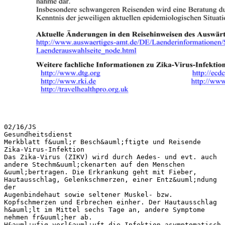
02/16/JS
Gesundheitsdienst
Merkblatt f&uuml;r Besch&auml;ftigte und Reisende
Zika-Virus-Infektion
Das Zika-Virus (ZIKV) wird durch Aedes- und evt. auch
andere Stechm&uuml;ckenarten auf den Menschen
&uuml;bertragen. Die Erkrankung geht mit Fieber,
Hautausschlag, Gelenkschmerzen, einer Entz&uuml;ndung
der
Augenbindehaut sowie seltener Muskel- bzw.
Kopfschmerzen und Erbrechen einher. Der Hautausschlag
h&auml;lt im Mittel sechs Tage an, andere Symptome
nehmen fr&uuml;her ab.
H&auml;ufig verl&auml;uft die Infektion asymptomatisch