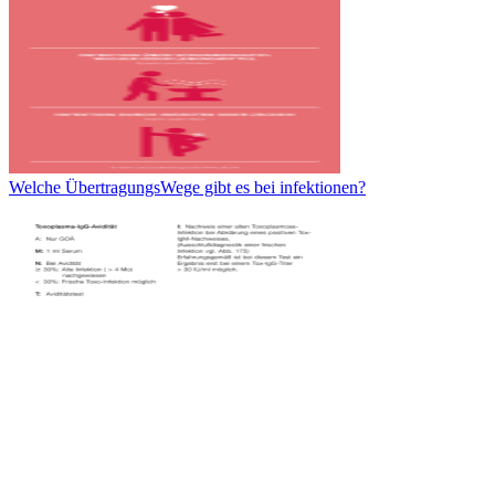
Welche ÜbertragungsWege gibt es bei infektionen?