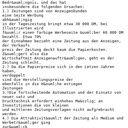
Bedr&auml;ngnis, und das hat
insbesondere die folgenden Ursachen:
1.) Zeitungen sind von Anzeigenkunden
eine Seite Werbung
abh&auml;ngig
in der Tageszeitung bringt etwa 30 000 DM, bei
Illustrierten wird
f&uuml;r einen farbige Werbeseite &uuml;ber 60 000 DM
bezahlt. Etwa 70%
der Einnahmen bezieht eine Zeitung aus den Anzeigen,
der Verkaufs
preis der Zeitung deckt kaum die Papierkosten.
Z&ouml;gert also die
Wirtschaftmit Anzeigenauftr&auml;gen, geht es der
Zeitung schlecht.
2.) Da die Papierpreise sich in den Letzen Jahren
haben,
verdoppelt
sind die Herstellungspreise der
ebenfalls in die H&ouml;he estiegen
Zeitungen
3.)Die fortscheitende Automation und der Einsatz von
neuer satz und
Drucktechnik erfordert einhohes Ma&szlig; an
Investitionen die von kleinen
und mittleren Zeitungsverlagen nicht aufgrebracht
werden.
4.) Die Attraktivit&auml;t der Zeitung als Medium und
Werbetr&auml;ger ging
zur&uuml;ck