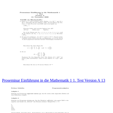
Proseminar Einführung in die Mathematik 1 1. Test Version A 13