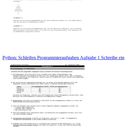
Python: Schleifen Programmieraufgaben Aufgabe 1 Schreibe ein