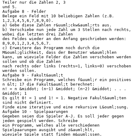
Teiler nur die Zahlen 2, 3
und 5.
Aufgabe 8 - Felder
Belege ein Feld mit 10 beliebigen Zahlen (z.B.
1,2,3,4,5,6,7,8,9,0).
a) Gebe diese Zahlen r&uuml;ckw&auml;rts aus.
b) Verschiebe nun jede Zahl um 3 Stellen nach rechts,
wobei die letzten drei Zahlen
des Feldes wieder an den Anfang geschrieben werden:
8,9,0,1,2,3,4,5,6,7.
c) Erweitere das Programm noch durch die
M&ouml;glichkeit, dass der Benutzer w&auml;hlen
kann, um wieviele Felder die Zahlen verschoben werden
sollen und ob die Zahlen
nach rechts oder links (rechts=1, links=0) verschoben
werden sollen.
Aufgabe 9 - Fakult&auml;t
Schreibe ein Programm, welches f&uuml;r ein positives
n &lt; 17 die Fakult&auml;t berechnet:
n! = n &middot; (n−1) &middot; (n−2) &middot; . . .
&middot; 1
Es gilt 0! = 1 und 1! = 1. Negative Fakult&auml;ten
sind nicht definiert.
Finde eine iterative und eine rekursive L&ouml;sung.
Aufgabe 10 - Spielpaarungen
Gegeben seien die Spieler A-J. Es soll jeder gegen
jeden gespielt werden. Schreibe
ein Programm, welches alle verschiedenen
Spielpaarungen ausgibt und z&auml;hlt,
wieviele Spiele statt finden m&uuml;ssen.