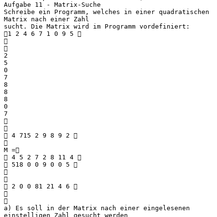
Aufgabe 11 - Matrix-Suche
Schreibe ein Programm, welches in einer quadratischen
Matrix nach einer Zahl
sucht. Die Matrix wird im Programm vordefiniert:
1 2 4 6 7 1 0 9 5 


2
5
0
7
8
8
8
0
7


 4 715 2 9 8 9 2 

M =
 4 5 2 7 2 8 11 4 
 518 0 0 9 0 0 5 


 2 0 0 81 21 4 6 


a) Es soll in der Matrix nach einer eingelesenen
einstelligen Zahl gesucht werden