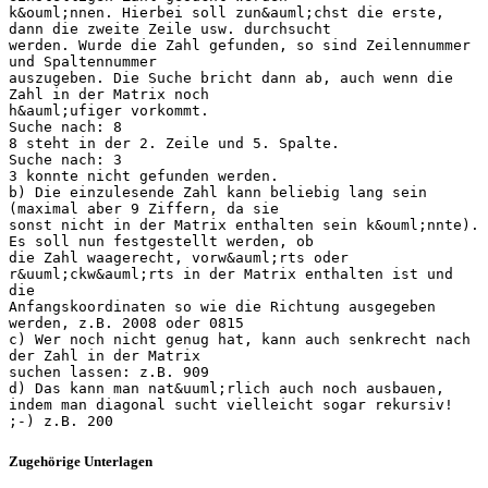
k&ouml;nnen. Hierbei soll zun&auml;chst die erste,
dann die zweite Zeile usw. durchsucht
werden. Wurde die Zahl gefunden, so sind Zeilennummer
und Spaltennummer
auszugeben. Die Suche bricht dann ab, auch wenn die
Zahl in der Matrix noch
h&auml;ufiger vorkommt.
Suche nach: 8
8 steht in der 2. Zeile und 5. Spalte.
Suche nach: 3
3 konnte nicht gefunden werden.
b) Die einzulesende Zahl kann beliebig lang sein
(maximal aber 9 Ziffern, da sie
sonst nicht in der Matrix enthalten sein k&ouml;nnte).
Es soll nun festgestellt werden, ob
die Zahl waagerecht, vorw&auml;rts oder
r&uuml;ckw&auml;rts in der Matrix enthalten ist und
die
Anfangskoordinaten so wie die Richtung ausgegeben
werden, z.B. 2008 oder 0815
c) Wer noch nicht genug hat, kann auch senkrecht nach
der Zahl in der Matrix
suchen lassen: z.B. 909
d) Das kann man nat&uuml;rlich auch noch ausbauen,
indem man diagonal sucht vielleicht sogar rekursiv!
Zugehörige Unterlagen