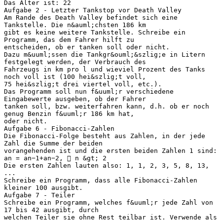
Das Alter ist: 22
Aufgabe 2 - Letzter Tankstop vor Death Valley
Am Rande des Death Valley befindet sich eine
Tankstelle. Die n&auml;chsten 186 km
gibt es keine weitere Tankstelle. Schreibe ein
Programm, das dem Fahrer hilft zu
entscheiden, ob er tanken soll oder nicht.
Dazu m&uuml;ssen die Tankgr&ouml;&szlig;e in Litern
festgelegt werden, der Verbrauch des
Fahrzeugs in km pro l und wieviel Prozent des Tanks
noch voll ist (100 hei&szlig;t voll,
75 hei&szlig;t drei viertel voll, etc.).
Das Programm soll nun f&uuml;r verschiedene
Eingabewerte ausgeben, ob der Fahrer
tanken soll, bzw. weiterfahren kann, d.h. ob er noch
genug Benzin f&uuml;r 186 km hat,
oder nicht.
Aufgabe 6 - Fibonacci-Zahlen
Die Fibonacci-Folge besteht aus Zahlen, in der jede
Zahl die Summe der beiden
vorangehenden ist und die ersten beiden Zahlen 1 sind:
an = an−1+an−2,  n &gt; 2
Die ersten Zahlen lauten also: 1, 1, 2, 3, 5, 8, 13,
...
Schreibe ein Programm, dass alle Fibonacci-Zahlen
kleiner 100 ausgibt.
Aufgabe 7 - Teiler
Schreibe ein Programm, welches f&uuml;r jede Zahl von
17 bis 42 ausgibt, durch
welchen Teiler sie ohne Rest teilbar ist. Verwende als