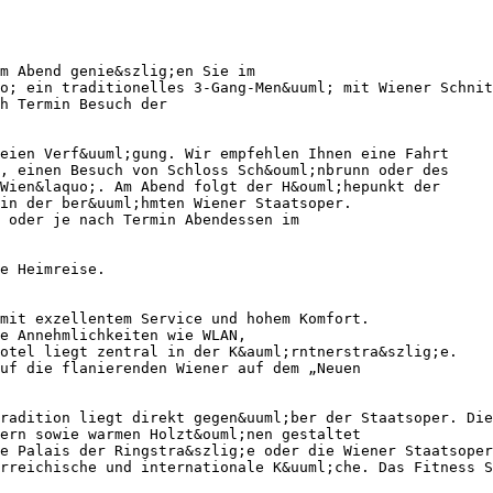
m Abend genie&szlig;en Sie im
o; ein traditionelles 3-Gang-Men&uuml; mit Wiener Schnit
h Termin Besuch der
eien Verf&uuml;gung. Wir empfehlen Ihnen eine Fahrt
, einen Besuch von Schloss Sch&ouml;nbrunn oder des
Wien&laquo;. Am Abend folgt der H&ouml;hepunkt der
in der ber&uuml;hmten Wiener Staatsoper.
l oder je nach Termin Abendessen im
e Heimreise.
mit exzellentem Service und hohem Komfort.
e Annehmlichkeiten wie WLAN,
Hotel liegt zentral in der K&auml;rntnerstra&szlig;e.
uf die flanierenden Wiener auf dem „Neuen
radition liegt direkt gegen&uuml;ber der Staatsoper. Die
ern sowie warmen Holzt&ouml;nen gestaltet
e Palais der Ringstra&szlig;e oder die Wiener Staatsoper
rreichische und internationale K&uuml;che. Das Fitness S