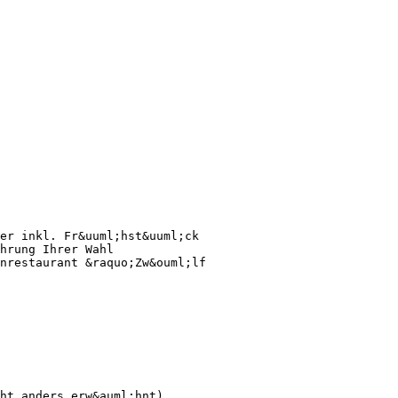
er inkl. Fr&uuml;hst&uuml;ck
hrung Ihrer Wahl
nrestaurant &raquo;Zw&ouml;lf
ht anders erw&auml;hnt)