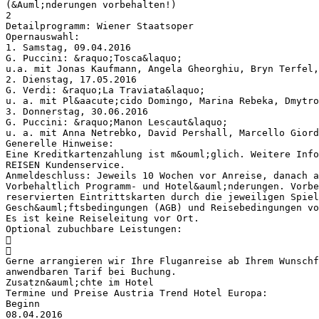
(&Auml;nderungen vorbehalten!)
2
Detailprogramm: Wiener Staatsoper
Opernauswahl:
1. Samstag, 09.04.2016
G. Puccini: &raquo;Tosca&laquo;
u.a. mit Jonas Kaufmann, Angela Gheorghiu, Bryn Terfel,
2. Dienstag, 17.05.2016
G. Verdi: &raquo;La Traviata&laquo;
u. a. mit Pl&aacute;cido Domingo, Marina Rebeka, Dmytr
3. Donnerstag, 30.06.2016
G. Puccini: &raquo;Manon Lescaut&laquo;
u. a. mit Anna Netrebko, David Pershall, Marcello Giord
Generelle Hinweise:
Eine Kreditkartenzahlung ist m&ouml;glich. Weitere Info
REISEN Kundenservice.
Anmeldeschluss: Jeweils 10 Wochen vor Anreise, danach a
Vorbehaltlich Programm- und Hotel&auml;nderungen. Vorbe
reservierten Eintrittskarten durch die jeweiligen Spiel
Gesch&auml;ftsbedingungen (AGB) und Reisebedingungen vo
Es ist keine Reiseleitung vor Ort.
Optional zubuchbare Leistungen:


Gerne arrangieren wir Ihre Fluganreise ab Ihrem Wunschf
anwendbaren Tarif bei Buchung.
Zusatzn&auml;chte im Hotel
Termine und Preise Austria Trend Hotel Europa:
Beginn
08.04.2016