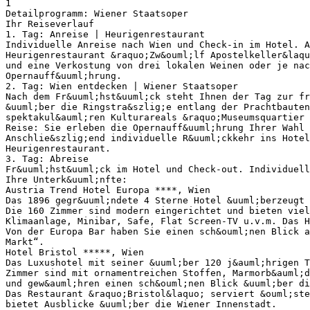
1
Detailprogramm: Wiener Staatsoper
Ihr Reiseverlauf
1. Tag: Anreise | Heurigenrestaurant
Individuelle Anreise nach Wien und Check-in im Hotel. A
Heurigenrestaurant &raquo;Zw&ouml;lf Apostelkeller&laqu
und eine Verkostung von drei lokalen Weinen oder je nac
Opernauff&uuml;hrung.
2. Tag: Wien entdecken | Wiener Staatsoper
Nach dem Fr&uuml;hst&uuml;ck steht Ihnen der Tag zur fr
&uuml;ber die Ringstra&szlig;e entlang der Prachtbauten
spektakul&auml;ren Kulturareals &raquo;Museumsquartier 
Reise: Sie erleben die Opernauff&uuml;hrung Ihrer Wahl 
Anschlie&szlig;end individuelle R&uuml;ckkehr ins Hote
Heurigenrestaurant.
3. Tag: Abreise
Fr&uuml;hst&uuml;ck im Hotel und Check-out. Individuell
Ihre Unterk&uuml;nfte:
Austria Trend Hotel Europa ****, Wien
Das 1896 gegr&uuml;ndete 4 Sterne Hotel &uuml;berzeugt 
Die 160 Zimmer sind modern eingerichtet und bieten viel
Klimaanlage, Minibar, Safe, Flat Screen-TV u.v.m. Das 
Von der Europa Bar haben Sie einen sch&ouml;nen Blick a
Markt“.
Hotel Bristol *****, Wien
Das Luxushotel mit seiner &uuml;ber 120 j&auml;hrigen T
Zimmer sind mit ornamentreichen Stoffen, Marmorb&auml;d
und gew&auml;hren einen sch&ouml;nen Blick &uuml;ber di
Das Restaurant &raquo;Bristol&laquo; serviert &ouml;ste
bietet Ausblicke &uuml;ber die Wiener Innenstadt.