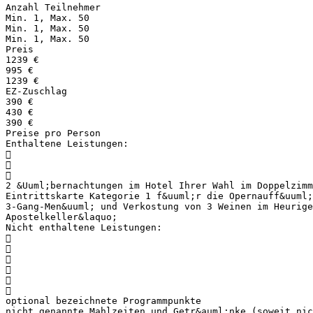
Anzahl Teilnehmer
Min. 1, Max. 50
Min. 1, Max. 50
Min. 1, Max. 50
Preis
1239 €
995 €
1239 €
EZ-Zuschlag
390 €
430 €
390 €
Preise pro Person
Enthaltene Leistungen:



2 &Uuml;bernachtungen im Hotel Ihrer Wahl im Doppelzimm
Eintrittskarte Kategorie 1 f&uuml;r die Opernauff&uuml;
3-Gang-Men&uuml; und Verkostung von 3 Weinen im Heurige
Apostelkeller&laquo;
Nicht enthaltene Leistungen:






optional bezeichnete Programmpunkte
nicht genannte Mahlzeiten und Getr&auml;nke (soweit nic